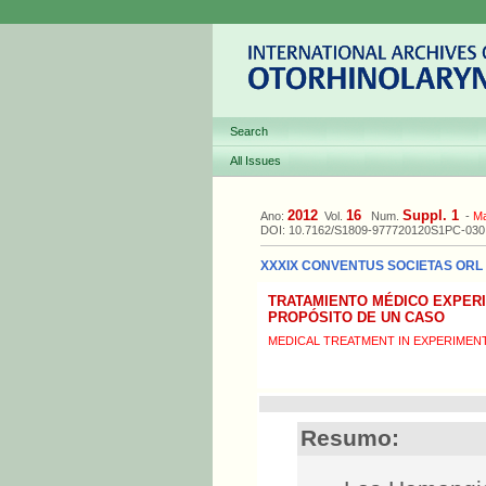
Search
All Issues
2012
16
Suppl. 1
Ano:
Vol.
Num.
-
M
DOI: 10.7162/S1809-977720120S1PC-030
XXXIX CONVENTUS SOCIETAS ORL L
TRATAMIENTO MÉDICO EXPERI
PROPÓSITO DE UN CASO
MEDICAL TREATMENT IN EXPERIMEN
Resumo: