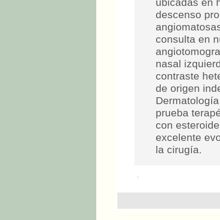
ubicadas en h
descenso prog
angiomatosas
consulta en n
angiotomograf
nasal izquier
contraste he
de origen ind
Dermatología 
prueba terapé
con esteroide
excelente evo
la cirugía.
.