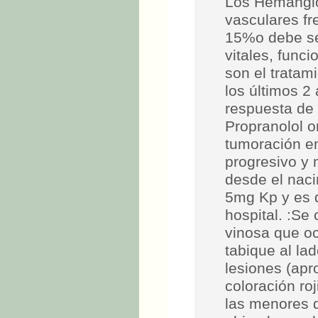
Los Hemangio
vasculares fr
15%o debe se
vitales, funci
son el tratam
los últimos 2
respuesta de
Propranolol o
tumoración en
progresivo y 
desde el naci
5mg Kp y es d
hospital. :Se 
vinosa que oc
tabique al lad
lesiones (ap
coloración ro
las menores d