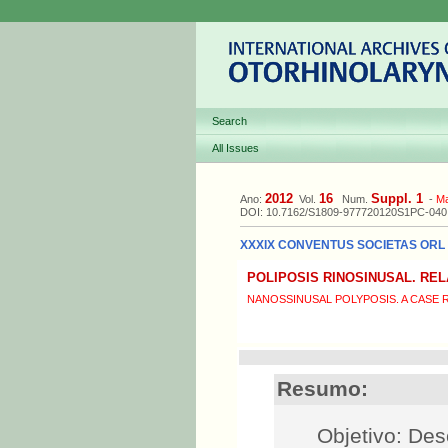
Search
All Issues
2012
16
Suppl. 1
Ano:
Vol.
Num.
-
M
DOI: 10.7162/S1809-977720120S1PC-040
XXXIX CONVENTUS SOCIETAS ORL L
POLIPOSIS RINOSINUSAL. RE
NANOSSINUSAL POLYPOSIS. A CASE
Resumo:
Objetivo: Des