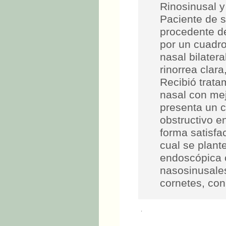
Rinosinusal y 
Paciente de 
procedente d
por un cuadro
nasal bilatera
rinorrea clara
Recibió trata
nasal con mej
presenta un 
obstructivo e
forma satisfa
cual se plante
endoscópica 
nasosinusales
cornetes, con
.