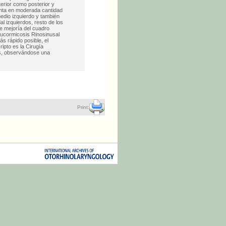
terior como posterior y
lenta en moderada cantidad
edio izquierdo y también
l izquierdos, resto de los
e mejoría del cuadro
 Mucormicosis Rinosinusal
s rápido posible, el
ripto es la Cirugía
es, observándose una
Print: