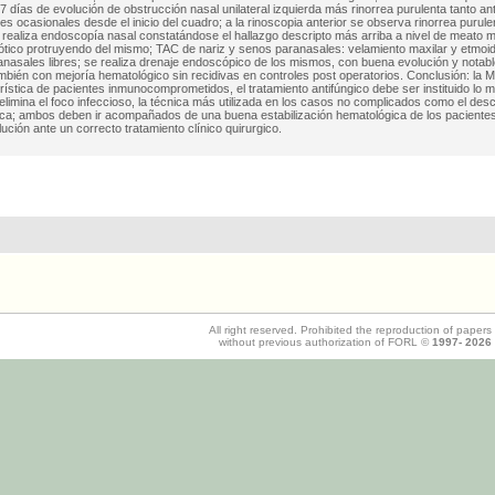
7 días de evolución de obstrucción nasal unilateral izquierda más rinorrea purulenta tanto an
iles ocasionales desde el inicio del cuadro; a la rinoscopia anterior se observa rinorrea puru
 realiza endoscopía nasal constatándose el hallazgo descripto más arriba a nivel de meato m
rótico protruyendo del mismo; TAC de nariz y senos paranasales: velamiento maxilar y etmoida
nasales libres; se realiza drenaje endoscópico de los mismos, con buena evolución y notabl
ambién con mejoría hematológico sin recidivas en controles post operatorios. Conclusión: la
rística de pacientes inmunocomprometidos, el tratamiento antifúngico debe ser instituido lo má
 elimina el foco infeccioso, la técnica más utilizada en los casos no complicados como el desc
ca; ambos deben ir acompañados de una buena estabilización hematológica de los pacient
ución ante un correcto tratamiento clínico quirurgico.
All right reserved. Prohibited the reproduction of papers
without previous authorization of FORL ©
1997-
2026