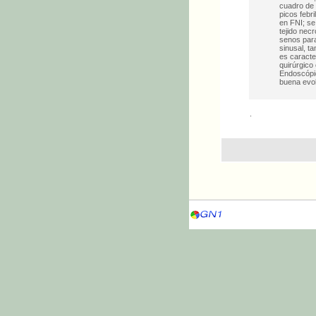
cuadro de 
picos febr
en FNI; se
tejido nec
senos para
sinusal, t
es caracte
quirúrgico
Endoscópi
buena evol
.