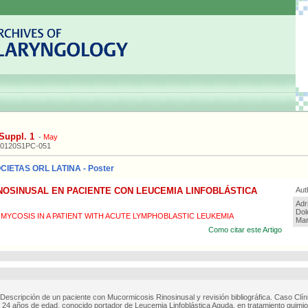
Suppl. 1
-
May
20120S1PC-051
IETAS ORL LATINA - Poster
NOSINUSAL EN PACIENTE CON LEUCEMIA LINFOBLÁSTICA
Aut
Adr
Dol
YCOSIS IN A PATIENT WITH ACUTE LYMPHOBLASTIC LEUKEMIA
Mar
Como citar este Artigo
 Descripción de un paciente con Mucormicosis Rinosinusal y revisión bibliográfica. Caso Clín
 24 años de edad, conocido portador de Leucemia Linfoblástica Aguda, en tratamiento quimiot