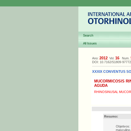
Search
All Issues
2012
16
Ano:
Vol.
Num.
DOI: 10.7162/S1809-9777
XXXIX CONVENTUS SOC
MUCORMICOSIS RI
AGUDA
RHINOSINUSAL MUCORM
Resumo:
Objetivos:
masculino,