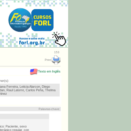
153
Print:
Texto em Inglês
hor(s):
iana Ferreira, Leticia Alarcon, Diego
dan, Raul Latorre, Carlos Peña, Thelma
tinez
Palavras-chave:
ico: Paciente, sexo
erápico regular, con