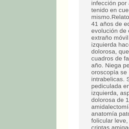
infección por
tenido en cue
mismo.Relato
41 años de e
evolución de 
extraño móvil
izquierda ha
dolorosa, que
cuadros de fa
año. Niega per
oroscopía se 
intrabelicas.
pediculada en
izquierda, as
dolorosa de 1
amidalectomía
anatomía pato
folicular lev
criptas amiga