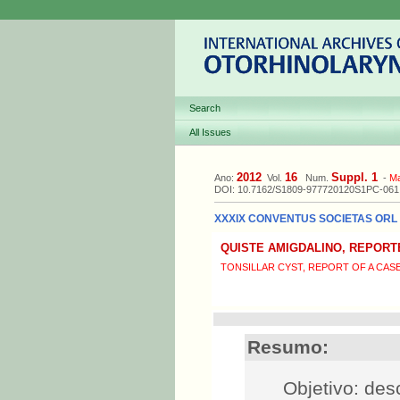
Search
All Issues
2012
16
Suppl. 1
Ano:
Vol.
Num.
-
M
DOI: 10.7162/S1809-977720120S1PC-061
XXXIX CONVENTUS SOCIETAS ORL L
QUISTE AMIGDALINO, REPORT
TONSILLAR CYST, REPORT OF A CAS
Resumo:
Objetivo: des