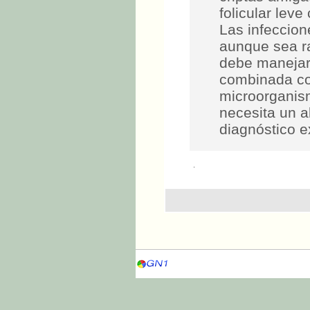
folicular lev
Las infeccion
aunque sea ra
debe manejarl
combinada con
microorganism
necesita un a
diagnóstico e
.