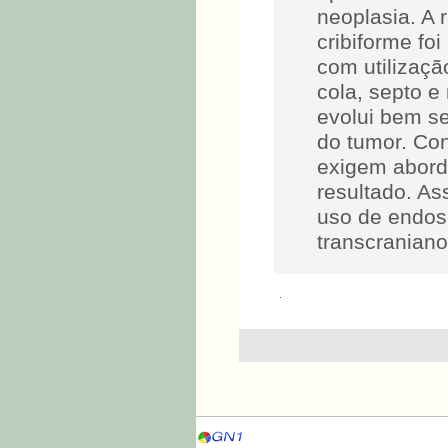
neoplasia. A 
cribiforme fo
com utilizaçã
cola, septo 
evolui bem se
do tumor. Co
exigem abord
resultado. As
uso de endos
transcraniano
.