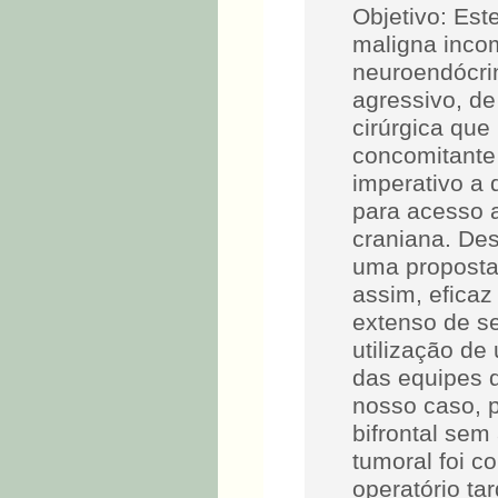
Objetivo: Es
maligna inco
neuroendócrin
agressivo, d
cirúrgica qu
concomitante
imperativo a 
para acesso 
craniana. Des
uma proposta
assim, efica
extenso de se
utilização d
das equipes d
nosso caso, p
bifrontal sem 
tumoral foi 
operatório ta