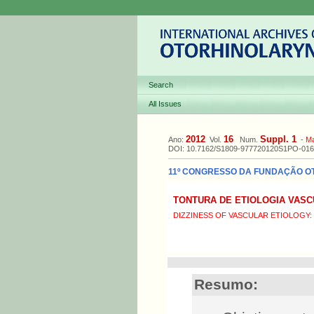
Search
All Issues
2012
16
Suppl. 1
Ano:
Vol.
Num.
-
M
DOI: 10.7162/S1809-977720120S1PO-016
11º CONGRESSO DA FUNDAÇÃO OTOR
TONTURA DE ETIOLOGIA VASC
DIZZINESS OF VASCULAR ETIOLOGY
Resumo: