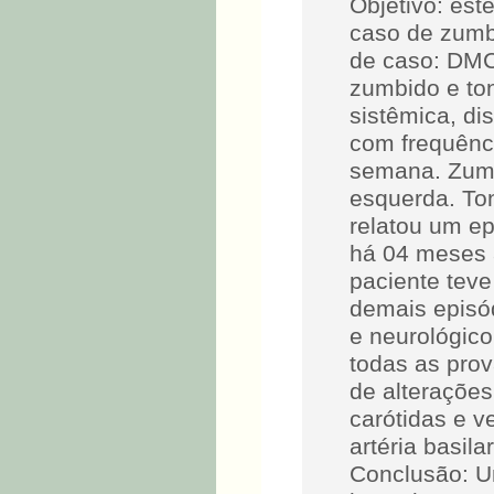
Objetivo: est
caso de zumbi
de caso: DMC
zumbido e ton
sistêmica, di
com frequênc
semana. Zumbi
esquerda. Ton
relatou um ep
há 04 meses a
paciente teve
demais episód
e neurológic
todas as prov
de alterações
carótidas e v
artéria basila
Conclusão: 