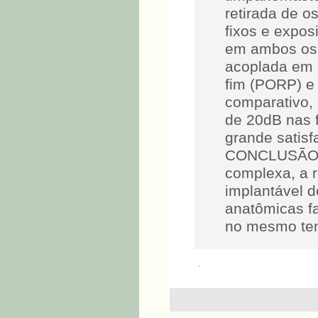
retirada de o
fixos e expos
em ambos os l
acoplada em p
fim (PORP) e
comparativo, 
de 20dB nas 
grande satisf
CONCLUSÃO Em
complexa, a 
implantável d
anatômicas fa
no mesmo tem
.