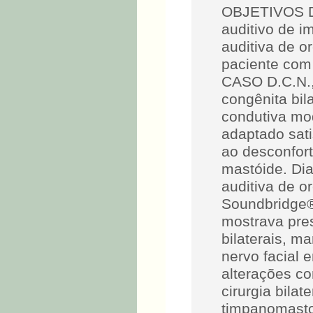
OBJETIVOS Des
auditivo de i
auditiva de o
paciente com
CASO D.C.N., 
congênita bil
condutiva mo
adaptado sati
ao desconfor
mastóide. Dia
auditiva de o
Soundbridge®
mostrava pres
bilaterais, m
nervo facial 
alterações co
cirurgia bila
timpanomasto