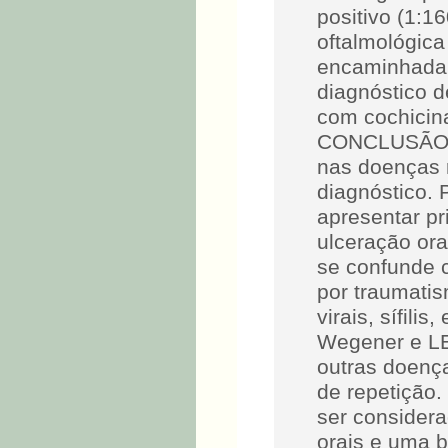
positivo (1:1
oftalmológica
encaminhada 
diagnóstico d
com cochicin
CONCLUSÃO As
nas doenças 
diagnóstico.
apresentar pr
ulceração ora
se confunde 
por traumatis
virais, sífili
Wegener e LE
outras doenç
de repetição
ser considera
orais e uma 