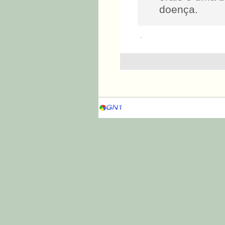
doença.
.