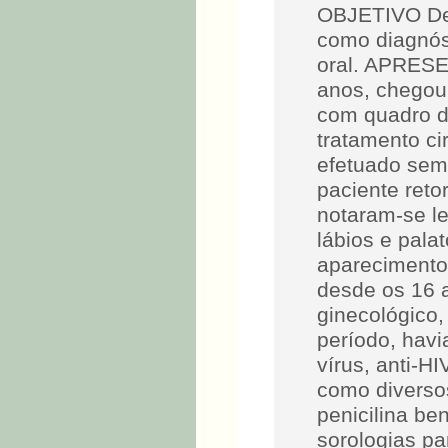
OBJETIVO Des
como diagnóst
oral. APRES
anos, chegou 
com quadro de
tratamento ci
efetuado sem 
paciente ret
notaram-se le
lábios e pala
aparecimento
desde os 16
ginecológico,
período, havi
vírus, anti-H
como diversos
penicilina ben
sorologias p