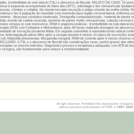
dite, tromboflebite do seio lateral (TSL) e abscesso de Bezold. RELATO DE CASO: 15 anos,
ntínua à esquerda acompanhada de febre alta (39°C), odinofagia e dor retroauricular ipsilatera
náuseas, vômitos e cefaléia. Na otomicroscopia secreção e pólipo oriundo da orelha média. R
 edema e dor à palpação de mastóide com extensão para região cervical lateral, enfisema su
ometria - disacusia condutiva moderada. Tomografia computadorizada - material de partes
édia, erosão de cadeia ossicular, aumento de partes moles retroauricular, coleção cervical 
 estase venosa no seio transverso. RNM e angioressonância - tromboflebite do seio lateral es
oterapia (ATB) com Cefepime e Metronidazol, após 48 horas realizado drenagem do abscesso
ntidade de secreção purulenta fétida. Em seguida submetido à mastoidectomia radical confi
ma. Anticoagulação plena 48hs após a cirurgia durante 6 meses. A cultura de secreções evide
 coli, Klebsiella pneumoniae, Morganella morganii. RNM de controle após 6 meses mostrou re
ONCLUSÃO: A TSL e o abscesso de Bezold são complicações raras, porém graves das otites
ociadas no mesmo indivíduo. Diagnóstico precoce e terapêutica adequada, com ATB de lar
cirúrgica, são fundamentais para reduzir a morbimortalidade.
All right reserved. Prohibited the reproduction of papers
without previous authorization of FORL ©
1997-
2026