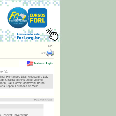
205
Print:
Texto em Inglês
hor(s):
imar Hernandes Dias, Alessandra Loli,
ato Oliveira Martins, José Vicente
liarini, Jair Cortez Montovani, Bruno
cos Zeponi Fernades de Mello
Palavras-chave:
Hospital Universitário