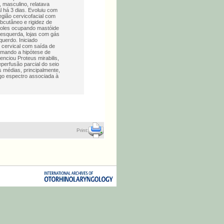
 masculino, relatava
l há 3 dias. Evoluiu com
egião cervicofacial com
bcutâneo e rigidez de
 moles ocupando mastóide
à esquerda, lojas com gás
querdo. Iniciado
 cervical com saída de
rmando a hipótese de
nciou Proteus mirabilis,
perfusão parcial do seio
 médias, principalmente,
go espectro associada à
Print: