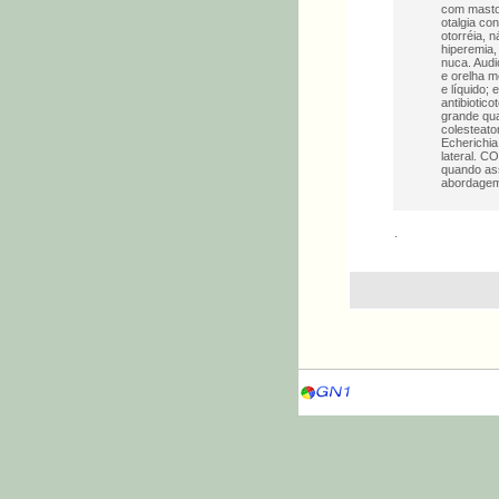
com mastoi
otalgia co
otorréia, 
hiperemia,
nuca. Audi
e orelha m
e líquido;
antibiotic
grande qua
colesteato
Echerichia
lateral. C
quando ass
abordagem 
.