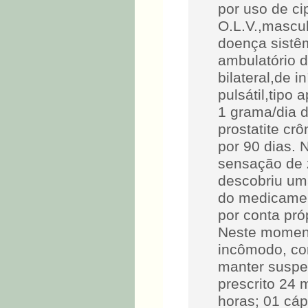
por uso de ci
O.L.V.,mascu
doença sistê
ambulatório 
bilateral,de 
pulsátil,tipo
1 grama/dia d
prostatite crô
por 90 dias. 
sensação de 
descobriu um
do medicamen
por conta pró
Neste momento
incômodo, co
manter suspe
prescrito 24 
horas; 01 cáp