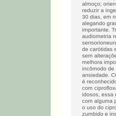
almoço; orien
reduzir a ing
30 dias, em n
alegando gra
importante. T
audiometria r
sensorioneura
de carótidas 
sem alteraçõ
melhora impo
incômodo de 
ansiedade. 
é reconhecid
com ciproflox
idosos, essa 
com alguma p
o uso do cipr
zumbido e ins