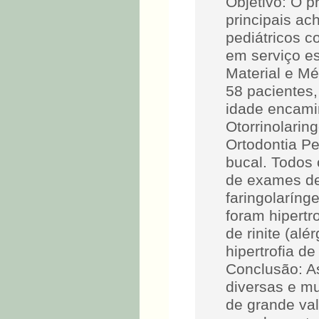
Objetivo: O p
principais a
pediátricos c
em serviço es
Material e Mé
58 pacientes,
idade encami
Otorrinolarin
Ortodontia Pe
bucal. Todos 
de exames de
faringolaríng
foram hipertr
de rinite (alé
hipertrofia de
Conclusão: A
diversas e mu
de grande val