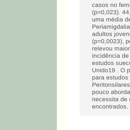
casos no femi
(p=0,023). 44
uma média de
Periamigdali
adultos joven
(p=0,0023), 
relevou maior
incidência d
estudos suec
Unido19 . O 
para estudos 
Peritonsilare
pouco abordad
necessita de
encontrados.
.