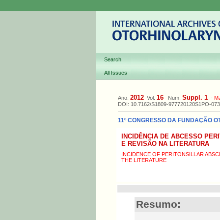
Search
All Issues
2012
16
Suppl. 1
Ano:
Vol.
Num.
-
M
DOI: 10.7162/S1809-977720120S1PO-073
11º CONGRESSO DA FUNDAÇÃO OTOR
INCIDÊNCIA DE ABCESSO PER
E REVISÃO NA LITERATURA
INCIDENCE OF PERITONSILLAR ABSC
THE LITERATURE
Resumo: