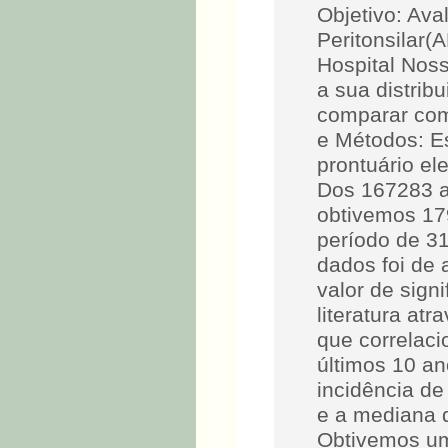
Objetivo: Ava
Peritonsilar(
Hospital Nos
a sua distrib
comparar com 
e Métodos: Es
prontuário el
Dos 167283 a
obtivemos 17
período de 31
dados foi de
valor de sign
literatura at
que correlaci
últimos 10 a
incidência d
e a mediana 
Obtivemos um