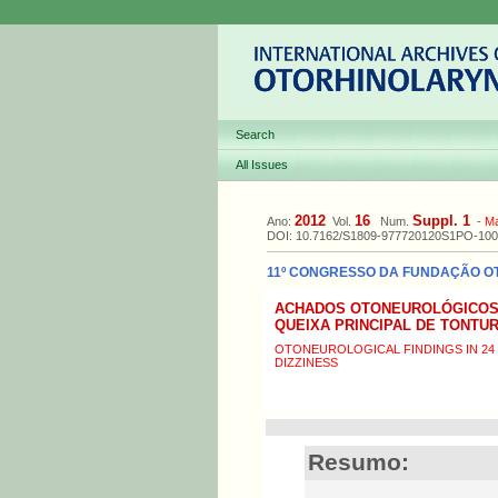
Search
All Issues
2012
16
Suppl. 1
Ano:
Vol.
Num.
-
M
DOI: 10.7162/S1809-977720120S1PO-100
11º CONGRESSO DA FUNDAÇÃO OTOR
ACHADOS OTONEUROLÓGICOS 
QUEIXA PRINCIPAL DE TONTU
OTONEUROLOGICAL FINDINGS IN 24 
DIZZINESS
Resumo: