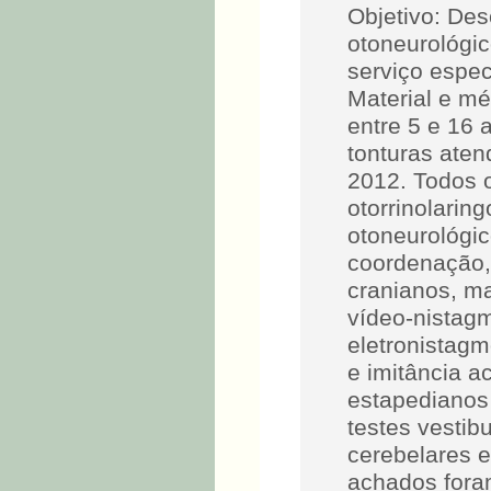
Objetivo: De
otoneurológi
serviço espec
Material e m
entre 5 e 16 
tonturas aten
2012. Todos 
otorrinolarin
otoneurológic
coordenação,
cranianos, m
vídeo-nistagm
eletronistagm
e imitância a
estapedianos 
testes vestib
cerebelares e
achados fora