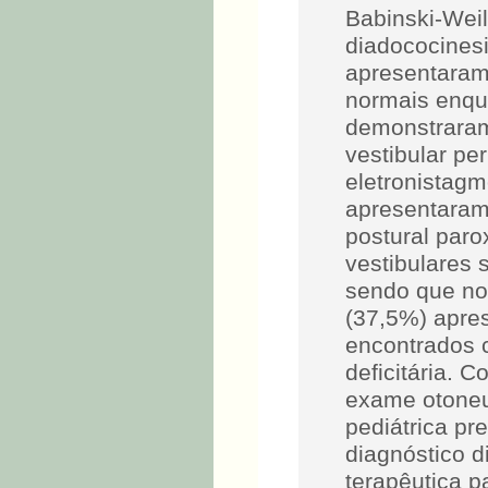
Babinski-Wei
diadococinesi
apresentaram
normais enqu
demonstraram 
vestibular per
eletronistagm
apresentaram 
postural paro
vestibulares 
sendo que no
(37,5%) apre
encontrados c
deficitária. 
exame otoneu
pediátrica pr
diagnóstico d
terapêutica p