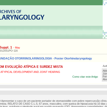
Suppl. 1
-
May
20120S1PO-116
NDAÇÃO OTORRINOLARINGOLOGIA - Poster Otorhinolaryngology
Aut
OM EVOLUÇÃO ATÍPICA E SURDEZ MISTA
Ald
 ATYPICAL DEVELOPMENT AND JOINT HEARING
Júni
Fer
Como citar este Artigo
Alv
presentar o caso de um paciente portador de otomastoidite com pobre repercussão clínic
 mista. RELATO DE CASO C.L.S, 67 anos, masculino, com queixa de hipoacusia há 10 dias 
lgia leve, autofonia e plenitude aural em ouvido esquerdo (OE). Apresentava comorbidades: di