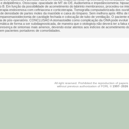
 e dislipidêmico. Otoscopia: opacidade de MT do OE. Audiometria e impedânciometria: hipo
po B. Em função da possibilidade de acometimento do labirinto membranoso, procedeu-se inte
oterapia endovenosa com ceftriaxona e corticoterapia. Tomografia computadorizada dos ouvi
de densidade de partes moles da mastóide e caixa do tímpano. Sem melhora após 48hs de tra
timpanomastoidectomia de cavidade fechada e colocação de tubo de ventilação. O paciente e
ia de pós-operatório. CONCLUSÃO A otomastoidite como complicação da OMA pode evoluir d
omática de forma a ser subdiagnosticada, de maneira que o otologista não deverá ter a fals
presença de sintomas mais amenos, devendo estar atentos aos indícios de acometimento da 
 em pacientes portadores de comorbidades.
All right reserved. Prohibited the reproduction of papers
without previous authorization of FORL ©
1997-
2026