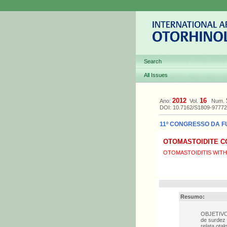
Search
All Issues
2012
16
Ano:
Vol.
Num.
DOI: 10.7162/S1809-9777
11º CONGRESSO DA FU
OTOMASTOIDITE C
OTOMASTOIDITIS WITH
Resumo:
OBJETIVO A
de surdez
relata ota