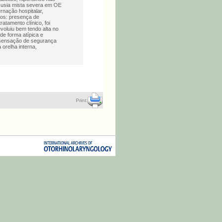
acusia mista severa em OE
rnação hospitalar,
dos: presença de
tamento clínico, foi
voluiu bem tendo alta no
e forma atípica e
a sensação de segurança
orelha interna,
Print: