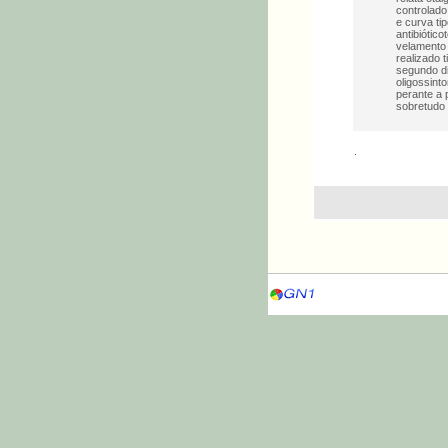
controlado
e curva ti
antibiótic
velamento 
realizado 
segundo d
oligossint
perante a 
sobretudo
.