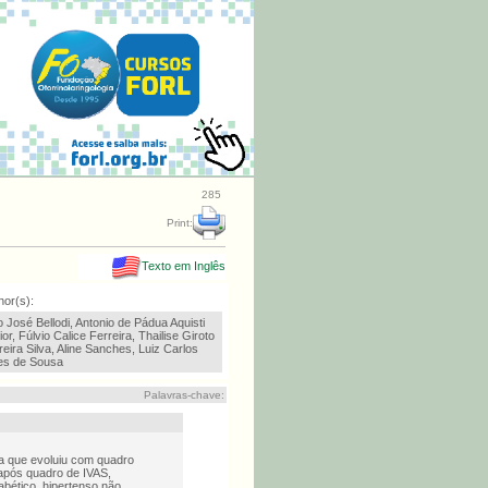
285
Print:
Texto em Inglês
hor(s):
o José Bellodi, Antonio de Pádua Aquisti
or, Fúlvio Calice Ferreira, Thailise Giroto
reira Silva, Aline Sanches, Luiz Carlos
es de Sousa
Palavras-chave:
a que evoluiu com quadro
após quadro de IVAS,
abético, hipertenso não