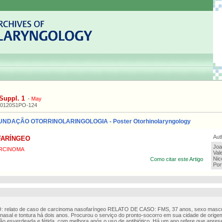
Suppl. 1
-
May
20120S1PO-124
NDAÇÃO OTORRINOLARINGOLOGIA - Poster Otorhinolaryngology
Aut
FARÍNGEO
Joa
RCINOMA
Val
Nic
Como citar este Artigo
Por
 relato de caso de carcinoma nasofaríngeo RELATO DE CASO: FMS, 37 anos, sexo mascul
nasal e tontura há dois anos. Procurou o serviço do pronto-socorro em sua cidade de origem
ão esverdeada e fétida, com melhora após o uso de antibiótico. Há um ano refere que apres