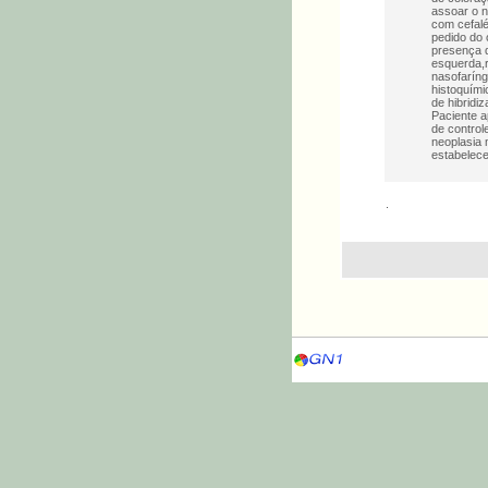
assoar o n
com cefalé
pedido do 
presença d
esquerda,r
nasofaríng
histoquími
de hibridi
Paciente 
de control
neoplasia 
estabelece
.