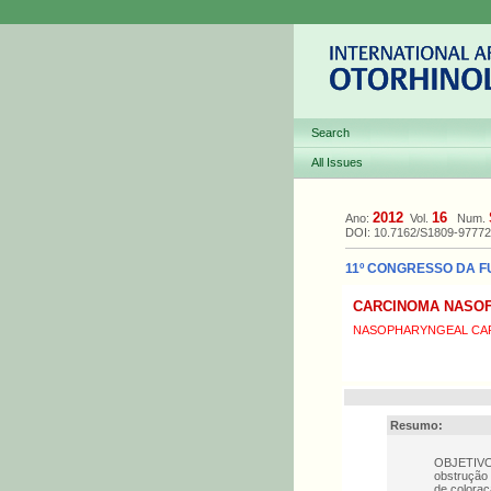
Search
All Issues
2012
16
Ano:
Vol.
Num.
DOI: 10.7162/S1809-9777
11º CONGRESSO DA FU
CARCINOMA NASO
NASOPHARYNGEAL CA
Resumo:
OBJETIVO:
obstrução 
de coloraç