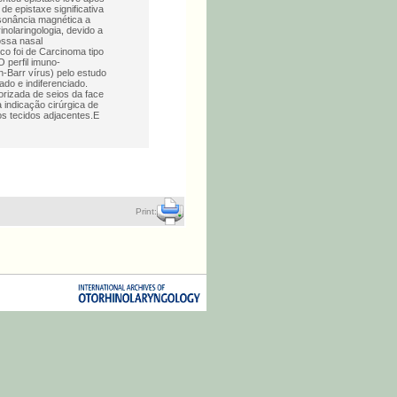
de epistaxe significativa
sonância magnética a
inolaringologia, devido a
ossa nasal
co foi de Carcinoma tipo
O perfil imuno-
-Barr vírus) pelo estudo
ado e indiferenciado.
rizada de seios da face
indicação cirúrgica de
os tecidos adjacentes.E
Print: