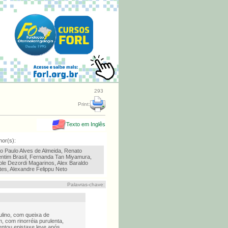
293
Print:
Texto em Inglês
hor(s):
o Paulo Alves de Almeida, Renato
entim Brasil, Fernanda Tan Miyamura,
ole Dezordi Magarinos, Alex Baraldo
tes, Alexandre Felippu Neto
Palavras-chave:
ino, com queixa de
, com rinorréia purulenta,
entou epistaxe leve após