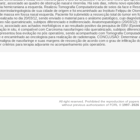
ariz, associado ao quadro de obstrução nasal e rinorréia. Há seis dias, referiu novo episódio 
ia hemicraniana a esquerda. Realizou Tomografia Computadorizada de seios da face e Res
otorrinolaringologista de sua cidade de origem e foi encaminhado ao Instituto Felippu de Otorr
e massa em fossa nasal esquerda. Paciente foi submetido a ressecção total do tumor em f
ealizada no dia 20/03/12, sendo enviado o material para o anátomo patológico, cujo diagnósti
eo não queratinizado, subtipos diferenciado e indiferenciado. Anatomopatológico (20/03/12): 
co, associado aos achados morfológicos e ao resultado positivo da pesquisa de EBV (Epstein
zação in situ, é compatível com Carcinoma nasofaríngeo não queratinizado, subtipos diferenci
apresentou boa evolução no pós operatório, sendo acompanhado com Tomografia Computado
e e encaminhado ao oncologista para realização de radioterapia. CONCLUSÃO: Determinar a 
maligna de nasofaringe e suas margens de ressecção de acordo com o grau de infiltração d
r critérios para terapia adjuvante no acompanhamento pós operatório.
All right reserved. Prohibited the reproduction of papers
without previous authorization of FORL ©
1997-
2026