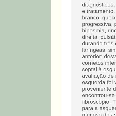
diagnósticos,
e tratamento.
branco, queix
progressiva, p
hiposmia, rin
direita, puls
durando três 
laríngeas, si
anterior: des
cornetos infe
septal à esque
avaliação de
esquerda foi
proveniente de
encontrou-se
fibroscópio. 
para a esque
mucoso dos se