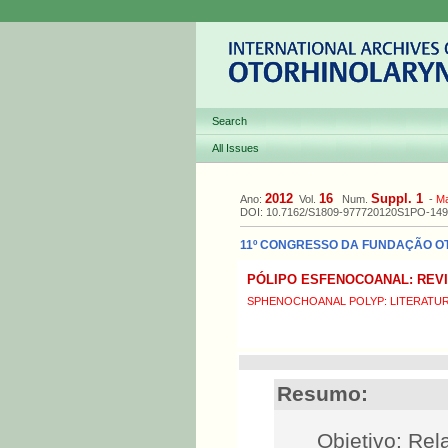
Search
All Issues
2012
16
Suppl. 1
Ano:
Vol.
Num.
-
M
DOI: 10.7162/S1809-977720120S1PO-149
11º CONGRESSO DA FUNDAÇÃO OTOR
PÓLIPO ESFENOCOANAL: REVI
SPHENOCHOANAL POLYP: LITERATUR
Resumo:
Objetivo: Rel