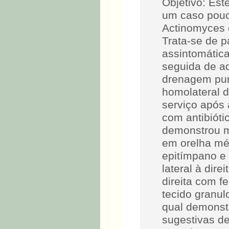
Objetivo: Est
um caso pouc
Actinomyces 
Trata-se de 
assintomática
seguida de ad
drenagem puru
homolateral 
serviço após 
com antibióti
demonstrou m
em orelha mé
epitímpano e 
lateral à dir
direita com f
tecido granu
qual demonst
sugestivas d