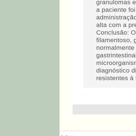
granulomas es
a paciente fo
administração
alta com a pre
Conclusão: O
filamentoso, 
normalmente a
gastrintestin
microorganism
diagnóstico d
resistentes à
.