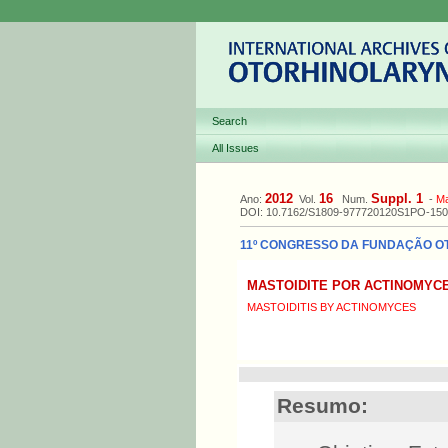
Search
All Issues
2012
16
Suppl. 1
Ano:
Vol.
Num.
-
M
DOI: 10.7162/S1809-977720120S1PO-150
11º CONGRESSO DA FUNDAÇÃO OTOR
MASTOIDITE POR ACTINOMYC
MASTOIDITIS BY ACTINOMYCES
Resumo: