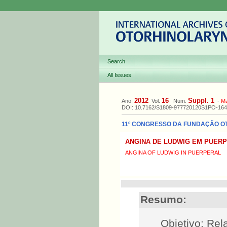
Search
All Issues
2012
16
Suppl. 1
Ano:
Vol.
Num.
-
M
DOI: 10.7162/S1809-977720120S1PO-164
11º CONGRESSO DA FUNDAÇÃO OTOR
ANGINA DE LUDWIG EM PUER
ANGINA OF LUDWIG IN PUERPERAL
Resumo:
Objetivo: Rel