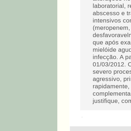
laboratorial,
abscesso e t
intensivos co
(meropenem, 
desfavoravel
que após exam
mielóide agud
infecção. A p
01/03/2012. 
severo proces
agressivo, pr
rapidamente,
complementar
justifique, 
.