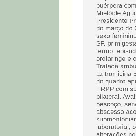
puérpera com
Mielóide Agud
Presidente Pr
de março de 2
sexo feminino
SP, primigest
termo, episód
orofaringe e 
Tratada ambul
azitromicina 
do quadro ap
HRPP com sus
bilateral. Av
pescoço, sen
abscesso aco
submentonian
laboratorial,
alterações n