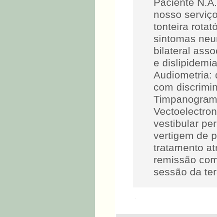
Paciente N.A.
nosso serviço
tonteira rotat
sintomas neu
bilateral ass
e dislipidemi
Audiometria: 
com discrimi
Timpanograma 
Vectoelectron
vestibular per
vertigem de p
tratamento a
remissão com
sessão da ter
.