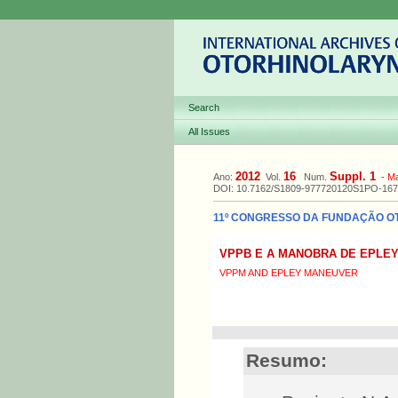
Search
All Issues
2012
16
Suppl. 1
Ano:
Vol.
Num.
-
M
DOI: 10.7162/S1809-977720120S1PO-167
11º CONGRESSO DA FUNDAÇÃO OTOR
VPPB E A MANOBRA DE EPLE
VPPM AND EPLEY MANEUVER
Resumo: