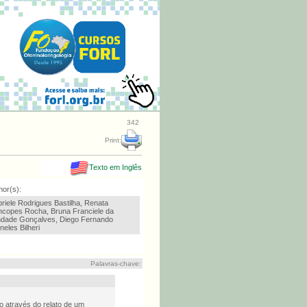
342
Print:
Texto em Inglês
hor(s):
riele Rodrigues Bastilha, Renata
copes Rocha, Bruna Franciele da
ndade Gonçalves, Diego Fernando
neles Bilheri
Palavras-chave:
ão através do relato de um