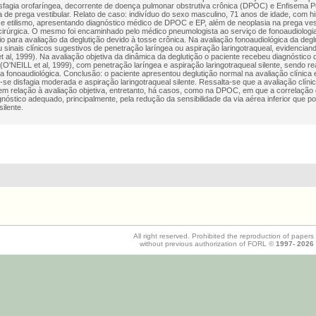
sfagia orofaríngea, decorrente de doença pulmonar obstrutiva crônica (DPOC) e Enfisema 
a de prega vestibular. Relato de caso: indivíduo do sexo masculino, 71 anos de idade, com h
e etilismo, apresentando diagnóstico médico de DPOC e EP, além de neoplasia na prega ves
cirúrgica. O mesmo foi encaminhado pelo médico pneumologista ao serviço de fonoaudiologia
rio para avaliação da deglutição devido à tosse crônica. Na avaliação fonoaudiológica da degl
 sinais clínicos sugestivos de penetração laríngea ou aspiração laringotraqueal, evidencian
t al, 1999). Na avaliação objetiva da dinâmica da deglutição o paciente recebeu diagnóstico 
O'NEILL et al, 1999), com penetração laríngea e aspiração laringotraqueal silente, sendo 
ia fonoaudiológica. Conclusão: o paciente apresentou deglutição normal na avaliação clínica
-se disfagia moderada e aspiração laringotraqueal silente. Ressalta-se que a avaliação clíni
m relação à avaliação objetiva, entretanto, há casos, como na DPOC, em que a correlação
gnóstico adequado, principalmente, pela redução da sensibilidade da via aérea inferior que p
ilente.
All right reserved. Prohibited the reproduction of papers
without previous authorization of FORL ©
1997-
2026