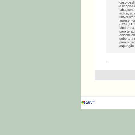
caso de di
à neoplasi
tabagismo 
indicação 
universitá
apresentou
(O'NEILL e
Moderada (
para terap
evidenciou
soberana e
para o dia
aspiração s
.