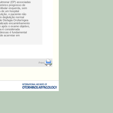
Pulmonar (EP) associadas
istórico pregresso de
tibular esquerda, sem
 de um hospital
utição, o paciente não
do deglutição normal
de Disfagia Orofaríngea
realizado encaminhamento
 e após o exame objetivo,
ca é considerada
 dessas é fundamental
ode acarretar em
Print: