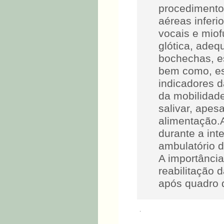
procedimento
aéreas inferi
vocais e miof
glótica, adeq
bochechas, es
bem como, es
indicadores d
da mobilidade
salivar, ape
alimentação.
durante a int
ambulatório d
A importância
reabilitação 
após quadro d
.