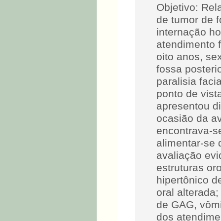
Objetivo: Rel
de tumor de 
internação ho
atendimento f
oito anos, se
fossa poster
paralisia faci
ponto de vist
apresentou di
ocasião da av
encontrava-se
alimentar-se 
avaliação evi
estruturas or
hipertônico d
oral alterada
de GAG, vômit
dos atendimen