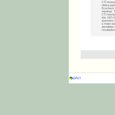
CTI neonat
clinica pa
Ecocheck e
meninas. 
CTI neonat
das 193 (1
ausentes n
a maior pa
atendidas 
resultados
.