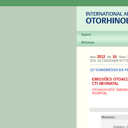
Search
All Issues
2012
16
Ano:
Vol.
Num.
DOI: 10.7162/S1809-9777
11º CONGRESSO DA F
EMISSÕES OTOACÚ
CTI NEONATAL
OTOACOUSTIC EMISSIO
HOSPITAL
Resumo:
Objetivo: 