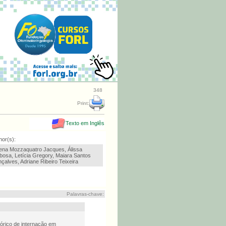
348
Print:
Texto em Inglês
hor(s):
ena Mozzaquatro Jacques, Álissa
bosa, Letícia Gregory, Maiara Santos
çalves, Adriane Ribeiro Teixeira
Palavras-chave:
órico de internação em