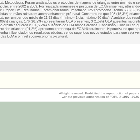
al. Metodologia: Foram analisados os protocolos de triagens de crianças entre um mês e se
rticular, entre 2002 a 2009. Foi realizada anamnese e pesquisa de EOA transientes, utilizan
 Otoport Lite. Resultados: Foram analisados um total de 1259 protocolos, sendo 656 (52,1
Todas as mães relataram acompanhamento pré-natal. Constatou-se que 193 (15,3%) crianç
al, por um período médio de 21,93 dias (mínimo - 1 dia; máximo 90 dias). A análise dos resu
00%) crianças, 176 (91,2%) apresentaram OEA presentes, 3 (1,5%) OEA ausentes na orelha
a orelha esquerda e 10 (5,2%) ausência de EOA ambas orelhas. Conclusão: Concluiu-se qu
rte das crianças (91,2%) apresentou presença de EOA bilateralmente. Hipotetiza-se que o pe
tenha influenciado nos resultados obtidos, sendo sugeridos novos estudos para que seja veri
 das EOA e o nível sócio-econômico-cultural.
All right reserved. Prohibited the reproduction of papers
without previous authorization of FORL ©
1997-
2026