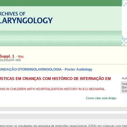
Suppl. 1
-
May
20120S1PF-009
UNDAÇÃO OTORRINOLARINGOLOGIA - Poster Audiology
STICAS EM CRIANÇAS COM HISTÓRICO DE INTERNAÇÃO EM
Aut
Hel
Bar
NS IN CHILDREN WITH HOSPITALIZATION HISTORY IN ICU NEONATAL
Gon
Como citar este Artigo
Descrever os resultados da pesquisa de emissões otoacústicas (OEA) em crianças com hist