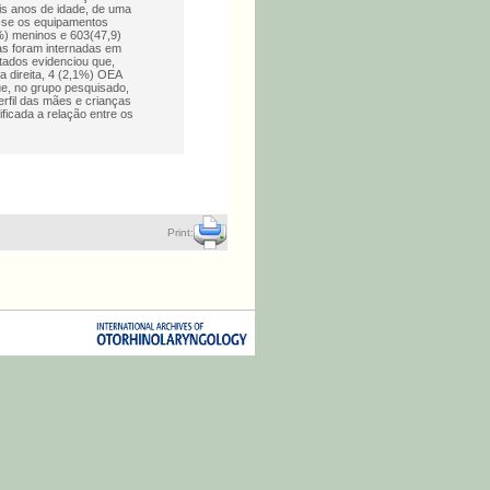
is anos de idade, de uma
do-se os equipamentos
%) meninos e 603(47,9)
as foram internadas em
ltados evidenciou que,
 direita, 4 (2,1%) OEA
e, no grupo pesquisado,
rfil das mães e crianças
ficada a relação entre os
Print: