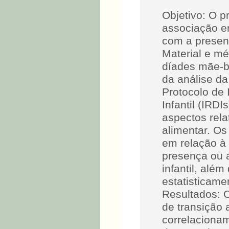
Objetivo: O p
associação en
com a presenç
Material e mé
díades mãe-b
da análise d
Protocolo de
Infantil (IRD
aspectos rela
alimentar. O
em relação à 
presença ou 
infantil, alé
estatisticame
Resultados: O
de transição 
correlacionam