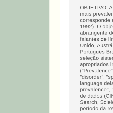
OBJETIVO: A 
mais prevale
corresponde 
1992). O objet
abrangente d
falantes de l
Unido, Austrá
Português Br
seleção siste
apropriados i
("Prevalence"
"disorder", "
language del
prevalence", 
de dados (CI
Search, Sciel
período da re