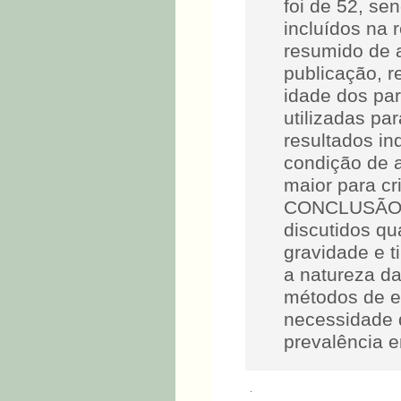
foi de 52, se
incluídos na 
resumido de a
publicação, r
idade dos par
utilizadas p
resultados i
condição de a
maior para cr
CONCLUSÃO: O
discutidos qu
gravidade e t
a natureza da
métodos de es
necessidade 
prevalência e
.