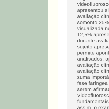
videofluorosc
apresentou si
avaliação clí
somente 25% 
visualizada n
12,5% aprese
durante aval
sujeito apres
permite apon
analisados, 
avaliação clí
avaliação clín
suma importâ
fase faríngea
serem afirma
Videofluorosc
fundamentais
assim, o exam