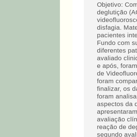
Objetivo: Com
deglutição (
videofluorosc
disfagia. Mat
pacientes in
Fundo com su
diferentes pa
avaliado clin
e após, fora
de Videofluor
foram compar
finalizar, o
foram analis
aspectos da 
apresentaram
avaliação clí
reação de de
segundo avali