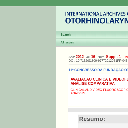
Search
All Issues
2012
16
Suppl. 1
Ano:
Vol.
Num.
-
M
DOI: 10.7162/S1809-977720120S1PF-045
11º CONGRESSO DA FUNDAÇÃO OTO
AVALIAÇÃO CLÍNICA E VIDEO
ANÁLISE COMPARATIVA
CLINICAL AND VIDEO FLUOROSCOPI
ANALYSIS
Resumo: