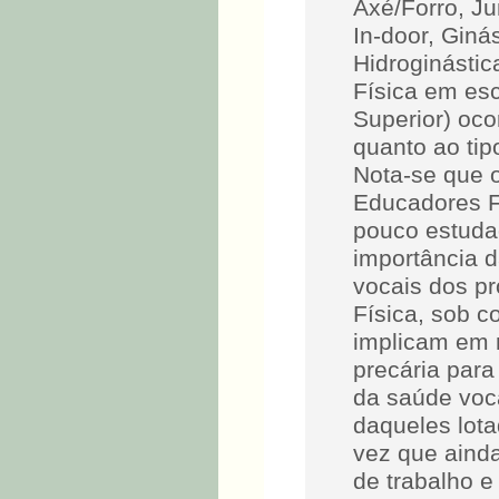
Axé/Forro, Ju
In-door, Giná
Hidroginásti
Física em es
Superior) oc
quanto ao tip
Nota-se que 
Educadores F
pouco estuda
importância 
vocais dos pr
Física, sob c
implicam em r
precária para
da saúde voca
daqueles lot
vez que aind
de trabalho e