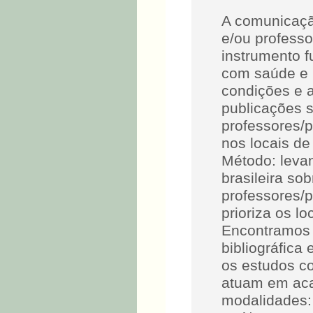
A comunicação
e/ou professo
instrumento f
com saúde e 
condições e a
publicações 
professores/p
nos locais de
Método: levan
brasileira so
professores/p
prioriza os l
Encontramos 
bibliográfica
os estudos c
atuam em aca
modalidades: