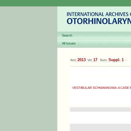
Search
All Issues
2013
17
Suppl. 1
Ano:
Vol.
Num.
-
VESTIBULAR SCHWANNOMA: A CASE