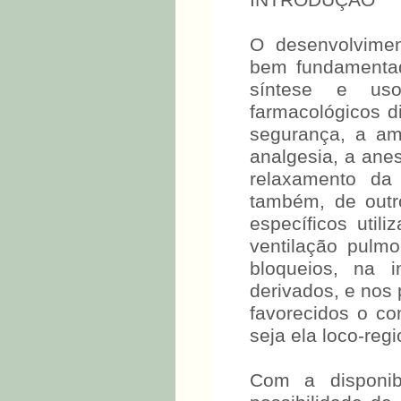
INTRODUÇÃO
O desenvolvimen
bem fundamentad
síntese e us
farmacológicos d
segurança, a am
analgesia, a anes
relaxamento da 
também, de outr
específicos util
ventilação pulmo
bloqueios, na 
derivados, e nos
favorecidos o co
seja ela loco-regi
Com a disponib