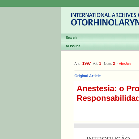
Search
All Issues
1997
1
2
Ano:
Vol.
Num.
-
Abr/Jun
Original Article
Anestesia: o Pr
Responsabilidad