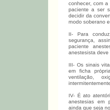
conhecer, com a 
paciente a ser 
decidir da conven
modo soberano e i
II- Para condu
segurança, ass
paciente anest
anestesista deve 
III- Os sinais vi
em ficha própr
ventilação, o
intermitentement
IV- É ato atentó
anestesias em p
ainda que seja n