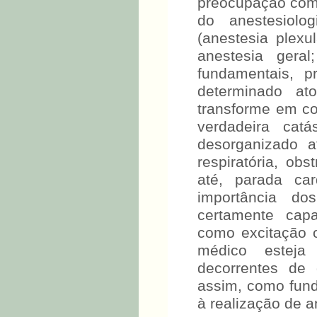
preocupação com
do anestesiolog
(anestesia plexul
anestesia gera
fundamentais, p
determinado ato
transforme em co
verdadeira cat
desorganizado a
respiratória, obs
até, parada car
importância do
certamente cap
como excitação 
médico esteja
decorrentes de 
assim, como fund
à realização de a