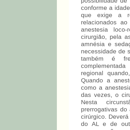
possibilidade de
conforme a idade
que exige a re
relacionados ao
anestesia loco-
cirurgião, pela 
amnésia e sedaç
necessidade de s
também é freq
complementada 
regional quando,
Quando a aneste
como a anestesia 
das vezes, o cir
Nesta circuns
prerrogativas do
cirúrgico. Deverá
do AL e de out