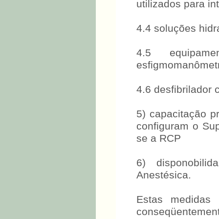
utilizados para i
4.4 soluções hidr
4.5 equipamen
esfigmomanômetro
4.6 desfibrilador 
5) capacitação p
configuram o Sup
se a RCP
6) disponobil
Anestésica.
Estas medidas 
conseqüentemente,