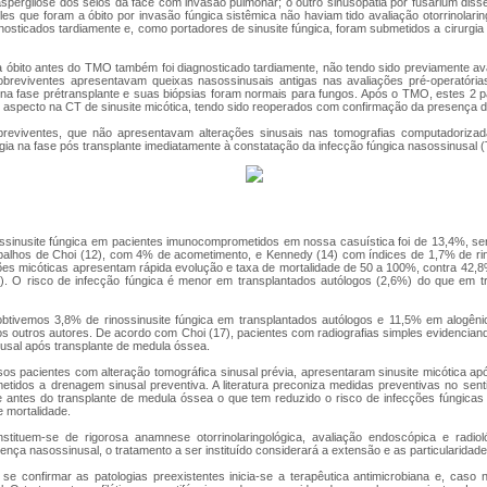
aspergilose dos seios da face com invasão pulmonar; o outro sinusopatia por fusarium dis
eles que foram a óbito por invasão fúngica sistêmica não haviam tido avaliação otorrinolar
nosticados tardiamente e, como portadores de sinusite fúngica, foram submetidos a cirurgia
 a óbito antes do TMO também foi diagnosticado tardiamente, não tendo sido previamente a
obreviventes apresentavam queixas nasossinusais antigas nas avaliações pré-operatória
a fase prétransplante e suas biópsias foram normais para fungos. Após o TMO, estes 2 
e aspecto na CT de sinusite micótica, tendo sido reoperados com confirmação da presença d
reviventes, que não apresentavam alterações sinusais nas tomografias computadorizada
ia na fase pós transplante imediatamente à constatação da infecção fúngica nasossinusal (
nossinusite fúngica em pacientes imunocomprometidos em nossa casuística foi de 13,4%, se
alhos de Choi (12), com 4% de acometimento, e Kennedy (14) com índices de 1,7% de rin
ecções micóticas apresentam rápida evolução e taxa de mortalidade de 50 a 100%, contra 42
6). O risco de infecção fúngica é menor em transplantados autólogos (2,6%) do que em t
tivemos 3,8% de rinossinusite fúngica em transplantados autólogos e 11,5% em alogêni
os outros autores. De acordo com Choi (17), pacientes com radiografias simples evidencia
nusal após transplante de medula óssea.
os pacientes com alteração tomográfica sinusal prévia, apresentaram sinusite micótica apó
tidos a drenagem sinusal preventiva. A literatura preconiza medidas preventivas no senti
te antes do transplante de medula óssea o que tem reduzido o risco de infecções fúngicas
 mortalidade.
tituem-se de rigorosa anamnese otorrinolaringológica, avaliação endoscópica e radiol
nça nasossinusal, o tratamento a ser instituído considerará a extensão e as particularidad
se confirmar as patologias preexistentes inicia-se a terapêutica antimicrobiana e, caso