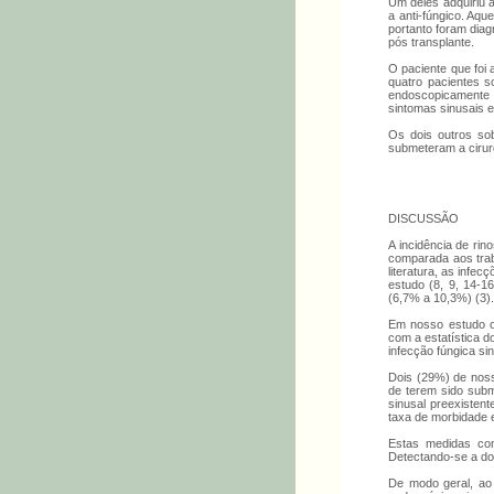
Um deles adquiriu 
a anti-fúngico. Aqu
portanto foram diag
pós transplante.
O paciente que foi
quatro pacientes s
endoscopicamente n
sintomas sinusais 
Os dois outros sob
submeteram a cirurg
DISCUSSÃO
A incidência de ri
comparada aos trab
literatura, as inf
estudo (8, 9, 14-1
(6,7% a 10,3%) (3).
Em nosso estudo ob
com a estatística d
infecção fúngica si
Dois (29%) de noss
de terem sido subme
sinusal preexisten
taxa de morbidade e
Estas medidas cons
Detectando-se a doe
De modo geral, ao 