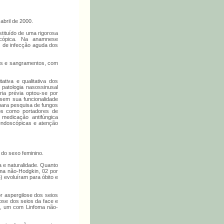
bril de 2000.
tituído de uma rigorosa
oscópica. Na anamnese
os de infecção aguda dos
umas e sangramentos, com
tiva e qualitativa dos
 patologia nasossinusal
ia prévia optou-se por
sem sua funcionalidade
 para pesquisa de fungos
dos como portadores de
medicação antifúngica
endoscópicas e atenção
 do sexo feminino.
a e naturalidade. Quanto
oma não-Hodgkin, 02 por
) evoluíram para óbito e
r aspergilose dos seios
ose dos seios da face e
to, um com Linfoma não-