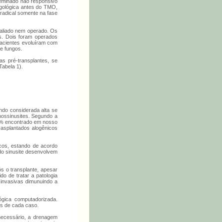
seminado não responsivo
ingológica antes do TMO,
 radical somente na fase
valiado nem operado. Os
s. Dois foram operados
pacientes evoluíram com
e fungos.
s pré-transplantes, se
Tabela 1).
ndo considerada alta se
ossinusites. Segundo a
,8% encontrado em nosso
rasplantados alogênicos
cos, estando de acordo
ndo sinusite desenvolvem
s o transplante, apesar
do de tratar a patologia
 invasivas dimunuindo a
ógica computadorizada.
es de cada caso.
 necessário, a drenagem