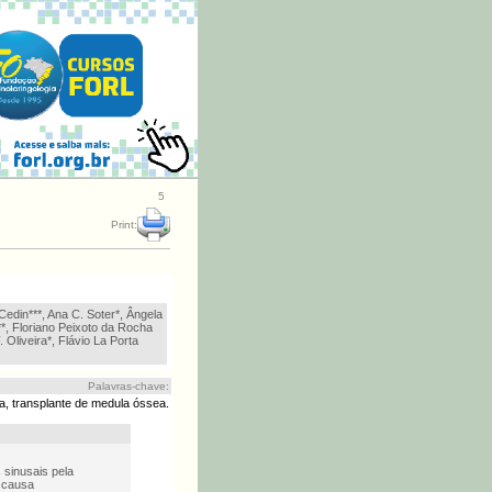
5
Print:
Cedin***, Ana C. Soter*, Ângela
*, Floriano Peixoto da Rocha
F. Oliveira*, Flávio La Porta
Palavras-chave:
ca, transplante de medula óssea.
 sinusais pela
e causa