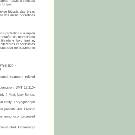
vagens nasais e sinusais
s fungos.
r-se biópsia das áreas
nto das áreas necróticas
a profilática e a rápida
 redução da mortalidade
ltrado e fluxo laminar,
iferentes especialistas
 o sucesso no tratamento
;87(4):522-4
9
nged treatment related
.
splantation. BMT 12:213-
terly J Med, New Series.
al entity. Laryngoscope
ed patients. Am J Rhinol
 the immunocompromised
ised child. Otolaryngol