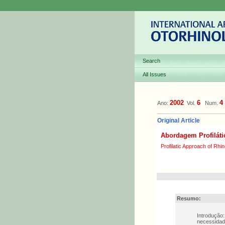
Search
All Issues
2002
6
4
Ano:
Vol.
Num.
Original Article
Abordagem Profiláti
Profilatic Approach of Rhin
Resumo:
Introdução
necessidade