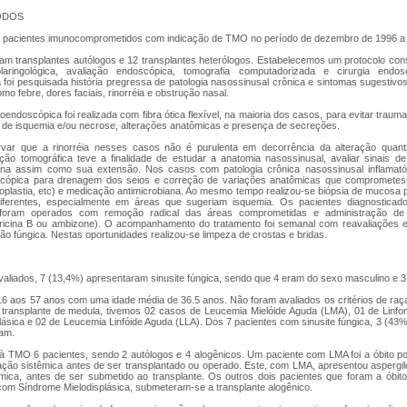
ODOS
 pacientes imunocomprometidos com indicação de TMO no período de dezembro de 1996 a a
am transplantes autólogos e 12 transplantes heterólogos. Estabelecemos um protocolo cons
laringológica, avaliação endoscópica, tomografia computadorizada e cirurgia end
ca foi pesquisada história pregressa de patologia nasossinusal crônica e sintomas sugestiv
mo febre, dores faciais, rinorréia e obstrução nasal.
oendoscópica foi realizada com fibra ótica flexível, na maioria dos casos, para evitar tra
 de isquemia e/ou necrose, alterações anatômicas e presença de secreções.
var que a rinorréia nesses casos não é purulenta em decorrência da alteração quantita
iação tomográfica teve a finalidade de estudar a anatomia nasossinusal, avaliar sinais de
ana assim como sua extensão. Nos casos com patologia crônica nasossinusal inflamatór
oscópica para drenagem dos seios e correção de variações anatômicas que comprometes
inoplastia, etc) e medicação antimicrobiana. Ao mesmo tempo realizou-se biópsia de mucosa
diferentes, especialmente em áreas que sugeriam isquemia. Os pacientes diagnostica
 foram operados com remoção radical das áreas comprometidas e administração de 
ericina B ou ambizone). O acompanhamento do tratamento foi semanal com reavaliações 
ção fúngica. Nestas oportunidades realizou-se limpeza de crostas e bridas.
aliados, 7 (13,4%) apresentaram sinusite fúngica, sendo que 4 eram do sexo masculino e 3
16 aos 57 anos com uma idade média de 36.5 anos. Não foram avaliados os critérios de raç
 transplante de medula, tivemos 02 casos de Leucemia Mielóide Aguda (LMA), 01 de Linf
ásica e 02 de Leucemia Linfóide Aguda (LLA). Dos 7 pacientes com sinusite fúngica, 3 (43%
am.
 TMO 6 pacientes, sendo 2 autólogos e 4 alogênicos. Um paciente com LMA foi a óbito po
ação sistêmica antes de ser transplantado ou operado. Este, com LMA, apresentou aspergil
mica, antes de ser submetido ao transplante. Os outros dois pacientes que foram a óbi
 com Síndrome Mielodisplásica, submeteram-se a transplante alogênico.