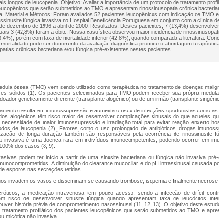
is longos de leucopenia. Objetivo: Avaliar a importância de um protocolo de tratamento profil
leucopênicos que serão submetidos ao TMO e apresentam rinossinusopatia crônica bacteria
va. Material e Métodos: Foram avaliados 52 pacientes leucopênicos com indicação de TMO e
nossinusite fúngica invasiva no Hospital Beneficência Portuguesa em conjunto com a clínica d
de dezembro de 1996 a abril de 2000. Resultados: Destes pacientes, 7 (13,4%) desenvolver
uais 3 (42,8%) foram a óbito. Nossa casuística observou maior incidência de rinossinusopati
3,4%), porém com taxa de mortalidade inferior (42,8%), quando comparada a literatura. Conc
mortalidade pode ser decorrente da avaliação diagnóstica precoce e abordagem terapêutica 
patias crônicas bacteriana e/ou fúngica pré-existentes nestes pacientes.
edula óssea (TMO) vem sendo utilizado como terapêutica no tratamento de doenças malig
es sólidos (1). Os pacientes selecionados para TMO podem receber sua própria medula 
doador geneticamente diferente (transplante alogênico) ou de um irmão (transplante singênic
atamento resulta em imunossupressão e aumenta o risco de infecções oportunistas como as 
ados alogênicos têm risco maior de desenvolver complicações sinusais do que aqueles q
m necessidade de maior imunossupressão e irradiação total para evitar reação enxerto h
odos de leucopenia (2). Fatores como o uso prolongado de antibióticos, drogas imunoss
lização de longa duração também são responsáveis pela ocorrência de rinossinusite fún
ica invasiva é uma doença rara em indivíduos imunocompetentes, podendo ocorrer em im
 100% dos casos (8, 9).
vasivas podem ter início a partir de uma sinusite bacteriana ou fúngica não invasiva pré-
munocomprometidos. A diminuição do clearance mucociliar e do pH intrassinusal causada por
de esporos nas secreções retidas.
os invadem os vasos e disseminam-se causando trombose, isquemia e finalmente necrose t
róticos, a medicação intravenosa tem pouco acesso, sendo a infecção de difícil contr
êm risco de desenvolver sinusite fúngica quando apresentam taxa de leucócitos inf
ouver história prévia de comprometimento nasossinusal (11, 12, 13). O objetivo deste estudo
 tratamento profilático dos pacientes leucopênicos que serão submetidos ao TMO e apre
ou micótica não invasiva.