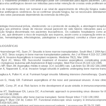
. O tratamento profilático com antifúngico pode ser considerado para alguns pacientes. La
gica e/ou antifúngicos devem ser intituídas para evitar retenção de crostas onde proliferam o
o tratamento deve ser semanal e ao sinal de aparecimento de infecção fúngica realiza
trar antifúngicos sistêmicos. Ao se confirmar sinusite fúngica, faz-se necessário debridame
al dos seios paranasais dependendo da extensão da infecção.
tologia rinossinusal prévia, obedecendo- se o protocolo de avaliação, a abordagem terapêutic
rgica aos primeiros sinais de micose sinusal parecem ter sido fatores relevantes para a
cção fúngica disseminada nos pacientes leucopênicos. Os cuidados hospitalares como ar fi
e, etc, que diminuem o risco de exposição aos esporos, assim como a cooperação entre os d
istas, hematologistas, infectologistas, patologistas e oncologistas) constitui a chave para
BLIOGRÁFICAS
 Hearnsberger HG, Suen JY. Sinusitis in bone marrow transplantation. South Med J 1994 Apr
, M.D. Sinus surgery in bone marrow transplantation patients. Am J of Rhinol 4:315-317,199
h N. Invasive Aspergillosis in transplant recipients. Medicine 78(2), Mar 1999.
Byrd JC, Weiss RB. Successful treatment of invasive aspergillosis complicating prolo
e myloginous leukemia with Anphotericin B lipid complex. Med Ped Oncol 25:119-122,1995.
MP, Wart JM. Aspergillus rhinitis in wistar. (Crl: (w1)BR) rats. Lab Anim Sci 38:162-166,1988
r A, Naparstek E, et al. Invasive fungal sinusitis in patients undergoing bone marrow tran
gliuca A, Pullon H, et al. Fuminant fungal sinusitis following intensive chemotherapy. Quar
son G, Healy GB. Fulminant aspergillosis of the nose and paranasal sinuses: A new clinic
R, Corey JP, et al. Risk factors in the development of acute sinisitis in immunocompromis
ne KT, Stadtmauer EA, Lanza DC. A schematic approach to preexisting sinus disease for
nol 2:93-98,1998.
ulmonary infections after bone marrow transplant. Semin Respir Infect 7:132-138,1992.
llging P, Myer CM 3d, Cotton RT. Functional endoscopic sinus surgery in immunocompromm
5:818-825,1991.
inusitis in immunodeficient and immunosupressed patients. Laryngoscope 95:29-33,1985.