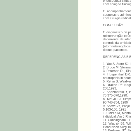
endoscópica sinusal
com solução fisioló
O acompanhamento d
suspeitas e adminis
com cirurgia radic
CONCLUSÃO
O diagnóstico de pa
reintervenção cirú
decorrente da infe
controle da umidad
(otorrinolaringolog
destes pacientes.
REFERÊNCIAS BI
1. Yee S, Stern SJ,
2. Bruce M. Sterman
3. Peterson DL, Sing
4. Hospenthal DR, 
neutropenia in acut
5. Rehm S, Waalkes 
6. Drakos PE, Nagle
208,1993.
7. Kaczmarski R, Pa
75:375-370,1990.
8. McGill TJ, Simp
90:748-754, 1980
9. Shaw GY, Panje W
5:103-108, 1991
10. Mirza M, Monto
individual. Am J Rhi
11. Cunningham I. P
12. Wiatrak BJ, Wi
Head Neck Surg 10
13. Berlinger NT. S