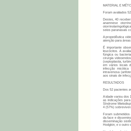
MATERIAL E MÉT
Foram avaliados 52
Destes, 40 receber
anamnese otorrino
otorrinolaringológi
seios paranasais co
A propedêutica vide
atenção para áreas
É importante obser
leucócitos. A aval
fúngica ou bacteri
cirurgia videoend
(septoplastia, turb
em vários locais 
infecção micótica
intravenosa (anfot
aos sinais de infec
RESULTADOS
Dos 52 pacientes av
A idade variou dos 
as indicações para
Síndrome Mielodispl
4 (57%) sobreviver
Foram submetidos à
da face e dissemin
disseminação sistê
Hodgkin; e o outro