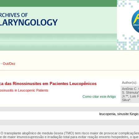
-
Out/Dez
Author(s):
ca das Rinossinusites em Pacientes Leucopênicos
Antônio C. 
osinusitis in Leucopenic Patients
S. Shimuta*
Jr.**, Luis 
Como citar este Artigo
Silva*.
leucopenia, sinusite fúngi
: O transplante alogênico de medula óssea (TMO) tem risco maior de provocar complicações
 de maior imunossupressão e irradiação total para evitar reação enxerto hospedeiro, o qu