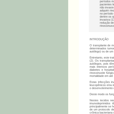
períodos ma
pacientes 
não invasi
adquirir ri
no período 
dentre os q
invasiva (1
redução de 
rinossinuso
INTRODUÇÃO
O transplante de m
determinados tumor
autólogo) ou de um 
Entretanto, este tr
(2). Os transplant
autólogos, pois tê
mais intensos perí
diabetes e hospita
rinossinusite fúng
mortalidade em até
Estas infecções in
leucopênicos e/ou i
o desenvolvimento 
Deste modo os fung
Nestes tecidos nec
imunodeprimidos t
principalmente se h
de um protocolo de
crônica bacteriana 