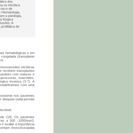
ático dos
na ou micótica
 risco de
e Hematologia,
am a patologia,
a fúngica
lusões: A
profilática de
nas hematológicas e em
congelada (transplante
o).
rinossinusites micóticas
ue recebem transplantes
ospedeiro com maiores e
upressoras, esteróides,
gica invasiva (3-7). A
unodeficientes com uma
existente nos pacientes
 bloqueio ostial permite
ecidual.
ole (10). Os pacientes
erior a 500 -1000/mm3,
 é avaliar a importância
sentam rinossinusopatia