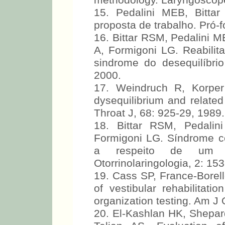
methodology. Laryngoscope
15. Pedalini MEB, Bittar
proposta de trabalho. Pró-f
16. Bittar RSM, Pedalini M
A, Formigoni LG. Reabilita
sindrome do desequilíbrio
2000.
17. Weindruch R, Korper
dysequilibrium and related
Throat J, 68: 925-29, 1989.
18. Bittar RSM, Pedalin
Formigoni LG. Síndrome ce
a respeito de um c
Otorrinolaringologia, 2: 15
19. Cass SP, France-Borel
of vestibular rehabilitati
organization testing. Am J 
20. El-Kashlan HK, Shepa