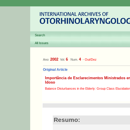
Search
All Issues
2002
6
4
Ano:
Vol.
Num.
-
Out/Dez
Original Article
Importância de Esclarecimentos Ministrados e
Idoso
Balance Disturbances in the Elderly: Group Class Elucidati
Resumo: