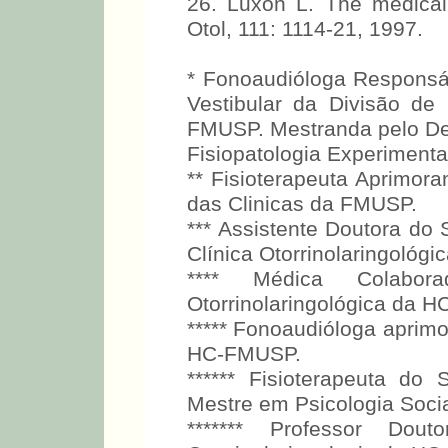
26. Luxon L. The medical
Otol, 111: 1114-21, 1997.
* Fonoaudióloga Responsáv
Vestibular da Divisão de 
FMUSP. Mestranda pelo D
Fisiopatologia Experiment
** Fisioterapeuta Aprimora
das Clinicas da FMUSP.
*** Assistente Doutora do 
Clínica Otorrinolaringológ
**** Médica Colabor
Otorrinolaringológica da 
***** Fonoaudióloga aprim
HC-FMUSP.
****** Fisioterapeuta do
Mestre em Psicologia Socia
******* Professor Do