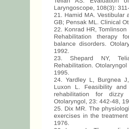
Telian AS. Evaluation of
Laryngoscope, 108(3): 311
21. Hamid MA. Vestibular a
GB; Pensak ML. Clinical O
22. Konrad HR, Tomlinson 
Rehabilitation therapy f
balance disorders. Otola
1992.
23. Shepard NY, Telia
Rehabilitation. Otolaryngo
1995.
24. Yardley L, Burgnea J
Luxon L. Feasibility and 
rehabilitation for dizz
Otolaryngol, 23: 442-48, 1
25. Dix MR. The physiologi
exercises in the treatment 
1976.