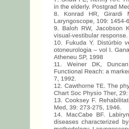
in the elderly. Postgrad Me
8. Konrad HR, Girardi 
Laryngoscope, 109: 1454-6
9. Baloh RW, Jacobson K
visual-vestibular response
10. Fukuda Y. Distúrbio ve
otoneurologia – vol I. Gan
Atheneu SP, 1998
11. Weiner DK, Duncan
Functional Reach: a marker 
7, 1992.
12. Cawthorne TE. The phys
Chart Soc Physio Ther, 29:
13. Cooksey F. Rehabilitat
Med, 39: 273-275, 1946.
14. MacCabe BF. Labirynt
diseases characterized by 