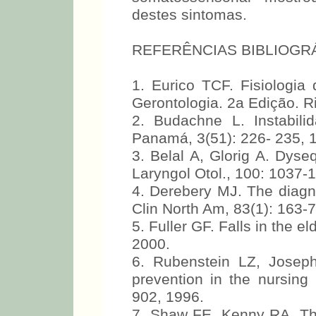
destes sintomas.
REFERÊNCIAS BIBLIOGR
1. Eurico TCF. Fisiologia
Gerontologia. 2a Edição. R
2. Budachne L. Instabil
Panamá, 3(51): 226- 235, 
3. Belal A, Glorig A. Dyse
Laryngol Otol., 100: 1037-
4. Derebery MJ. The diagn
Clin North Am, 83(1): 163-
5. Fuller GF. Falls in the 
2000.
6. Rubenstein LZ, Joseph
prevention in the nursing
902, 1996.
7. Shaw FE, Kenny RA. Th