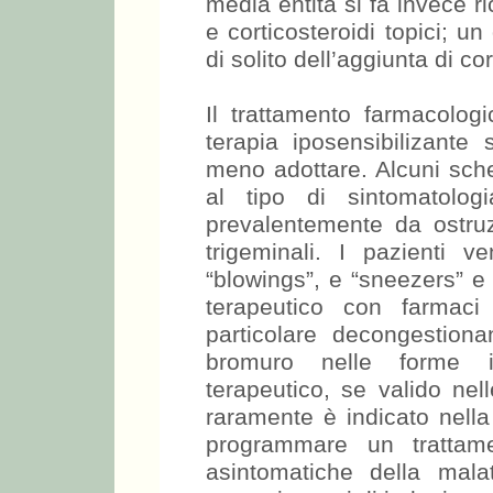
media entità si fa invece ri
e corticosteroidi topici; u
di solito dell’aggiunta di co
Il trattamento farmacolog
terapia iposensibilizante 
meno adottare. Alcuni sche
al tipo di sintomatolog
prevalentemente da ostru
trigeminali. I pazienti ve
“blowings”, e “sneezers” e 
terapeutico con farmaci 
particolare decongestionan
bromuro nelle forme ip
terapeutico, se valido nel
raramente è indicato nella r
programmare un trattamen
asintomatiche della mala