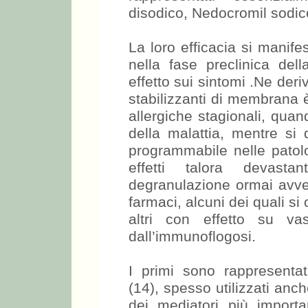
disodico, Nedocromil sodico
La loro efficacia si manife
nella fase preclinica del
effetto sui sintomi .Ne der
stabilizzanti di membrana 
allergiche stagionali, qua
della malattia, mentre si 
programmabile nelle patolo
effetti talora devasta
degranulazione ormai avve
farmaci, alcuni dei quali s
altri con effetto su vas
dall’immunoflogosi.
I primi sono rappresentat
(14), spesso utilizzati anc
dei mediatori più importan