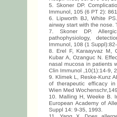
5. Skoner DP. Complication
Immunol, 105 (6 PT 2): 861
6. Lipworth BJ, White PS. 
airway start with the nose.
7. Skoner DP. Allergic 
pathophysiology, detect
Immunol, 108 (1 Suppl):82-
8. Erel F, Karaayvaz M, 
Kubar A, Ozanguc N. Effec
nasal mucosa in patients wit
Clin Immunol ,10(1):14-9, 
9. Klimek L, Reske-Kunz AB
of therapeutic efficacy in
Wien Med Wochenschr,149(
10. Malling H, Weeke B. I
European Academy of Aller
Suppl 14: 9-35, 1993.
11. Yang X. Does allerg