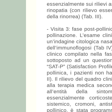
essenzialmente sui rilievi a
rinopatia (con rilievo ess
della rinorrea) (Tab. III).
- Visita 3: fase post-pollin
pollinazione. L’esame clin
un’indagine citologica nasal
dell’immunoflogosi (Tab IV)
clinico compilato nella fa
sottoposto ad un questiona
“SAT-P” (Satisfaction Profi
pollinica, i pazienti non 
II). Il rilievo del quadro cl
alla terapia medica sec
all’entità della sinto
essenzialmente corticos
sistemico, cromoni, antis
pollinico, è stata progra