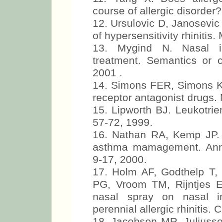
course of allergic disorder
12. Ursulovic D, Janosevi
of hypersensitivity rhinitis
13. Mygind N. Nasal in
treatment. Semantics or cl
2001 .
14. Simons FER, Simons K
receptor antagonist drugs.
15. Lipworth BJ. Leukotrie
57-72, 1999.
16. Nathan RA, Kemp JP. E
asthma mamagement. Ann 
9-17, 2000.
17. Holm AF, Godthelp T,
PG, Vroom TM, Rijntjes E.
nasal spray on nasal in
perennial allergic rhinitis.
18. Jacobson MR, Juliuss