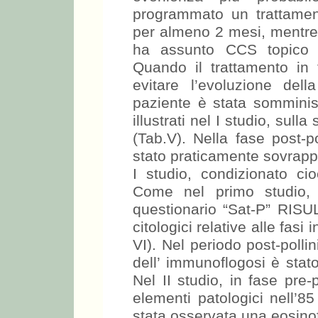
programmato un trattame
per almeno 2 mesi, mentre i
ha assunto CCS topico e
Quando il trattamento in 
evitare l’evoluzione del
paziente è stata somminis
illustrati nel I studio, sulla
(Tab.V). Nella fase post-p
stato praticamente sovrappo
I studio, condizionato cio
Come nel primo studio, i
questionario “Sat-P” RISULT
citologici relative alle fasi 
VI). Nel periodo post-pollin
dell’ immunoflogosi è stat
Nel II studio, in fase pre-
elementi patologici nell’8
stata osservata una eosinofi