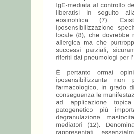
IgE-mediata al controllo deg
liberatisi in seguito a
eosinofilica (7). Es
iposensibilizzazione speci
locale (8), che dovrebbe r
allergica ma che purtro
successi parziali, sicur
riferiti dai pneumologi per l
É pertanto ormai opini
iposensibilizzante non
farmacologico, in grado di
conseguenza le manifestazio
ad applicazione topic
patogenetico più import
degranulazione mastocit
mediatori (12). Denomin
rappresentati essenzia