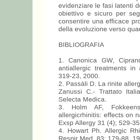
evidenziare le fasi latenti d
obiettivo e sicuro per seg
consentire una efficace pro
della evoluzione verso quadr
BIBLIOGRAFIA
1. Canonica GW, Ciprand
antiallergic treatments in 
319-23, 2000.
2. Passàli D. La rinite aller
Zanussi C.- Trattato Itali
Selecta Medica.
3. Holm AF, Fokkeens 
allergicrhinitis: effects o
Exsp Allergy 31 (4); 529-35
4. Howart Ph. Allergic Rhi
Respir Med, 83: 179-88, 19