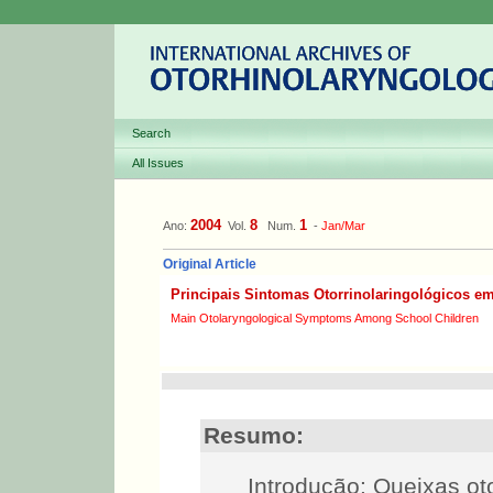
Search
All Issues
2004
8
1
Ano:
Vol.
Num.
-
Jan/Mar
Original Article
Principais Sintomas Otorrinolaringológicos e
Main Otolaryngological Symptoms Among School Children
Resumo:
Introdução: Queixas ot