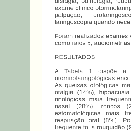
disfagia, odinofagia; rouq
exame clínico otorrinolari
palpação, orofaringos
laringoscopia quando nece
Foram realizados exames
como raios x, audiometrias
RESULTADOS
A Tabela 1 dispõe a f
otorrinolaringológicas enc
As queixas otológicas mai
otalgia (14%), hipoacus
rinológicas mais freqüen
nasal (28%), roncos (
estomatológicas mais fr
respiração oral (8%). Po
freqüente foi a rouquidão (