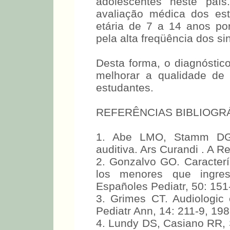
adolescentes neste pa
avaliação médica dos es
etária de 7 a 14 anos por 
pela alta freqüência dos s
Desta forma, o diagnósti
melhorar a qualidade de 
estudantes.
REFERÊNCIAS BIBLIOGR
1. Abe LMO, Stamm DG 
auditiva. Ars Curandi . A R
2. Gonzalvo GO. Caracterí
los menores que ingre
Españoles Pediatr, 50: 151
3. Grimes CT. Audiologic 
Pediatr Ann, 14: 211-9, 198
4. Lundy DS, Casiano RR, 