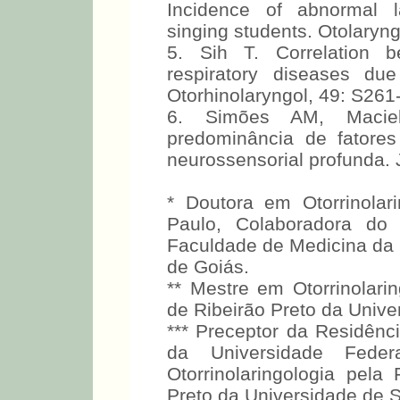
Incidence of abnormal l
singing students. Otolaryn
5. Sih T. Correlation b
respiratory diseases due
Otorhinolaryngol, 49: S261
6. Simões AM, Maciel-
predominância de fatores
neurossensorial profunda. J
* Doutora em Otorrinolar
Paulo, Colaboradora do 
Faculdade de Medicina da 
de Goiás.
** Mestre em Otorrinolari
de Ribeirão Preto da Unive
*** Preceptor da Residên
da Universidade Fed
Otorrinolaringologia pel
Preto da Universidade de 