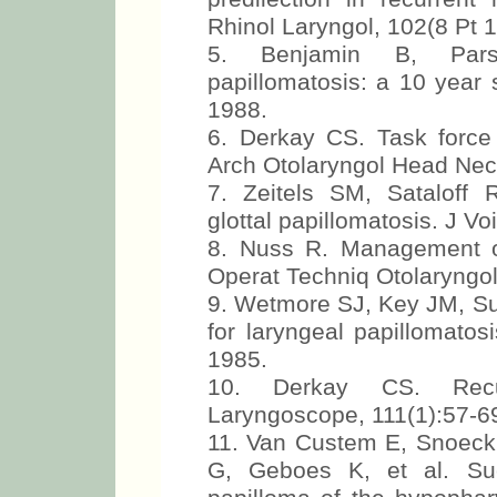
Rhinol Laryngol, 102(8 Pt 
5. Benjamin B, Parso
papillomatosis: a 10 year 
1988.
6. Derkay CS. Task force 
Arch Otolaryngol Head Nec
7. Zeitels SM, Sataloff 
glottal papillomatosis. J Vo
8. Nuss R. Management of 
Operat Techniq Otolaryngo
9. Wetmore SJ, Key JM, Sue
for laryngeal papillomatos
1985.
10. Derkay CS. Recurr
Laryngoscope, 111(1):57-6
11. Van Custem E, Snoeck
G, Geboes K, et al. Su