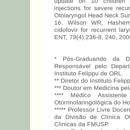
update on 10 children tr
injections for severe recu
Otolaryngol Head Neck Sur
16. Wilson WR, Hashemi
cidofovir for recurrent lar
ENT, 79(4):236-8, 240, 200
* Pós-Graduando da 
Responsável pelo Depar
Instituto Felippu de ORL.
** Diretor do Instituto Feli
*** Doutor em Medicina pe
**** Médico Assistent
Otorrinolaringológica do H
***** Professor Livre Doc
da Divisão de Clínica Ot
Clínicas da FMUSP.