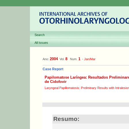
Search
All Issues
2004
8
1
Ano:
Vol.
Num.
-
Jan/Mar
Case Report
Papilomatose Laríngea: Resultados Preliminare
de Cidofovir
Laryngeal Papillomatosis: Preliminary Results with Intralesion
Resumo: