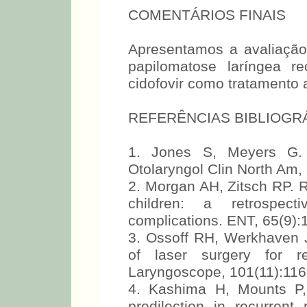
COMENTÁRIOS FINAIS
Apresentamos a avaliação
papilomatose laríngea r
cidofovir como tratamento a
REFERÊNCIAS BIBLIOGR
1. Jones S, Meyers G. 
Otolaryngol Clin North Am,
2. Morgan AH, Zitsch RP. R
children: a retrospe
complications. ENT, 65(9):
3. Ossoff RH, Werkhaven J
of laser surgery for rec
Laryngoscope, 101(11):116
4. Kashima H, Mounts P,
predilection in recurrent 