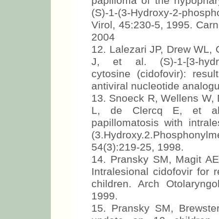
papilloma of the hypophar
(S)-1-(3-Hydroxy-2-phosp
Virol, 45:230-5, 1995. Carn
2004
12. Lalezari JP, Drew WL, 
J, et al. (S)-1-[3-hydr
cytosine (cidofovir): resu
antiviral nucleotide analog
13. Snoeck R, Wellens W,
L, de Clercq E, et al
papillomatosis with intrale
(3.Hydroxy.2.Phosphonylme
54(3):219-25, 1998.
14. Pransky SM, Magit A
Intralesional cidofovir for 
children. Arch Otolaryng
1999.
15. Pransky SM, Brewster