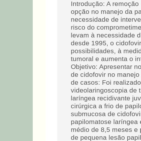
Introdução: A remoção c
opção no manejo da pa
necessidade de interve
risco do comprometime
levam à necessidade d
desde 1995, o cidofovir
possibilidades, à medi
tumoral e aumenta o int
Objetivo: Apresentar n
de cidofovir no manejo
de casos: Foi realizad
videolaringoscopia de 
laríngea recidivante ju
cirúrgica a frio de pap
submucosa de cidofovir
papilomatose laríngea
médio de 8,5 meses e p
de pequena lesão papi