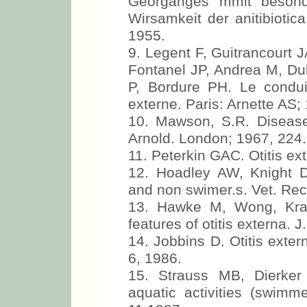
Georganges mmit besonde
Wirsamkeit der anitibiotic
1955.
9. Legent F, Guitrancourt 
Fontanel JP, Andrea M, Du
P, Bordure PH. Le condui
externe. Paris: Arnette AS;
10. Mawson, S.R. Disease
Arnold. London; 1967, 224.
11. Peterkin GAC. Otitis ex
12. Hoadley AW, Knight D
and non swimer.s. Vet. Rec
13. Hawke M, Wong, Kradj
features of otitis externa. 
14. Jobbins D. Otitis exter
6, 1986.
15. Strauss MB, Dierker 
aquatic activities (swimme