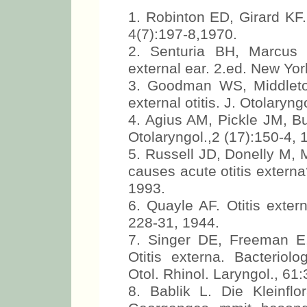
1. Robinton ED, Girard KF.
4(7):197-8,1970.
2. Senturia BH, Marcus
external ear. 2.ed. New Yor
3. Goodman WS, Middlet
external otitis. J. Otolaryn
4. Agius AM, Pickle JM, Bur
Otolaryngol.,2 (17):150-4, 
5. Russell JD, Donelly M,
causes acute otitis externa
1993.
6. Quayle AF. Otitis exter
228-31, 1944.
7. Singer DE, Freeman E,
Otitis externa. Bacteriol
Otol. Rhinol. Laryngol., 61
8. Bablik L. Die Kleinf