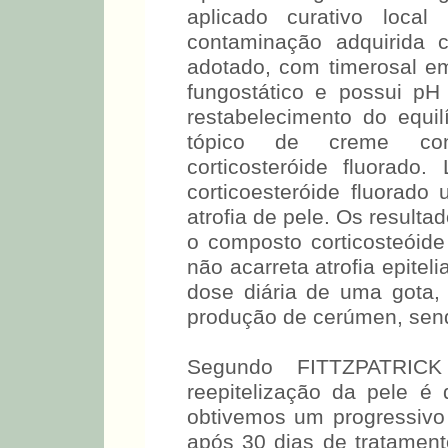
aplicado curativo local
contaminação adquirida
adotado, com timerosal em
fungostático e possui p
restabelecimento do equi
tópico de creme cont
corticosteróide fluorad
corticoesteróide fluorado
atrofia de pele. Os result
o composto corticosteóide
não acarreta atrofia epitel
dose diária de uma gota,
produção de cerúmen, sendo 
Segundo FITTZPATRIC
reepitelização da pele 
obtivemos um progressiv
após 30 dias de tratament