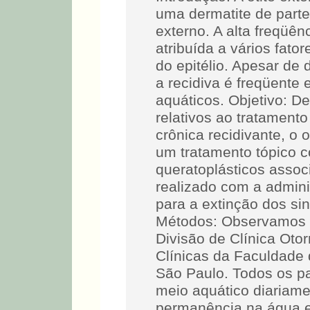
uma dermatite de parte
externo. A alta freqüên
atribuída a vários fator
do epitélio. Apesar de
a recidiva é freqüente 
aquáticos. Objetivo: D
relativos ao tratamento
crônica recidivante, o o
um tratamento tópico 
queratoplásticos assoc
realizado com a admini
para a extinção dos si
Métodos: Observamos 2
Divisão de Clínica Otor
Clínicas da Faculdade
São Paulo. Todos os p
meio aquático diariam
permanência na água 