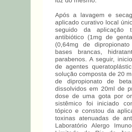
luz do mesmo.
Após a lavagem e secage
aplicado curativo local ún
seguido da aplicação 
antibiótico (1mg de genta
(0,64mg de dipropionat
bases brancas, hidratan
parabenos. A seguir, inic
de agentes queratoplásti
solução composta de 20 mg
de dipropionato de betam
dissolvidos em 20ml de pr
dose de uma gota por or
sistêmico foi iniciado 
tópico e constou da apli
toxinas atenuadas de ant
Laboratório Alergo Imun