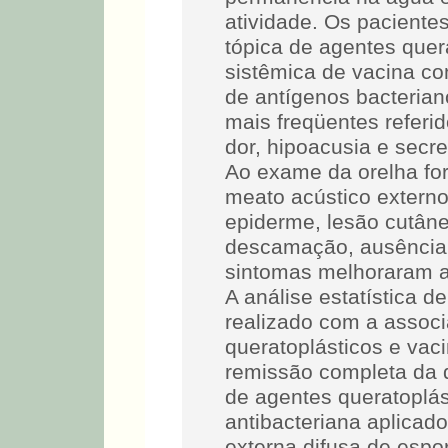
atividade. Os paciente
tópica de agentes quer
sistêmica de vacina co
de antígenos bacterian
mais freqüentes referid
dor, hipoacusia e secr
Ao exame da orelha fo
meato acústico extern
epiderme, lesão cutân
descamação, ausência
sintomas melhoraram a 
A análise estatística 
realizado com a assoc
queratoplásticos e vac
remissão completa da 
de agentes queratoplás
antibacteriana aplicad
externa difusa de espo