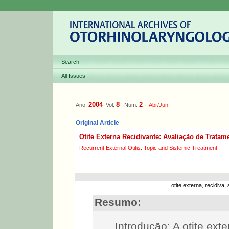
Search
All Issues
2004
8
2
Ano:
Vol.
Num.
-
Abr/Jun
Original Article
Otite Externa Recidivante: Avaliação de Trata
Recurrent External Otitis: Topic and Sistemic Treatment
otite externa, recidiva
Resumo:
Introdução: A otite ext