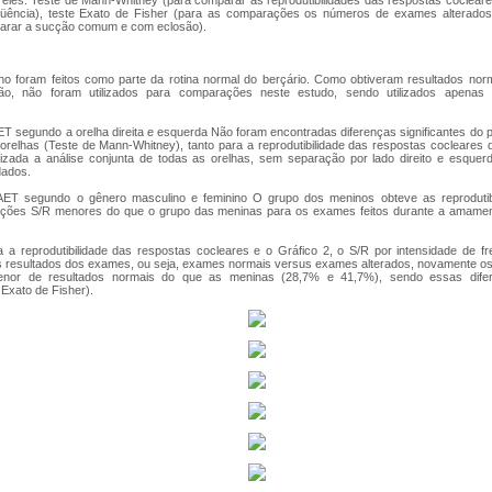
les: Teste de Mann-Whitney (para comparar as reprodutibilidades das respostas coclear
eqüência), teste Exato de Fisher (para as comparações os números de exames alterados
parar a sucção comum e com eclosão).
foram feitos como parte da rotina normal do berçário. Como obtiveram resultados norm
usão, não foram utilizados para comparações neste estudo, sendo utilizados apena
T segundo a orelha direita e esquerda Não foram encontradas diferenças significantes do po
 orelhas (Teste de Mann-Whitney), tanto para a reprodutibilidade das respostas cocleares 
alizada a análise conjunta de todas as orelhas, sem separação por lado direito e esquerdo
dados.
AET segundo o gênero masculino e feminino O grupo dos meninos obteve as reprodutib
lações S/R menores do que o grupo das meninas para os exames feitos durante a amame
 a reprodutibilidade das respostas cocleares e o Gráfico 2, o S/R por intensidade de f
os resultados dos exames, ou seja, exames normais versus exames alterados, novamente 
nor de resultados normais do que as meninas (28,7% e 41,7%), sendo essas difere
 Exato de Fisher).