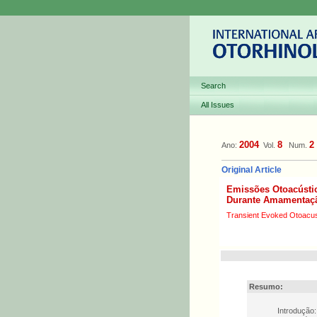
Search
All Issues
2004
8
2
Ano:
Vol.
Num.
Original Article
Emissões Otoacústi
Durante Amamentaç
Transient Evoked Otoacus
Resumo:
Introdução