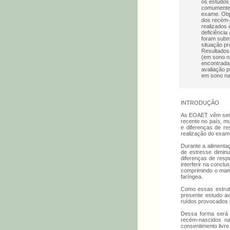
os estudos
comumente u
exame. Obj
dos recém-
realizados 
deficiência
foram subm
situação p
Resultados
(em sono na
encontrada
avaliação 
em sono nat
INTRODUÇÃO
As EOAET vêm sendo
recente no país, mu
e diferenças de re
realização do exame
Durante a alimenta
de estresse diminu
diferenças de resp
interferir na concl
comprimindo o mamil
faríngea.
Como essas estrut
presente estudo av
ruídos provocados 
Dessa forma será p
recém-nascidos n
consentimento livre