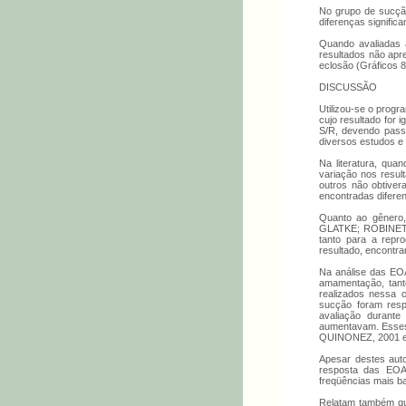
No grupo de sucção
diferenças signifi
Quando avaliadas a
resultados não apr
eclosão (Gráficos 8
DISCUSSÃO
Utilizou-se o prog
cujo resultado for 
S/R, devendo passa
diversos estudos 
Na literatura, qua
variação nos resul
outros não obtive
encontradas diferen
Quanto ao gênero,
GLATKE; ROBINETTE
tanto para a repr
resultado, encontra
Na análise das EO
amamentação, tanto
realizados nessa 
sucção foram resp
avaliação durant
aumentavam. Esse
QUINONEZ, 2001 e
Apesar destes aut
resposta das EOAE
freqüências mais ba
Relatam também qu