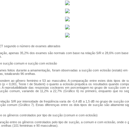
AET segundo o número de exames alterados
ção, apenas 35,2% dos exames são normais com base na relação S/R e 28,6% com base na
s.
re sucção comum e sucção com eclosão
mes feitos durante a amamentação, foram observadas a sucção com eclosão (estalo) em 4
s, totalizando 96 orelhas.
ondem ao gênero feminino e 53 ao masculino. A comparação entre estes dois tipos de s
nte (p < 0,001, Teste t de Student) o quanto a eclosão prejudica os resultados quando co
o. A reprodutibilidade das respostas cocleares em porcentagem no grupo de sucção com 
ucção comum, variando de 11,2% a 22,7% (Gráfico 6) no primeiro, enquanto que no se
 relação S/R por intensidade de freqüência varia de -0,4 dB a 1,5 dB no grupo de sucção c
ção comum (Gráfico 7). Estas diferenças entre os dois tipos de sucção são altamente sig
e os gêneros controlados por tipo de sucção (comum e com eclosão)
paração entre os gêneros controlados pelo tipo de sucção, a comum e com eclosão, onde 
 orelhas (101 femininas e 90 masculinas).