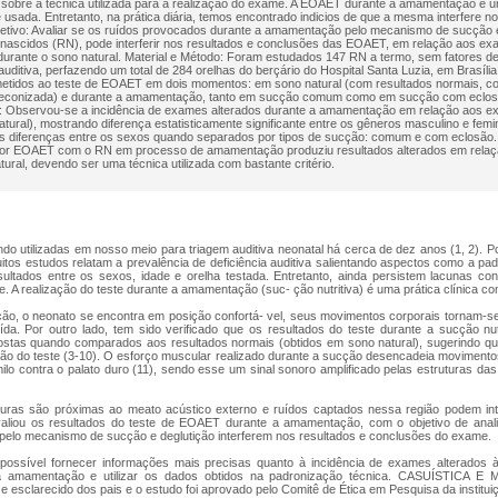
 sobre a técnica utilizada para a realização do exame. A EOAET durante a amamentação é u
sada. Entretanto, na prática diária, temos encontrado indicios de que a mesma interfere n
etivo: Avaliar se os ruídos provocados durante a amamentação pelo mecanismo de sucção e
nascidos (RN), pode interferir nos resultados e conclusões das EOAET, em relação aos e
durante o sono natural. Material e Método: Foram estudados 147 RN a termo, sem fatores de
 auditiva, perfazendo um total de 284 orelhas do berçário do Hospital Santa Luzia, em Brasíl
etidos ao teste de EOAET em dois momentos: em sono natural (com resultados normais, c
reconizada) e durante a amamentação, tanto em sucção comum como em sucção com eclos
: Observou-se a incidência de exames alterados durante a amamentação em relação aos 
tural), mostrando diferença estatisticamente significante entre os gêneros masculino e femi
s diferenças entre os sexos quando separados por tipos de sucção: comum e com eclosão.
por EOAET com o RN em processo de amamentação produziu resultados alterados em relaç
ural, devendo ser uma técnica utilizada com bastante critério.
 utilizadas em nosso meio para triagem auditiva neonatal há cerca de dez anos (1, 2). Por
itos estudos relatam a prevalência de deficiência auditiva salientando aspectos como a p
sultados entre os sexos, idade e orelha testada. Entretanto, ainda persistem lacunas co
. A realização do teste durante a amamentação (suc- ção nutritiva) é uma prática clínica c
ção, o neonato se encontra em posição confortá- vel, seus movimentos corporais tornam-se
ída. Por outro lado, tem sido verificado que os resultados do teste durante a sucção nu
ostas quando comparados aos resultados normais (obtidos em sono natural), sugerindo 
usão do teste (3-10). O esforço muscular realizado durante a sucção desencadeia movimentos 
o contra o palato duro (11), sendo esse um sinal sonoro amplificado pelas estruturas das
uras são próximas ao meato acústico externo e ruídos captados nessa região podem int
aliou os resultados do teste de EOAET durante a amamentação, com o objetivo de anali
pelo mecanismo de sucção e deglutição interferem nos resultados e conclusões do exame.
ossível fornecer informações mais precisas quanto à incidência de exames alterados à 
a amamentação e utilizar os dados obtidos na padronização técnica. CASUÍSTICA E
 e esclarecido dos pais e o estudo foi aprovado pelo Comitê de Ética em Pesquisa da institu