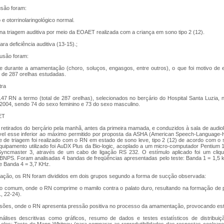
lusão foram:
 e otorrinolaringológico normal.
na triagem auditiva por meio da EOAET realizada com a criança em sono tipo 2 (12).
ara deficiência auditiva (13-15).;
lusão foram:
se durante a amamentação (choro, soluços, engasgos, entre outros), o que foi motivo de 
l de 287 orelhas estudadas.
tra
147 RN a termo (total de 287 orelhas), selecionados no berçário do Hospital Santa Luzia,
 2004, sendo 74 do sexo feminino e 73 do sexo masculino.
ET
etirados do berçário pela manhã, antes da primeira mamada, e conduzidos à sala de audiol
vel esse inferior ao máximo permitido por proposta da ASHA (American Speech-Language-
 de triagem foi realizado com o RN em estado de sono leve, tipo 2 (12) de acordo com 
quipamento utilizado foi AuDX Plus da Bio-logic, acoplado a um micro-computador Pentium 1
Syncmaster 3, através de um cabo de ligação RS 232. O estímulo aplicado foi um cliq
dBNPS. Foram analisadas 4 bandas de freqüências apresentadas pelo teste: Banda 1 = 1,5 
e Banda 4 = 3,7 KHz.
ção, os RN foram divididos em dois grupos segundo a forma de sucção observada:
o comum, onde o RN comprime o mamilo contra o palato duro, resultando na formação de 
, 22-24).
sões, onde o RN apresenta pressão positiva no processo da amamentação, provocando est
nálises descritivas como gráficos, resumo de dados e testes estatísticos de distribui