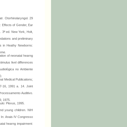
r. Otorhinolaryngol. 29
 Effects of Gender, Ear
. 3ª ed. New York, Holt,
ndations and preliminary
ons in Heathy Newborns:
ieme.
tion of neonatal hearng
imulus livel differences
udiológica no Ambiente
0.
al Medical Publications;
-16, 1991 a. 14. Joint
Processamento Auditivo.
9, 1975.
ulo: Plexus, 1995.
 and young children. NIH
 In: Anais IV Congresso
atal hearng impairment: