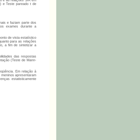
es e as relações S/R em
) e Teste pareado t de
ais e faziam parte dos
s os exames durante a
nto de vista estatístico
quanto para as relações
, a fim de sintetizar a
ilidades das respostas
ntação (Teste de Mann-
reqüência. Em relação à
os meninos apresentaram
nças estatisticamente