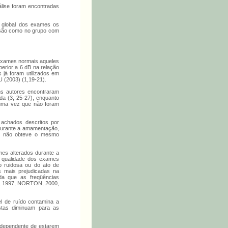
álise foram encontradas
do global dos exames os
osão como no grupo com
exames normais aqueles
perior a 6 dB na relação
já foram utilizados em
(2003) (1,19-21).
ns autores encontraram
da (3, 25-27), enquanto
uma vez que não foram
achados descritos por
durante a amamentação,
00) não obteve o mesmo
es alterados durante a
a qualidade dos exames
o ruidosa ou do ato de
 mais prejudicadas na
da que as freqüências
, 1997, NORTON, 2000,
l de ruído contamina a
ostas diminuam para as
ndependente de estarem