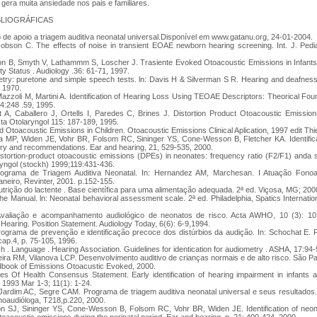
 gera muita ansiedade nos pais e familiares.
BLIOGRÁFICAS
de apoio a triagem auditiva neonatal universal.Disponível em www.gatanu.org, 24-01-2004.
obson C. The effects of noise in transient EOAE newborn hearing screening. Int. J. Pediat
on B, Smyth V, Lathammm S, Loscher J. Trasiente Evoked Otoacoustic Emissions in Infants:
ty Status . Audiology .36: 61-71, 1997.
try: puretone and simple speech tests. ln: Davis H & Silverman S R. Hearing and deafness
 1970.
azzoli M, Martini A. Identification of Hearing Loss Using TEOAE Descriptors: Theorical Fou
34:248 .59, 1995.
 A, Caballero J, Ortells I, Paredes C, Brines J. Distortion Product Otoacoustic Emissi
ta Otolaryngol 115: 187-189, 1995.
 Otoacoustic Emissions in Children. Otoacoustic Emissions Clinical Aplication, 1997 edit Th
a MP, Widen JE, Vohr BR, Folsom RC, Sininger YS, Cone-Wesson B, Fletcher KA. Identifica
y and recommendations. Ear and hearing, 21, 529-535, 2000.
tortion-product otoacoustic emissions (DPEs) in neonates: frequency ratio (F2/F1) anda st
ryngol (stockh) 1999;119:431-436.
rograma de Triagem Auditiva Neonatal. In: Hernandez AM, Marchesan. I Atuação Fonoa
aneiro, Revinter, 2001. p.152-155.
trição do lactente . Base científica para uma alimentação adequada. 2ª ed. Viçosa, MG; 200
he Manual. ln: Neonatal behavioral assessment scale. 2ª ed. Philadelphia, Spatics Internation
valiação e acompanhamento audiológico de neonatos de risco. Acta AWHO, 10 (3): 107
Hearing. Position Statement. Audiology Today, 6(6): 6-9,1994.
ograma de prevenção e identificação precoce dos distúrbios da audição. In: Schochat E. 
cap.4, p. 75-105, 1996.
 . Language . Hearing Association. Guidelines for identication for audiometry . ASHA, 17:94-
ira RM, Vilanova LCP. Desenvolvimento auditivo de crianças normais e de alto risco. São Pa
ndbook of Emissions Otoacustic Evoked, 2000.
utes Of Health Consensus Statement. Early identification of hearing impairment in infants
1993 Mar 1-3; 11(1): 1-24.
ardim AC, Segre CAM. Programa de triagem auditiva neonatal universal e seus resultados.
noaudióloga, T218,p.220, 2000.
n SJ, Sininger YS, Cone-Wesson B, Folsom RC, Vohr BR, Widen JE. Identification of neon