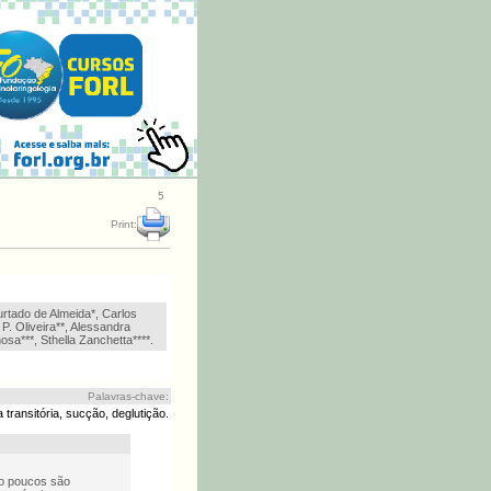
5
Print:
rtado de Almeida*, Carlos
P. Oliveira**, Alessandra
a***, Sthella Zanchetta****.
Palavras-chave:
ransitória, sucção, deglutição.
to poucos são