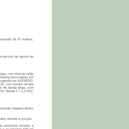
exclusão de 07 orelhas,
 no período de agosto de
ogia, com nível de ruído
Hearing Association) em
o sugerido por AZEVEDO,
33, com monitor de tela
ue de banda larga, com
kHz; Banda 2 = 2,2 KHz;
pressão negativa dentro
alos durante a sucção.
ção amostrais durante a