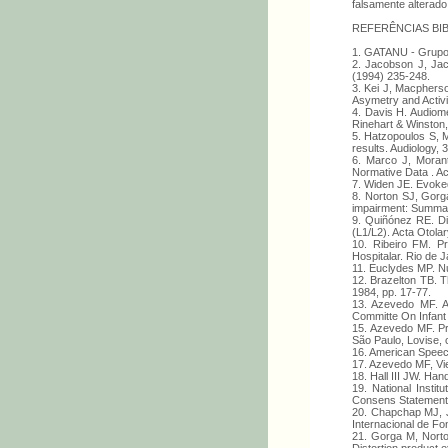
falsamente alterado
REFERÊNCIAS BI
1. GATANU - Grupo 
2. Jacobson J, Jac
(1994) 235-248.
3. Kei J, Macphers
Asymetry and Activi
4. Davis H. Audiome
Rinehart & Winston,
5. Hatzopoulos S, M
results. Audiology, 
6. Marco J, Morant
Normative Data . Ac
7. Widen JE. Evoked
8. Norton SJ, Gorg
impairment: Summar
9. Quiñónez RE. Dis
(L1/L2). Acta Otola
10. Ribeiro FM. P
Hospitalar. Rio de J
11. Euclydes MP. Nu
12. Brazelton TB. T
1984, pp. 17-77.
13. Azevedo MF. A
Committe On Infant 
15. Azevedo MF. Pr
São Paulo, Lovise, 
16. American Speech
17. Azevedo MF, Vie
18. Hall III JW. Ha
19. National Instit
Consens Statement 
20. Chapchap MJ, J
Internacional de Fo
21. Gorga M, Norto