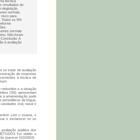
ma técnica
os resultados do
 deglutição
xames normais
 risco para
ia. Todos os RN
onforme
ões.
exames normais
nino. Não foram
 Conclusão: A
ão à avaliação
 se tratar de avaliação
adronização de respostas
ncernentes à técnica de
omum.
 reduzidos e a situação
tritiva (SN) apresentam
que a amamentação pode
peristálticos da língua,
 cavidades oral, nasal e
erferir com o exame, o
sar e esclarecer se os
avaliação auditiva dos
 MÉTODOS Foi obtido o
ição (parecer 010/2003).