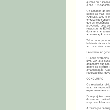
quietos ou ruidosos
e das EOA espontân
Os achados do noss
sendo as mais pre
HAMLET, 1990 e TAK
cricofaringe conce
que as freqüências
provocado pela su
respostas às EOAET
durante a amament
amamentação com
Tal achado pode se
habituais da sucçã
sexos feminino e m
Entretanto, no gên
Quando avaliamos e
uma vez que avalia
demonstra que não 
dentre os critério
amamentação. Caso
resultado final, dev
CONCLUSÃO
Os resultados obti
tanto na reprodut
especialmente nos 
Esse prejuízo torn
devem ser realiza
respostas falsament
A realização da tri