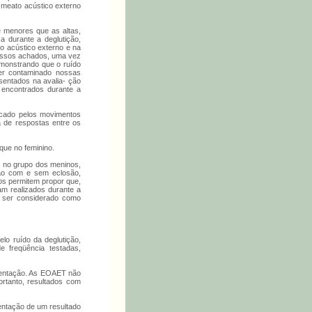
o meato acústico externo
e menores que as altas,
 durante a deglutição,
 acústico externo e na
nossos achados, uma vez
emonstrando que o ruído
er contaminado nossas
sentados na avalia- ção
 encontrados durante a
vocado pelos movimentos
a de respostas entre os
que no feminino.
 no grupo dos meninos,
ção com e sem eclosão,
os permitem propor que,
am realizados durante a
e ser considerado como
o ruído da deglutição,
e freqüência testadas,
mentação. As EOAET não
rtanto, resultados com
sentação de um resultado