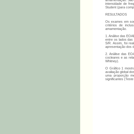
amamentação. São e
intensidade de fr
Student (para com
RESULTADOS
Os exames em sono 
critérios de incl
amamentação.
1. Análise das EOAE
entre os lados das
S/R. Assim, foi re
apresentação dos 
2. Análise das EO
cocleares e as re
Whitney).
O Gráfico 1 mostra
avaliação global d
uma proporção me
significantes (Teste