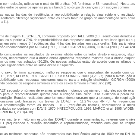
 com eclosão, utilizou-se o total de 96 orelhas (43 femininas e 53 masculinas). Nesta an
cantes entre os gêneros apenas para a banda 1 no grupo de crianças com sucção comum.
s outras bandas de freqüência, a reprodutibilidade, a relação sinal ruído e o resulta
esentaram diferença significante entre os sexos tanto no grupo de amamentação sem ecl
 a 11).
rama de triagem TE SCREEN, conforme proposto por HALL, 2000 (18), sendo considerados 
igual ou superior a 70% de reprodutibilidade das respostas cocleares e resultado igual ou su
r em pelo menos 3 freqüências das 4 bandas testadas em cada orelha. Tais parâmetros 
e são recomendados por NCHAM (1995), CHAPCHAP et al (2000), GORGA (2000) e GATANU 
ndo comparados os resultados de exames obtido entre os lados direito e esquerdo, algu
tados, descrevendo que a orelha direita apresenta respostas maiores que a orelha esquer
ram os mesmos achados (20,28). Os nossos achados estão de acordo com os últimos, 
ças significantes entre os lados direito e esquerdo.
 o sexo feminino apresentou melhores respostas que o masculino, de acordo com os 
, 1997, KEI et al, 1997, BASETO, 1998 e SOARES, 2000 (3,25-27), para a avalia- ção 
odutibilidade das respostas cocleares quanto para a relação sinal/ruído. GORGA (20
ndo padrões de resposta similares entre os sexos feminino e masculino (28).
AET segundo o número de exames alterados, notamos um número muito elevado de exam
 para a reprodutibilidade quanto para a relação sinal ruído. Isso evidencia a perda n
condição. Estudos realizados anteriormente demonstraram que a presença de respiraçã
onsáveis pelo fracasso nos testes de EOAET em 11,27% dos RN (3). As freqüências
e a amamentação foram as bandas 1 e 2 (freqüências baixas), decrescendo à medi
s dados concordam com DAVIS, 1970, HATZOPOULOS, 1995, MARCO et al, 1995, WIDEN
 RIBEIRO, 2001(4-10).
ores não terem feito um estudo das EOAET durante a amamentação, referem que o níve
T prejudicando a relação sinal/ruído e reprodutibilidade, fazendo com que as resp
ixas.
e as melhores respostas são encontradas nas freqüências acima de 1500 Hz no RN, i