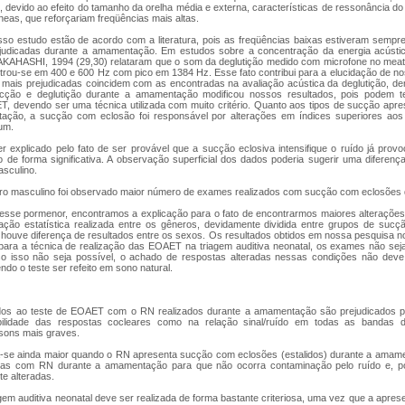
, devido ao efeito do tamanho da orelha média e externa, características de ressonância d
eas, que reforçariam freqüências mais altas.
o estudo estão de acordo com a literatura, pois as freqüências baixas estiveram sempr
judicadas durante a amamentação. Em estudos sobre a concentração da energia acústica
AHASHI, 1994 (29,30) relataram que o som da deglutição medido com microfone no meato
ntrou-se em 400 e 600 Hz com pico em 1384 Hz. Esse fato contribui para a elucidação de 
 mais prejudicadas coincidem com as encontradas na avaliação acústica da deglutição, d
cção e deglutição durante a amamentação modificou nossos resultados, pois podem t
, devendo ser uma técnica utilizada com muito critério. Quanto aos tipos de sucção apre
ação, a sucção com eclosão foi responsável por alterações em índices superiores aos
um.
r explicado pelo fato de ser provável que a sucção eclosiva intensifique o ruído já pro
o de forma significativa. A observação superficial dos dados poderia sugerir uma diferenç
asculino.
ero masculino foi observado maior número de exames realizados com sucção com eclosões 
sse pormenor, encontramos a explicação para o fato de encontrarmos maiores alterações
ção estatística realizada entre os gêneros, devidamente dividida entre grupos de suc
houve diferença de resultados entre os sexos. Os resultados obtidos em nossa pesquisa n
s para a técnica de realização das EOAET na triagem auditiva neonatal, os exames não sej
 isso não seja possível, o achado de respostas alteradas nessas condições não dev
endo o teste ser refeito em sono natural.
dos ao teste de EOAET com o RN realizados durante a amamentação são prejudicados pel
ibilidade das respostas cocleares como na relação sinal/ruído em todas as bandas d
sons mais graves.
a-se ainda maior quando o RN apresenta sucção com eclosões (estalidos) durante a ama
das com RN durante a amamentação para que não ocorra contaminação pelo ruído e, po
e alteradas.
agem auditiva neonatal deve ser realizada de forma bastante criteriosa, uma vez que a apre