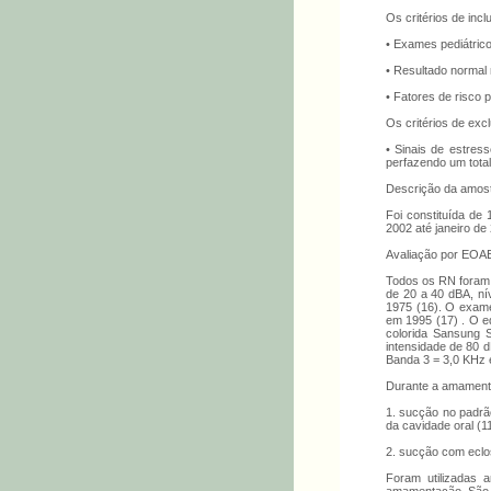
Os critérios de inc
• Exames pediátrico
• Resultado normal 
• Fatores de risco p
Os critérios de exc
• Sinais de estres
perfazendo um tota
Descrição da amos
Foi constituída de 
2002 até janeiro de
Avaliação por EOA
Todos os RN foram r
de 20 a 40 dBA, ní
1975 (16). O exame
em 1995 (17) . O e
colorida Sansung 
intensidade de 80 
Banda 3 = 3,0 KHz 
Durante a amamenta
1. sucção no padrã
da cavidade oral (11
2. sucção com eclo
Foram utilizadas a