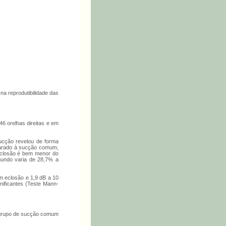
 reprodutibilidade das
6 orelhas direitas e em
ucção revelou de forma
mparado à sucção comum,
eclosão é bem menor do
gundo varia de 28,7% a
om eclosão e 1,9 dB a 10
nificantes (Teste Mann-
o grupo de sucção comum