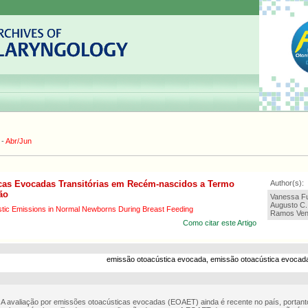
-
Abr/Jun
cas Evocadas Transitórias em Recém-nascidos a Termo
Author(s):
ão
Vanessa Fu
Augusto C. 
tic Emissions in Normal Newborns During Breast Feeding
Ramos Venos
Como citar este Artigo
emissão otoacústica evocada, emissão otoacústica evocada t
: A avaliação por emissões otoacústicas evocadas (EOAET) ainda é recente no país, portan