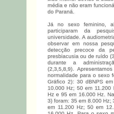
que a média nas altas fre
sido melhor devido à class
média e não eram funcionár
do Paraná.
Já no sexo feminino, al
participaram da pesqu
universidade. A audiometri
observar em nossa pesqu
detecção precoce da p
presbiacusia ou de ruído (
durante a administraç
(2,3,5,8,9). Apresentamos
normalidade para o sexo fe
Gráfico 2): 30 dBNPS em
10.000 Hz; 50 em 11.200
Hz e 95 em 16.000 Hz. Na 
3) foram: 35 em 8.000 Hz