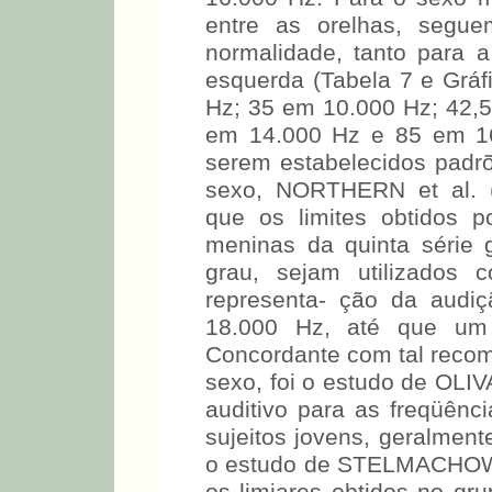
45 em 11.200 Hz; 50 em 
16.000 Hz. Para o sexo 
entre as orelhas, segue
normalidade, tanto para a
esquerda (Tabela 7 e Gráf
Hz; 35 em 10.000 Hz; 42,
em 14.000 Hz e 85 em 16
serem estabelecidos padrõ
sexo, NORTHERN et al. (
que os limites obtidos
meninas da quinta série 
grau, sejam utilizados 
representa- ção da audi
18.000 Hz, até que um 
Concordante com tal reco
sexo, foi o estudo de OLIVA
auditivo para as freqüên