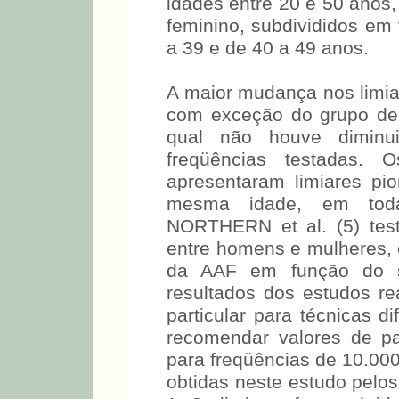
idades entre 20 e 50 anos
feminino, subdivididos em 
a 39 e de 40 a 49 anos.
A maior mudança nos limia
com exceção do grupo de
qual não houve diminui
freqüências testadas. 
apresentaram limiares p
mesma idade, em todas
NORTHERN et al. (5) tes
entre homens e mulheres, c
da AAF em função do s
resultados dos estudos re
particular para técnicas d
recomendar valores de p
para freqüências de 10.000
obtidas neste estudo pelo