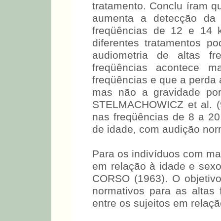
tratamento. Conclu íram qu
aumenta a detecção da o
freqüências de 12 e 14 
diferentes tratamentos p
audiometria de altas fr
freqüências acontece 
freqüências e que a per
padrão, mas não a grav
ototóxicos. STELMACHOWICZ
auditivos nas freqüências
60 anos de idade, com a
otológicos.
Para os indivíduos com mai
em relação à idade e sexo
CORSO (1963). O objetivo 
normativos para as altas f
entre os sujeitos em relaçã