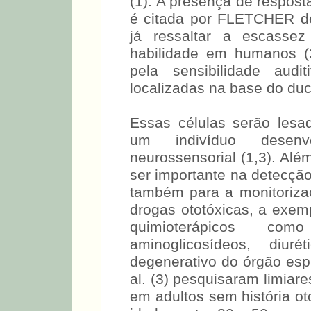
(1). A presença de respost
é citada por FLETCHER d
já ressaltar a escasse
habilidade em humanos (2
pela sensibilidade audi
localizadas na base do duc
Essas células serão lesad
um indivíduo desenv
neurossensorial (1,3). Alé
ser importante na detecção
também para a monitoriz
drogas ototóxicas, a exem
quimioterápicos como
aminoglicosídeos, diur
degenerativo do órgão esp
al. (3) pesquisaram limiar
em adultos sem história ot