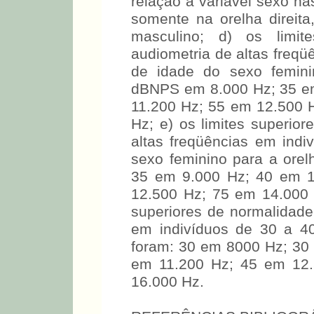
somente na freqüência de 1
apresentou pior resultado
relação à variável sexo na
somente na orelha direit
masculino; d) os limit
audiometria de altas freqü
de idade do sexo femini
dBNPS em 8.000 Hz; 35 e
11.200 Hz; 55 em 12.500 
Hz; e) os limites superio
altas freqüências em ind
sexo feminino para a ore
35 em 9.000 Hz; 40 em 1
12.500 Hz; 75 em 14.000 
superiores de normalidade
em indivíduos de 30 a 4
foram: 30 em 8000 Hz; 30
em 11.200 Hz; 45 em 12