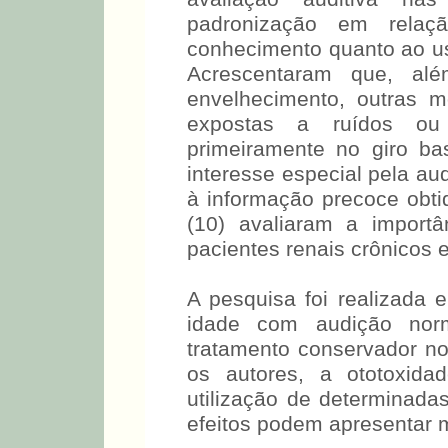
freqüências são: falta
avaliação auditiva nas
padronização em relaç
conhecimento quanto ao uso
Acrescentaram que, além
envelhecimento, outras m
expostas a ruídos ou 
primeiramente no giro bas
interesse especial pela au
à informação precoce obt
(10) avaliaram a import
pacientes renais crônicos 
A pesquisa foi realizada 
idade com audição norm
tratamento conservador n
os autores, a ototoxida