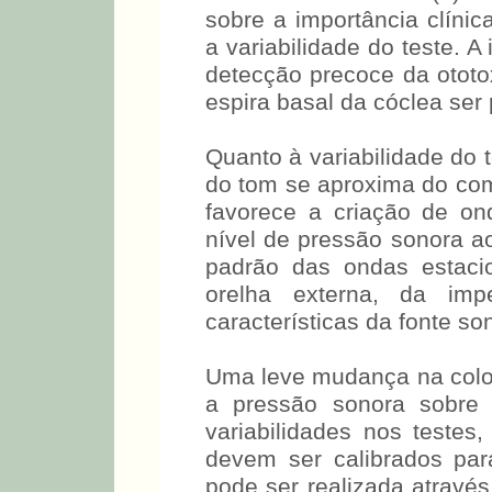
17 - 69.43; 18 - 82.64;
ZEIGELBOIM et al. (1) re
sobre a importância clínic
a variabilidade do teste. A
detecção precoce da ototo
espira basal da cóclea ser
Quanto à variabilidade do
do tom se aproxima do com
favorece a criação de on
nível de pressão sonora a
padrão das ondas estaci
orelha externa, da im
características da fonte so
Uma leve mudança na colo
a pressão sonora sobre
variabilidades nos testes