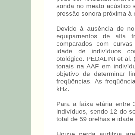
devem ser calibrados par
pode ser realizada atravé
sonda no meato acústico 
pressão sonora próxima à
Devido à ausência de nor
equipamentos de alta f
comparados com curvas 
idade de indivíduos c
otológico. PEDALINI et al.
tonais na AAF em indiví
objetivo de determinar l
freqüências. As freqüênci
kHz.
Para a faixa etária entr
indivíduos, sendo 12 do s
total de 59 orelhas e idad