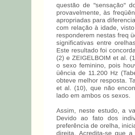
relatou em sua pesquisa
estímulo sonoro das fre
questão de "sensação" do
provavelmente, às freqüê
apropriadas para diferencia
com relação à idade, vist
responderem nestas freq ü
significativas entre orelh
Este resultado foi concord
(2) e ZEIGELBOIM et al. (
o sexo feminino, pois houv
üência de 11.200 Hz (Tab
obteve melhor resposta. T
et al. (10), que não enco
lado em ambos os sexos.
Assim, neste estudo, a va
Devido ao fato dos indi