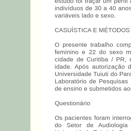
para a AAF e à importâ
precoce e monitoramento 
estudo foi traçar um perfi
indivíduos de 30 a 40 ano
variáveis lado e sexo.
CASUÍSTICA E MÉTODOS
O presente trabalho com
feminino e 22 do sexo ma
cidade de Curitiba / PR,
idade. Após autorização
Universidade Tuiuti do Par
Laboratório de Pesquisas 
de ensino e submetidos ao
Questionário