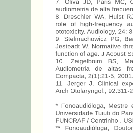
6. Osterhammel D. High fre
Scand Audiol, 9:249-56, 19
7. Oliva JD, Paris MC, G
audiometria de alta frecue
8. Dreschler WA, Hulst 
role of high-frequency a
ototoxicity. Audiology, 24: 
9. Stelmachowicz PG, Be
Jesteadt W. Normative thre
function of age. J Acoust 
10. Zeigelboim BS, Ma
Audiometria de altas fr
Compacta, 2(1):21-5, 2001
11. Jerger J. Clinical ex
Arch Otolaryngol., 92:311-
* Fonoaudióloga, Mestre
Universidade Tuiuti do Par