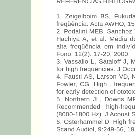
16.000 Hz.
REFERÊNCIAS BIBLIOGR
1. Zeigelboim BS, Fukuda
freqüência. Acta AWHO, 15(
2. Pedalini MEB, Sanchez T
Hachiya A, et al. Média d
alta freqüência em indiv
Fono, 12(2): 17-20, 2000.
3. Vassallo L, Sataloff J,
for high frequencies. J Oc
4. Fausti AS, Larson VD, N
Fowler, CG. High . frequen
for early detection of ototo
5. Northern JL, Downs MP
Recommended high-freque
(8000-1800 Hz). J Acoust 