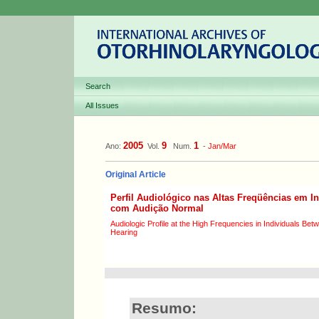
Search
All Issues
2005
9
1
Ano:
Vol.
Num.
-
Jan/Mar
Original Article
Perfil Audiológico nas Altas Freqüências em I
com Audição Normal
Audiologic Profile at the High Frequencies in Individuals Be
Hearing
Resumo: