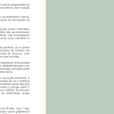
a frontal acompanhada de
consciência, bom estado
er acometimento central.
teração da percepção de
nção renal e eletrólitos
também não apresentavam
Ainda sob investigação
ral de seios maxilares e
da paciente, já no quinto
episódios de vômitos. Ao
alizado de mucosa, com
ia eram normais.
omográficas foi levantada
a antibioticoterapia com
submetida etmoidectomia
ndoscópica.
de secreção purulenta. A
rcepção de cor e melhora
ersistindo ainda discreta
rante a cirurgia. Após 2
seca (MOE). No terceiro
 da motricidade ocular
te há 30 dias. Nos 7 dias
opia e ptose palpebral à