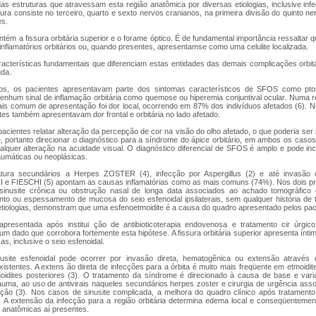
s estruturas que atravessam esta região anatômica por diversas etiologias, inclusive infe
ura consiste no terceiro, quarto e sexto nervos cranianos, na primeira divisão do quinto n
es.
ontém a fissura orbitária superior e o forame óptico. É de fundamental importância ressaltar
inflamatórios orbitários ou, quando presentes, apresentamse como uma celulite localizada.
acterísticas fundamentais que diferenciam estas entidades das demais complicações orb
uda.
os, os pacientes apresentavam parte dos sintomas característicos de SFOS como ptos
 nenhum sinal de inflamação orbitária como quemose ou hiperemia conjuntival ocular. Numa 
s comum de apresentação foi dor local, ocorrendo em 87% dos indivíduos afetados (6). N
tes também apresentavam dor frontal e orbitária no lado afetado.
cientes relatar alteração da percepção de cor na visão do olho afetado, o que poderia ser
e, portanto direcionar o diagnóstico para a síndrome do ápice orbitário, em ambos os casos
lquer alteração na acuidade visual. O diagnóstico diferencial de SFOS é amplo e pode incl
raumáticas ou neoplásicas.
atura secundários a Herpes ZOSTER (4), infecção por Aspergillus (2) e até invasão o
ZI e FIESCHI (5) apontam as causas inflamatórias como as mais comuns (74%). Nos dois pr
sinusite crônica ou obstrução nasal de longa data associados ao achado tomográfico
nto ou espessamento de mucosa do seio esfenoidal ipsilaterais, sem qualquer história d
etiologias, demonstram que uma esfenoetmoidite é a causa do quadro apresentado pelos pac
apresentada após institui ção de antibioticoterapia endovenosa e tratamento cir úrgic
m dado que corrobora fortemente esta hipótese. A fissura orbitária superior apresenta ínt
s, inclusive o seio esfenoidal.
usite esfenoidal pode ocorrer por invasão direta, hematogênica ou extensão através
xistentes. A extens ão direta de infecções para a órbita é muito mais freqüente em etmoidi
moidites posteriores (3). O tratamento da síndrome é direcionado à causa de base e va
auma, ao uso de antivirais naqueles secundários herpes zoster e cirurgia de urgência asso
ção (3). Nos casos de sinusite complicada, a melhora do quadro clínico após tratamento
nte. A extensão da infecção para a região orbitária determina edema local e conseqüentem
 anatômicas aí presentes.