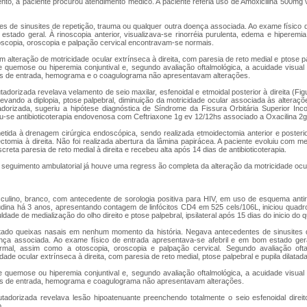
nto, a paciente procurou atendimento médico. A paciente referia uso de Amoxicilina 500mg
s de sinusites de repetição, trauma ou qualquer outra doença associada. Ao exame físico 
 estado geral. À rinoscopia anterior, visualizava-se rinorréia purulenta, edema e hiper
oscopia, oroscopia e palpação cervical encontravam-se normais.
alteração de motricidade ocular extrínseca à direita, com paresia de reto medial e ptose 
e quemose ou hiperemia conjuntival e, segundo avaliação oftalmológica, a acuidade visua
is de entrada, hemograma e o coagulograma não apresentavam alterações.
adorizada revelava velamento de seio maxilar, esfenoidal e etmoidal posterior à direita (Figu
evando a diplopia, ptose palpebral, diminuição da motricidade ocular associada às alteraç
dorizada, sugeriu a hipótese diagnóstica de Síndrome da Fissura Orbitária Superior Inc
iou-se antibioticoterapia endovenosa com Ceftriaxone 1g ev 12/12hs associado a Oxacilina 2g
etida à drenagem cirúrgica endoscópica, sendo realizada etmoidectomia anterior e posteri
dectomia à direita. Não foi realizada abertura da lâmina papirácea. A paciente evoluiu com me
screta paresia de reto medial à direita e recebeu alta após 14 dias de antibioticoterapia.
seguimento ambulatorial já houve uma regress ão completa da alteração da motricidade ocula
ulino, branco, com antecedente de sorologia positiva para HIV, em uso de esquema antire
dina há 3 anos, apresentando contagem de linfócitos CD4 em 525 cels/106L, iniciou quadro
ldade de medialização do olho direito e ptose palpebral, ipsilateral após 15 dias do inicio do 
ado queixas nasais em nenhum momento da história. Negava antecedentes de sinusites d
nça associada. Ao exame físico de entrada apresentava-se afebril e em bom estado geral
rmal, assim como a otoscopia, oroscopia e palpação cervical. Segundo avaliação ofta
dade ocular extrínseca à direita, com paresia de reto medial, ptose palpebral e pupila dilatad
e quemose ou hiperemia conjuntival e, segundo avaliação oftalmológica, a acuidade visua
is de entrada, hemograma e coagulograma não apresentavam alterações.
tadorizada revelava lesão hipoatenuante preenchendo totalmente o seio esfenoidal direit
.