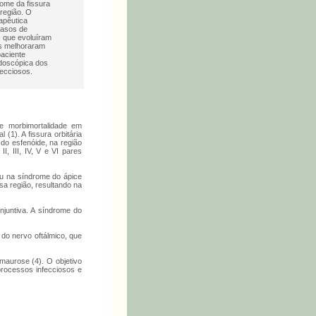
rome da fissura
região. O
apêutica
casos de
s que evoluíram
os melhoraram
paciente
ndoscópica dos
fecciosos.
de morbimortalidade em
(1). A fissura orbitária
do esfenóide, na região
I, III, IV, V e VI pares
 ou na síndrome do ápice
sa região, resultando na
onjuntiva. A síndrome do
 do nervo oftálmico, que
aurose (4). O objetivo
processos infecciosos e