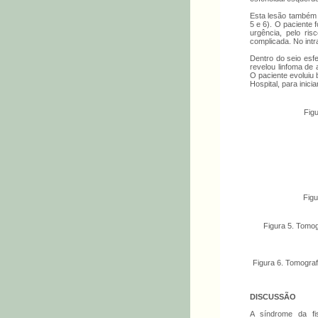
Esta lesão também e
5 e 6). O paciente 
urgência, pelo ris
complicada. No intr
Dentro do seio esfe
revelou linfoma de 
O paciente evoluiu
Hospital, para inic
Figu
Figu
Figura 5. Tomog
Figura 6. Tomograf
DISCUSSÃO
A síndrome da fi