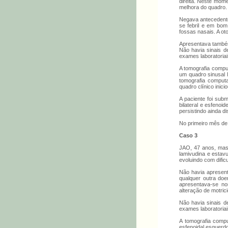
direita. Neste mome
melhora do quadro.
Negava antecedente
se febril e em bom
fossas nasais. A ot
Apresentava também 
Não havia sinais d
exames laboratoria
A tomografia comput
um quadro sinusal l
tomografia computa
quadro clínico inic
A paciente foi subm
bilateral e esfenoi
persistindo ainda di
No primeiro mês de 
Caso 3
JAO, 47 anos, masc
lamivudina e estavu
evoluindo com dificu
Não havia apresent
qualquer outra doe
apresentava-se no
alteração de motrici
Não havia sinais d
exames laboratoria
A tomografia compu
esfenoidal esquerdo