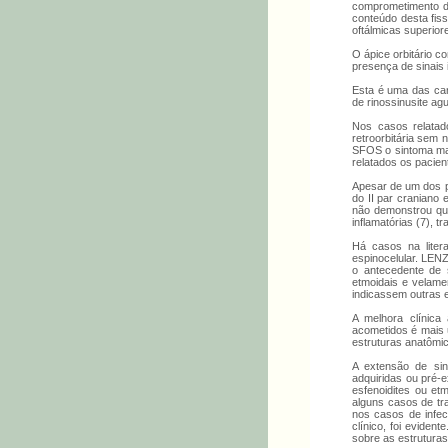
comprometimento da
conteúdo desta fiss
oftálmicas superior
O ápice orbitário c
presença de sinais 
Esta é uma das car
de rinossinusite ag
Nos casos relatad
retroorbitária sem
SFOS o sintoma mai
relatados os pacien
Apesar de um dos pa
do II par craniano 
não demonstrou qua
inflamatórias (7), t
Há casos na liter
espinocelular. LEN
o antecedente de 
etmoidais e velame
indicassem outras 
A melhora clínica 
acometidos é mais u
estruturas anatômica
A extensão de sin
adquiridas ou pré-e
esfenoidites ou et
alguns casos de tr
nos casos de infec
clínico, foi evide
sobre as estruturas