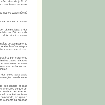
cções sinusais (4,5). O
ervo craniano e em veias
 que nestes casos não há
itárias comuns em casos
e, oftalmoplegia e dor
revisão de 130 casos de
os dois primeiros casos
 indício de acometimento
 avaliação oftalmológica
uir causas infecciosas,
rbitária por carcinoma
imeiros casos relatados
 de velamento de seios
e trauma ou achados que
ientes.
o dos seios paranasais
ima relação com diversas
 de deiscências ósseas
tes anteriores do que em
ria desde expectante em
ciado a antimicrobianos
 combinado, cirúrgico e
ente aumento da pressão