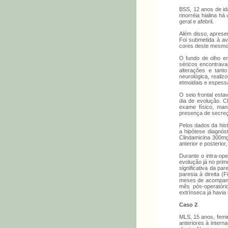
BSS, 12 anos de ida
rinorréia hialina 
geral e afebril.
Além disso, apresen
Foi submetida à av
cores deste mesmo 
O fundo de olho era
séricos encontrava
alterações e tanto
neurológica, realiz
etmoidais e espess
O seio frontal estav
dia de evolução. Cl
exame físico, man
presença de secreç
Pelos dados da hist
a hipótese diagnóst
Clindamicina 300mg
anterior e posterio
Durante o intra-ope
evolução já no prim
significativa da par
paresia à direita (
meses de acompanha
mês pós-operatóri
extrínseca já havia
Caso 2
MLS, 15 anos, femini
anteriores à intern