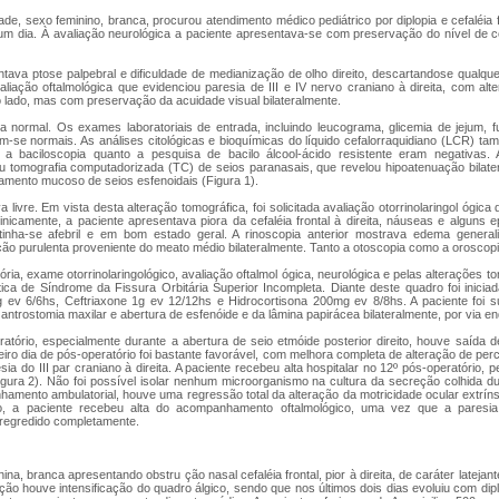
de, sexo feminino, branca, procurou atendimento médico pediátrico por diplopia e cefaléi
há um dia. À avaliação neurológica a paciente apresentava-se com preservação do nível de 
tava ptose palpebral e dificuldade de medianização de olho direito, descartandose qualqu
aliação oftalmológica que evidenciou paresia de III e IV nervo craniano à direita, com al
lado, mas com preservação da acuidade visual bilateralmente.
 normal. Os exames laboratoriais de entrada, incluindo leucograma, glicemia de jejum, fu
m-se normais. As análises citológicas e bioquímicas do líquido cefalorraquidiano (LCR) 
 a baciloscopia quanto a pesquisa de bacilo álcool-ácido resistente eram negativas. 
ou tomografia computadorizada (TC) de seios paranasais, que revelou hipoatenuação bilate
amento mucoso de seios esfenoidais (Figura 1).
a livre. Em vista desta alteração tomográfica, foi solicitada avaliação otorrinolaringol ógica 
inicamente, a paciente apresentava piora da cefaléia frontal à direita, náuseas e alguns 
tinha-se afebril e em bom estado geral. A rinoscopia anterior mostrava edema gener
ão purulenta proveniente do meato médio bilateralmente. Tanto a otoscopia como a oroscop
ória, exame otorrinolaringológico, avaliação oftalmol ógica, neurológica e pelas alterações t
ica de Síndrome da Fissura Orbitária Superior Incompleta. Diante deste quadro foi iniciad
 ev 6/6hs, Ceftriaxone 1g ev 12/12hs e Hidrocortisona 200mg ev 8/8hs. A paciente foi 
r, antrostomia maxilar e abertura de esfenóide e da lâmina papirácea bilateralmente, por via e
ratório, especialmente durante a abertura de seio etmóide posterior direito, houve saída 
eiro dia de pós-operatório foi bastante favorável, com melhora completa de alteração de pe
esia do III par craniano à direita. A paciente recebeu alta hospitalar no 12º pós-operatório, p
Figura 2). Não foi possível isolar nenhum microorganismo na cultura da secreção colhida du
mento ambulatorial, houve uma regressão total da alteração da motricidade ocular extrín
o, a paciente recebeu alta do acompanhamento oftalmológico, uma vez que a paresia
 regredido completamente.
na, branca apresentando obstru ção nasal cefaléia frontal, pior à direita, de caráter latejan
ação houve intensificação do quadro álgico, sendo que nos últimos dois dias evoluiu com dipl