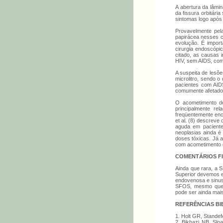
A abertura da lâmi
da fissura orbitári
sintomas logo após 
Provavelmente pela
papirácea nesses c
evolução. É import
cirurgia endoscópi
citado, as causas 
HIV, sem AIDS, com
A suspeita de lesõ
microlitro, sendo o
pacientes com AIDS
comumente afetado
O acometimento do 
principalmente re
freqüentemente enc
et al. (8) descreve
aguda em paciente
neoplasias ainda é
doses tóxicas. Já 
com acometimento d
COMENTÁRIOS FI
Ainda que rara, a 
Superior devemos e
endovenosa e sinus
SFOS, mesmo que e
pode ser ainda mais d
REFERÊNCIAS BI
1. Holt GR, Standef
2. Bikhazi NB, Slo