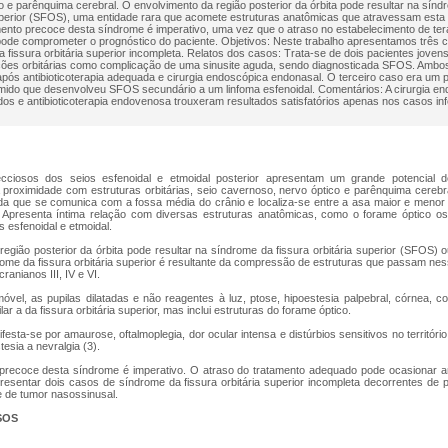
o e parênquima cerebral. O envolvimento da região posterior da órbita pode resultar na sínd
uperior (SFOS), uma entidade rara que acomete estruturas anatômicas que atravessam esta 
ento precoce desta síndrome é imperativo, uma vez que o atraso no estabelecimento de ter
ode comprometer o prognóstico do paciente. Objetivos: Neste trabalho apresentamos três 
 fissura orbitária superior incompleta. Relatos dos casos: Trata-se de dois pacientes joven
ções orbitárias como complicação de uma sinusite aguda, sendo diagnosticada SFOS. Amb
pós antibioticoterapia adequada e cirurgia endoscópica endonasal. O terceiro caso era um 
mido que desenvolveu SFOS secundário a um linfoma esfenoidal. Comentários: A cirurgia e
dos e antibioticoterapia endovenosa trouxeram resultados satisfatórios apenas nos casos in
cciosos dos seios esfenoidal e etmoidal posterior apresentam um grande potencial 
proximidade com estruturas orbitárias, seio cavernoso, nervo óptico e parênquima cerebral 
da que se comunica com a fossa média do crânio e localiza-se entre a asa maior e menor 
. Apresenta íntima relação com diversas estruturas anatômicas, como o forame óptico os I
s esfenoidal e etmoidal.
egião posterior da órbita pode resultar na síndrome da fissura orbitária superior (SFOS)
ndrome da fissura orbitária superior é resultante da compressão de estruturas que passam nes
ranianos III, IV e VI.
óvel, as pupilas dilatadas e não reagentes à luz, ptose, hipoestesia palpebral, córnea, c
ilar a da fissura orbitária superior, mas inclui estruturas do forame óptico.
esta-se por amaurose, oftalmoplegia, dor ocular intensa e distúrbios sensitivos no território
esia a nevralgia (3).
recoce desta síndrome é imperativo. O atraso do tratamento adequado pode ocasionar am
presentar dois casos de síndrome da fissura orbitária superior incompleta decorrentes de 
 de tumor nasossinusal.
SOS