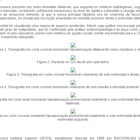
stava presente nos seios etmoidais bilaterais, que segundo os médicos radiologistas, sug
foi internado, recebendo ceftriaxone intravenoso na dose de 2g/dia e submetido a cirurgia 
co de amaurose iminente, já que a nossa principal hipótese era de síndrome da fissura
aoperatório, foi vizualizada secreção amarelada em etmóide posterior direito e esfenóide bila
nóide foi visualizado uma massa de aspecto amolecido, friável, cuja análise microscopia p
alto grau de malignidade, que foi confirmada pela análise anatomopatológica da peça como 
 bem no pós-operatório, porém sem melhora do quadro ocular, sendo encaminhado para a Cl
iar tratamento adequado.
ra 1. Tomografia em corte coronal mostrando hipoatenuação bilateral de seios maxilares e e
Figura 2. Paciente no 12o dia de pós-operatório.
Figura 3. Tomografia em corte coronal mostrando velamento de seio esfenoidal à direita.
ra 4. Tomografia em corte coronal mostrando velamento de seio maxilar e etmoidal posterior à
rafia em corte axial mostrando hipoatenuação preenchendo totalmente o seio esfenoidal direi
bilaterais.
ia em corte coronal revelando hipoatenuação preenchendo totalmente o seio esfenoidal direit
esfenoidal esquerdo.
ssura orbitária superior (SFOS), inicialmente descrita em 1896 por ROCHON-DU 