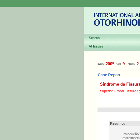
Search
All Issues
2005
9
2
Ano:
Vol.
Num.
Case Report
Síndrome da Fissura
Superior Orbital Fissure
Resumo:
Introdução:
morbimortal