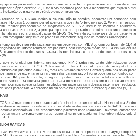
na papirácea parece eliminar, ao menos em parte, este componente mecânico que determin
a superior e ápice orbitário. (5) Este alívio mecânico pode ser o mecanismo que explica a m
a instituição do tratamento cirúrgico descompressivo.
 raridade da SFOS secundária a sinusite, não foi possível encontrar um consenso sobr
asos. No caso 1 optamos por tal abertura, o que não foi feito no caso 2. Porém, em ambos
ante realizar precocemente ao diagnóstico de SFOS e instituir de imediato a antibiotic
ca endonasal. No caso 3, a principal hipótese pré-operatória também foi de uma sinusite c
inflamatórias são a principal causa de SFOS (5). Além disso, tratava-se de um paciente a
 uma tomografia sugestiva de processo inflamatório segundo os médicos radiologistas.
es tumorais deve ser reforçada apenas em pacientes com AIDS ou com contagem de CD4 ab
 diagnóstico de linfoma realizado em pacientes com contagem média de CD4 em 140 células 
, o acometimento dos seios paranasais por linfomas é raro, sendo, nestes casos, os s
s(9).
seio esfenoidal por linfoma em pacientes HIV é raríssimo, tendo sido relatados pouco
lacionando-se com a SFOS. O linfoma de células B de alto grau de malignidade é o 
ontrado em pacientes com AIDS, tanto em Sistema Nervoso Central quanto nos seios par
 que, apesar de extremamente raro em seios paranasais, o linfoma pode ser confundido com
s com HIV, pois tem evolução aguda, quadro clínico e aspecto radiológico semelhante
 controvertido. Radioterapia pode ser usada com bons resultados em casos de acometime
a quimioterapia apresenta bons resultados em pacientes com doença sistêmica e resultados
e seios paranasais. A sobrevida média para esses pacientes é menor que um ano (9,10).
NAIS
SFOS está mais comumente relacionada às sinusites esfenoetmoidais. No manejo da Síndro
stabelecer algumas prioridades como: estabelecer diagnóstico precoce da SFOS; tratamento
ectomia endoscópica. Tais procedimentos permitem bons resultados. Devemos lembrar das
stas sejam extremamente raras, especialmente em pacientes imunodeprimidos, cujo dif
ifícil.
BLIOGRAFICAS
er JA, Brown WE Jr, Gates GA. Infectious diseases of the sphenoid sinus. Laryngoscope, 9
an SH. Superior fissure syndrome caused by indolent Aspergillus sphenoid sinusitis. Otol