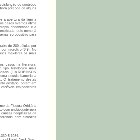
a disfunção do conteúdo
elhora precoce de alguns
e a abertura da lâmina
 os casos tivemos ótima
oterapia endovenosa e a
omplicada, pois como já
penas soropositivo para
aixo de 200 células por
por microlitro (8,9). No
eios maxilares os mais
s casos na literatura,
tipo histológico mais
anasais. (10) ROBINSON
 uma sinusite bacteriana
s. O tratamento destas
nto orbitário, porém em
 variáveis em pacientes
me da Fissura Orbitária
 com antibioticoterapia
 causas neoplásicas da
erencial com sinusites
4:330-5,1984.
aryngol Head Neck Surg,