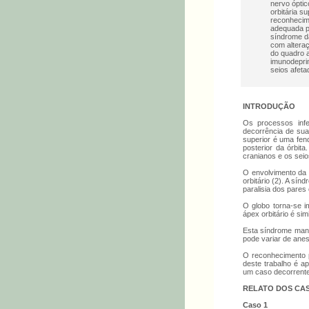
nervo óptic
orbitária s
reconhecim
adequada p
síndrome da
com altera
do quadro a
imunodepri
seios afeta
INTRODUÇÃO
Os processos infe
decorrência de sua 
superior é uma fen
posterior da órbita
cranianos e os seio
O envolvimento da r
orbitário (2). A sí
paralisia dos pares c
O globo torna-se im
ápex orbitário é sim
Esta síndrome manif
pode variar de anest
O reconhecimento p
deste trabalho é a
um caso decorrente
RELATO DOS CA
Caso 1