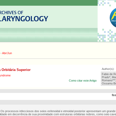
-
Abr/Jun
Author(s):
 Orbitária Superior
Fabio de Re
 Syndrome
Prado*, Mau
Romano***, 
Como citar este Artigo
Ossamu Bot
fis
 Os processos infecciosos dos seios esfenoidal e etmoidal posterior apresentam um grande 
idade em decorrência de sua proximidade com estruturas orbitárias nobres, como seio caver