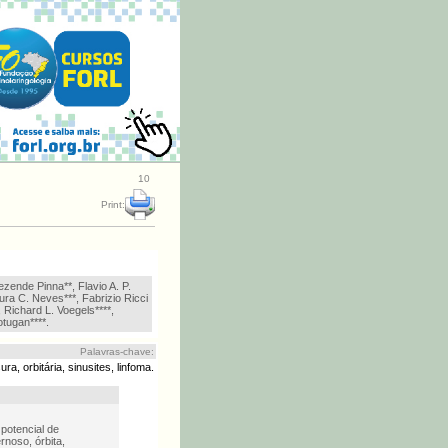
10
Print:
zende Pinna**, Flavio A. P.
ra C. Neves***, Fabrizio Ricci
Richard L. Voegels****,
ugan****.
Palavras-chave:
sura, orbitária, sinusites, linfoma.
potencial de
noso, órbita,