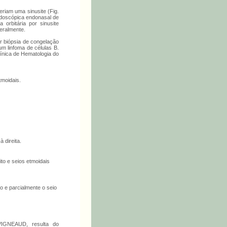
eriam uma sinusite (Fig.
endoscópica endonasal de
 orbitária por sinusite
teralmente.
or biópsia de congelação
um linfoma de células B.
ínica de Hematologia do
tmoidais.
 direita.
to e seios etmoidais
o e parcialmente o seio
VIGNEAUD, resulta do