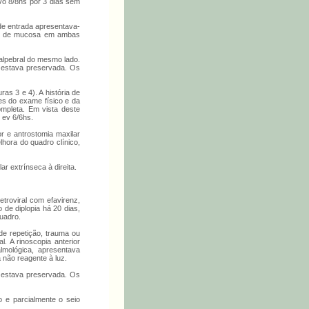
 vo 8/8hs por 3 dias sem
de entrada apresentava-
emia de mucosa em ambas
palpebral do mesmo lado.
l estava preservada. Os
ras 3 e 4). A história de
ões do exame físico e da
ompleta. Em vista deste
 ev 6/6hs.
or e antrostomia maxilar
lhora do quadro clínico,
r extrínseca à direita.
troviral com efavirenz,
 de diplopia há 20 dias,
quadro.
e repetição, trauma ou
. A rinoscopia anterior
lmológica, apresentava
a não reagente à luz.
l estava preservada. Os
o e parcialmente o seio