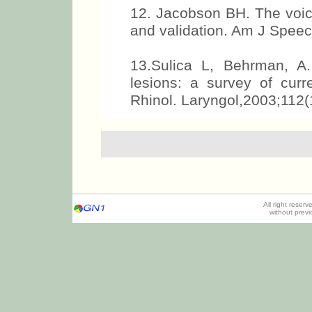
12. Jacobson BH. The voic
and validation. Am J Speec
13.Sulica L, Behrman, A
lesions: a survey of curr
Rhinol. Laryngol,2003;112(
All right reser
without prev