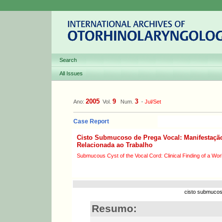
Search
All Issues
2005
9
3
Ano:
Vol.
Num.
-
Jul/Set
Case Report
Cisto Submucoso de Prega Vocal: Manifestação
Relacionada ao Trabalho
Submucous Cyst of the Vocal Cord: Clinical Finding of a Wo
cisto submucoso
Resumo: