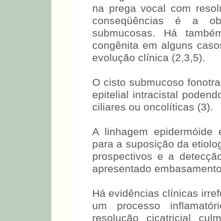
na prega vocal com resol
conseqüências é a ob
submucosas. Há também 
congênita em alguns casos
evolução clínica (2,3,5).
O cisto submucoso fonotr
epitelial intracistal podend
ciliares ou oncolíticas (3).
A linhagem epidermóide 
para a suposição da etiolo
prospectivos e a detecçã
apresentado embasamento f
Há evidências clínicas irr
um processo inflamató
resolução cicatricial c