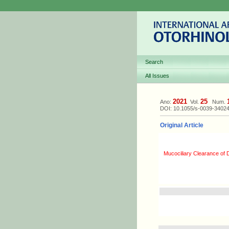
Search
All Issues
2021
25
Ano:
Vol.
Num.
DOI: 10.1055/s-0039-3402
Original Article
Mucociliary Clearance of D