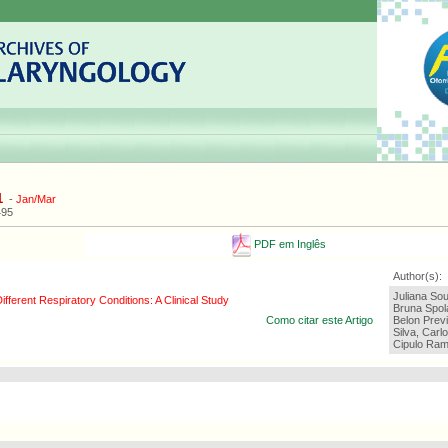
1
-
Jan/Mar
495
PDF em Inglês
Author(s):
Juliana So
ifferent Respiratory Conditions: A Clinical Study
Bruna Spola
Como citar este Artigo
Belon Prev
Silva, Carl
Cipulo Ra