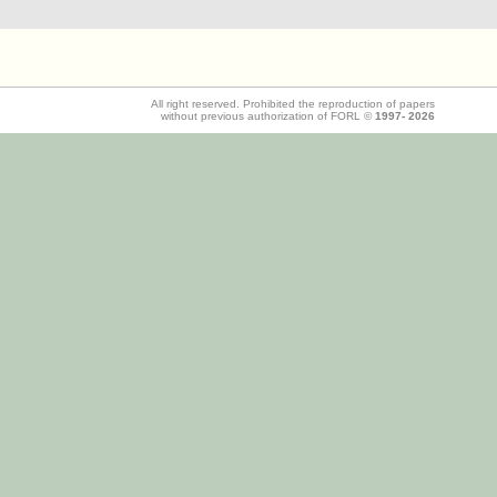
All right reserved. Prohibited the reproduction of papers
without previous authorization of FORL ©
1997-
2026