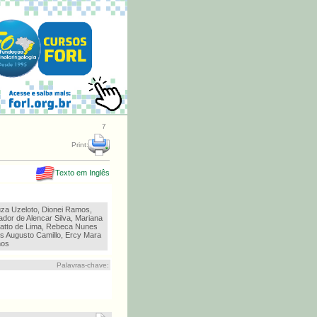
7
Print:
Texto em Inglês
uza Uzeloto, Dionei Ramos,
dor de Alencar Silva, Mariana
iatto de Lima, Rebeca Nunes
os Augusto Camillo, Ercy Mara
mos
Palavras-chave: