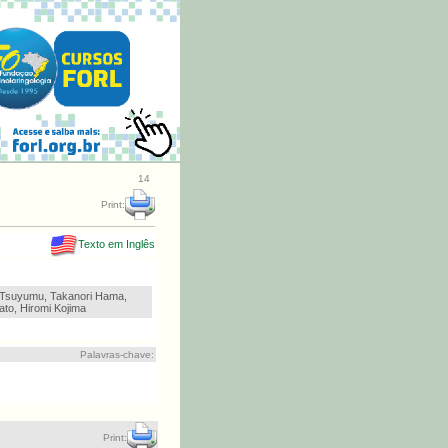
14
Print:
Texto em Inglês
 Tsuyumu, Takanori Hama,
ato, Hiromi Kojima
Palavras-chave:
Print: