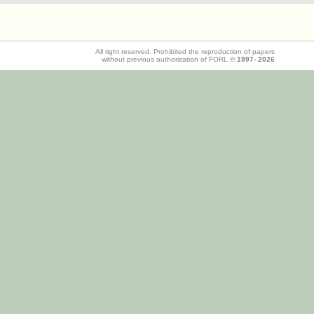
All right reserved. Prohibited the reproduction of papers
without previous authorization of FORL ©
1997-
2026