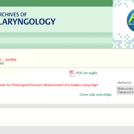
1
-
Jan/Mar
966
PDF em Inglês
Author(s):
ows for Pharyngeal Pressure Measurement of a Subject using High-
Matsusato
Takakuni K
Como citar este Artigo