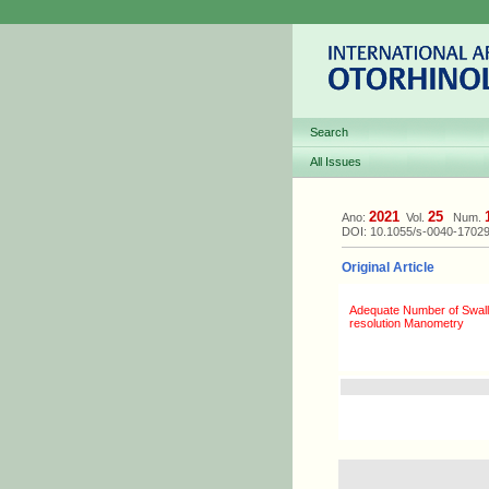
Search
All Issues
2021
25
Ano:
Vol.
Num.
DOI: 10.1055/s-0040-1702
Original Article
Adequate Number of Swall
resolution Manometry