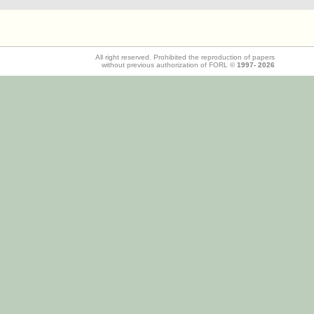
All right reserved. Prohibited the reproduction of papers
without previous authorization of FORL ©
1997-
2026