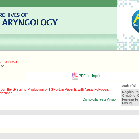
1
-
Jan/Mar
972
PDF em Inglês
Author(s):
 on the Systemic Production of TGFβ-1 in Patients with Nasal Polyposis
Rogério Pe
tolerance
Gregório, 
Como citar este Artigo
Ferreira P
Kosugi