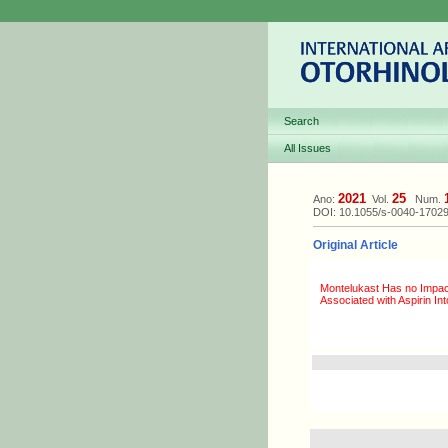
Search
All Issues
2021
25
Ano:
Vol.
Num.
DOI: 10.1055/s-0040-1702
Original Article
Montelukast Has no Impact
Associated with Aspirin In