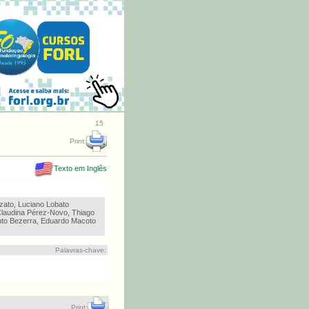
15
Print:
Texto em Inglês
zato, Luciano Lobato
Claudina Pérez-Novo, Thiago
into Bezerra, Eduardo Macoto
Palavras-chave:
Print: