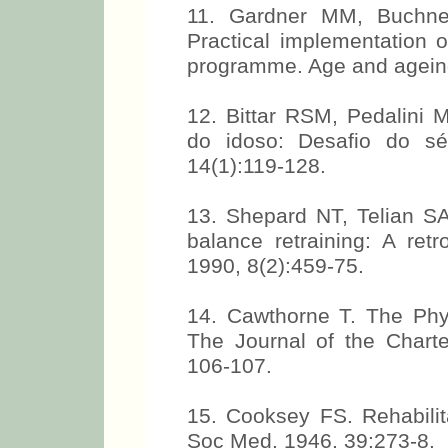
11. Gardner MM, Buchn
Practical implementation o
programme. Age and ageing
12. Bittar RSM, Pedalini 
do idoso: Desafio do sé
14(1):119-128.
13. Shepard NT, Telian S
balance retraining: A retr
1990, 8(2):459-75.
14. Cawthorne T. The Phys
The Journal of the Charte
106-107.
15. Cooksey FS. Rehabilita
Soc Med. 1946, 39:273-8.