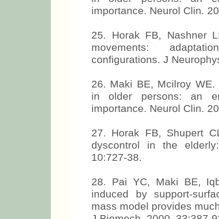
importance. Neurol Clin. 2
25. Horak FB, Nashner L
movements: adaptatio
configurations. J Neurophy
26. Maki BE, Mcilroy WE. 
in older persons: an em
importance. Neurol Clin. 2
27. Horak FB, Shupert C
dyscontrol in the elderl
10:727-38.
28. Pai YC, Maki BE, Iqba
induced by support-surfa
mass model provides much b
J Biomech. 2000, 33:387-9