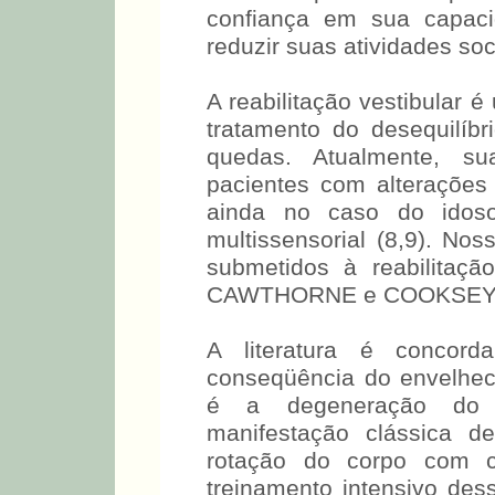
confiança em sua capaci
reduzir suas atividades soci
A reabilitação vestibular 
tratamento do desequilíb
quedas. Atualmente, s
pacientes com alterações 
ainda no caso do idos
multissensorial (8,9). No
submetidos à reabilitaçã
CAWTHORNE e COOKSEY apo
A literatura é concord
conseqüência do envelheci
é a degeneração do re
manifestação clássica d
rotação do corpo com 
treinamento intensivo dess