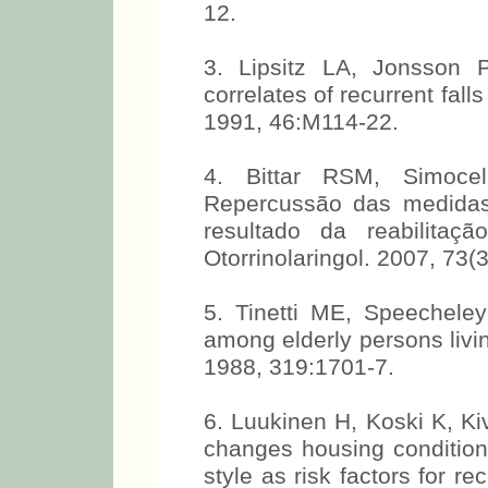
12.
3. Lipsitz LA, Jonsson 
correlates of recurrent falls
1991, 46:M114-22.
4. Bittar RSM, Simoce
Repercussão das medidas
resultado da reabilitaç
Otorrinolaringol. 2007, 73(
5. Tinetti ME, Speecheley 
among elderly persons livi
1988, 319:1701-7.
6. Luukinen H, Koski K, Kiv
changes housing conditions,
style as risk factors for r