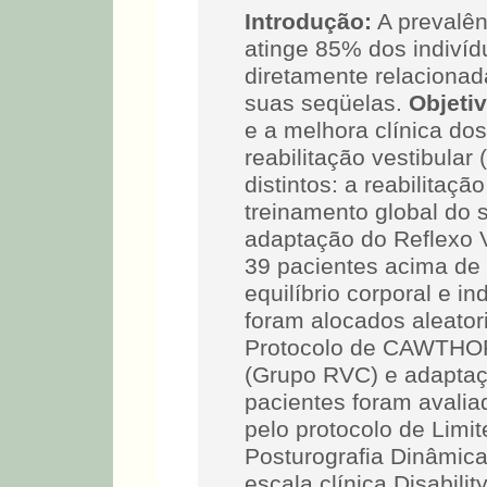
Introdução:
A prevalên
atinge 85% dos indiví
diretamente relacionad
suas seqüelas.
Objetiv
e a melhora clínica do
reabilitação vestibula
distintos: a reabilitaçã
treinamento global do s
adaptação do Reflexo 
39 pacientes acima de 
equilíbrio corporal e i
foram alocados aleato
Protocolo de CAWTHO
(Grupo RVC) e adapta
pacientes foram avalia
pelo protocolo de Limit
Posturografia Dinâmic
escala clínica Disabilit