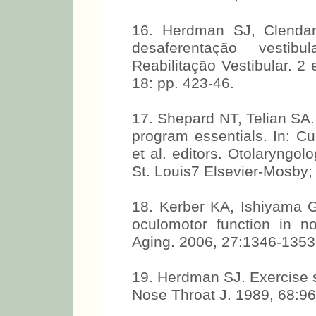
16. Herdman SJ, Clendan
desaferentação vestib
Reabilitação Vestibular. 2
18: pp. 423-46.
17. Shepard NT, Telian SA. 
program essentials. In: 
et al. editors. Otolaryngol
St. Louis7 Elsevier-Mosby;
18. Kerber KA, Ishiyama G
oculomotor function in n
Aging. 2006, 27:1346-1353
19. Herdman SJ. Exercise st
Nose Throat J. 1989, 68:96