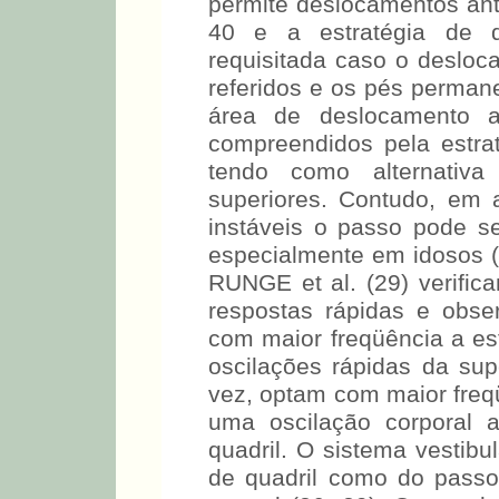
permite deslocamentos ante
40 e a estratégia de q
requisitada caso o desloc
referidos e os pés perman
área de deslocamento a
compreendidos pela estrat
tendo como alternativ
superiores. Contudo, em 
instáveis o passo pode ser
especialmente em idosos (2
RUNGE et al. (29) verific
respostas rápidas e obse
com maior freqüência a es
oscilações rápidas da sup
vez, optam com maior freqü
uma oscilação corporal a
quadril. O sistema vestibu
de quadril como do pass