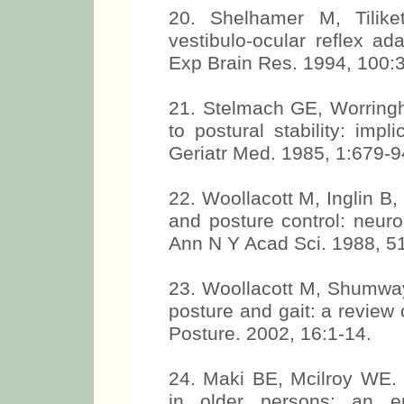
20. Shelhamer M, Tilike
vestibulo-ocular reflex ad
Exp Brain Res. 1994, 100:
21. Stelmach GE, Worringh
to postural stability: impli
Geriatr Med. 1985, 1:679-9
22. Woollacott M, Inglin B
and posture control: neuro
Ann N Y Acad Sci. 1988, 5
23. Woollacott M, Shumway-
posture and gait: a review
Posture. 2002, 16:1-14.
24. Maki BE, Mcilroy WE. 
in older persons: an em