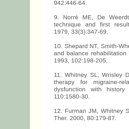
942:446-64.
9. Norré ME, De Weerdt W
technique and first resul
1979, 33(3):347-69.
10. Shepard NT, Smith-Whee
and balance rehabilitation
1993, 102:198-205.
11. Whitney SL, Wrisley
therapy for migraine-rel
dysfunction with histor
110:1580-30.
12. Furman JM, Whitney SL
Ther. 2000, 80:179-87.