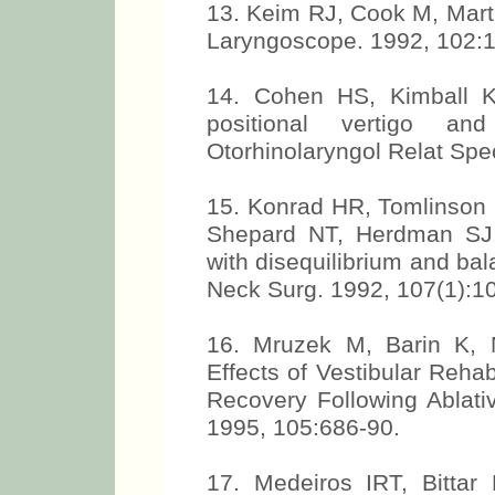
13. Keim RJ, Cook M, Marti
Laryngoscope. 1992, 102:1
14. Cohen HS, Kimball K
positional vertigo a
Otorhinolaryngol Relat Spec
15. Konrad HR, Tomlinson 
Shepard NT, Herdman SJ. 
with disequilibrium and ba
Neck Surg. 1992, 107(1):10
16. Mruzek M, Barin K, 
Effects of Vestibular Reha
Recovery Following Ablati
1995, 105:686-90.
17. Medeiros IRT, Bitta