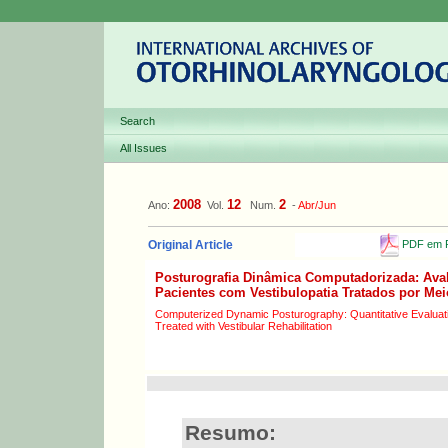
Search
All Issues
2008
12
2
Ano:
Vol.
Num.
-
Abr/Jun
PDF em P
Original Article
Posturografia Dinâmica Computadorizada: Aval
Pacientes com Vestibulopatia Tratados por Meio
Computerized Dynamic Posturography: Quantitative Evaluatio
Treated with Vestibular Rehabilitation
Resumo: