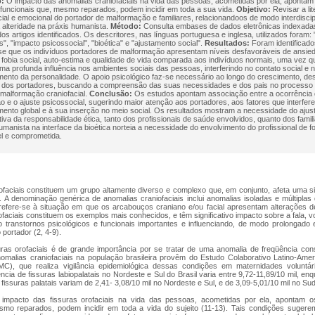
o:
O impacto das anomalias craniofaciais na vida das pessoas, acometidas por ela, apontam
 funcionais que, mesmo reparados, podem incidir em toda a sua vida.
Objetivo:
Revisar a lit
ial e emocional do portador de malformação e familiares, relacionandoos de modo interdiscip
a alteridade na práxis humanista.
Método:
Consulta embases de dados eletrônicas indexadas 
dos artigos identificados. Os descritores, nas línguas portuguesa e inglesa, utilizados foram
is", "impacto psicossocial", "bioética" e "ajustamento social".
Resultados:
Foram identificado
-se que os indivíduos portadores de malformação apresentam níveis desfavoráveis de ansie
fobia social, auto-estima e qualidade de vida comparada aos indivíduos normais, uma vez q
uma profunda influência nos ambientes sociais das pessoas, interferindo no contato social e 
ento da personalidade. O apoio psicológico faz-se necessário ao longo do crescimento, de
ão dos portadores, buscando a compreensão das suas necessidades e dos pais no processo d
 malformação craniofacial.
Conclusão:
Os estudos apontam associação entre a ocorrência
 e o ajuste psicossocial, sugerindo maior atenção aos portadores, aos fatores que interfe
ento global e à sua inserção no meio social. Os resultados mostram a necessidade do ajust
iva da responsabilidade ética, tanto dos profissionais de saúde envolvidos, quanto dos familiar
umanista na interface da bioética norteia a necessidade do envolvimento do profissional de fo
l e comprometida.
ofaciais constituem um grupo altamente diverso e complexo que, em conjunto, afeta uma si
A denominação genérica de anomalias craniofaciais inclui anomalias isoladas e múltiplas d
 refere-se à situação em que os arcabouços craniano e/ou facial apresentam alterações de
rofaciais constituem os exemplos mais conhecidos, e têm significativo impacto sobre a fala, v
 transtornos psicológicos e funcionais importantes e influenciando, de modo prolongado
 portador (2, 4-9).
ras orofaciais é de grande importância por se tratar de uma anomalia de freqüência con
malias craniofaciais na população brasileira provêm do Estudo Colaborativo Latino-Ame
C), que realiza vigilância epidemiológica dessas condições em maternidades volunt
ia de fissuras labiopalatais no Nordeste e Sul do Brasil varia entre 9,72-11,89/10 mil, en
 fissuras palatais variam de 2,41- 3,08/10 mil no Nordeste e Sul, e de 3,09-5,01/10 mil no Sud
impacto das fissuras orofaciais na vida das pessoas, acometidas por ela, apontam os
smo reparados, podem incidir em toda a vida do sujeito (11-13). Tais condições suger