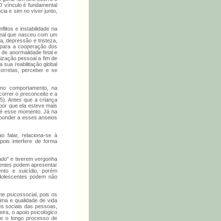
 vínculo é fundamental
ia e sim no viver junto,
itos e instabilidade na
 real que nasceu com um
, depressão e tristeza,
o para a cooperação dos
 de anormalidade fetal e
ização pessoal a fim de
 sua reabilitação global
orretas, perceber e se
 no comportamento, na
orrer o preconceito e a
5). Antes que a criança
 por que ela esteve mais
até esse momento. Já na
sponder a esses anseios
 falar, relaciona-se à
pois interfere de forma
ado" e tiverem vergonha
ientes podem apresentar
ento e suicídio, porém
adolescentes podem não
e psicossocial, pois os
ima e qualidade de vida
es sociais das pessoas,
ira, o apoio psicológico
te o longo processo de