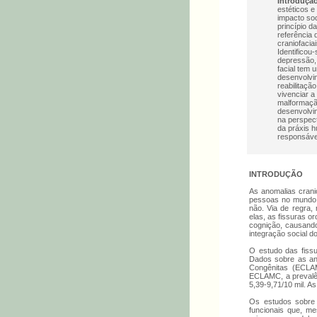
Introduçã
estéticos e
impacto soc
princípio d
referência 
craniofacia
Identificou
depressão, 
facial tem 
desenvolvim
reabilitaç
vivenciar a
malformação
desenvolvim
na perspect
da práxis h
responsáve
INTRODUÇÃO
As anomalias crani
pessoas no mundo. 
não. Via de regra,
elas, as fissuras o
cognição, causando
integração social do
O estudo das fissu
Dados sobre as ano
Congênitas (ECLAM
ECLAMC, a prevalênc
5,39-9,71/10 mil. As
Os estudos sobre 
funcionais que, me