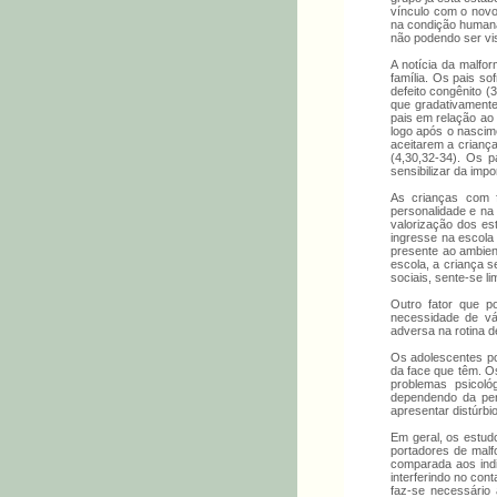
vínculo com o novo
na condição humana 
não podendo ser vis
A notícia da malfo
família. Os pais s
defeito congênito 
que gradativamente
pais em relação ao 
logo após o nascim
aceitarem a criança
(4,30,32-34). Os p
sensibilizar da impo
As crianças com f
personalidade e na
valorização dos es
ingresse na escola 
presente ao ambien
escola, a criança 
sociais, sente-se l
Outro fator que p
necessidade de vár
adversa na rotina d
Os adolescentes po
da face que têm. O
problemas psicológ
dependendo da per
apresentar distúrbi
Em geral, os estud
portadores de malf
comparada aos indi
interferindo no con
faz-se necessário