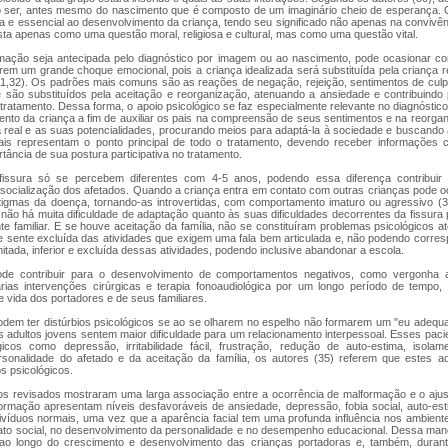
 ser, antes mesmo do nascimento que é composto de um imaginário cheio de esperança. O
e essencial ao desenvolvimento da criança, tendo seu significado não apenas na convivênc
ta apenas como uma questão moral, religiosa e cultural, mas como uma questão vital.
rmação seja antecipada pelo diagnóstico por imagem ou ao nascimento, pode ocasionar confl
ofrem um grande choque emocional, pois a criança idealizada será substituída pela criança
(31,32). Os padrões mais comuns são as reações de negação, rejeição, sentimentos de culpa
 são substituídos pela aceitação e reorganização, atenuando a ansiedade e contribuind
tratamento. Dessa forma, o apoio psicológico se faz especialmente relevante no diagnóstico
ento da criança a fim de auxiliar os pais na compreensão de seus sentimentos e na reorgan
 real e as suas potencialidades, procurando meios para adaptá-la à sociedade e buscando a
ais representam o ponto principal de todo o tratamento, devendo receber informações c
rtância de sua postura participativa no tratamento.
issura só se percebem diferentes com 4-5 anos, podendo essa diferença contribuir
 socialização dos afetados. Quando a criança entra em contato com outras crianças pode oc
tigmas da doença, tornando-as introvertidas, com comportamento imaturo ou agressivo (3
não há muita dificuldade de adaptação quanto às suas dificuldades decorrentes da fissura
te familiar. E se houve aceitação da família, não se constituíram problemas psicológicos 
se sente excluída das atividades que exigem uma fala bem articulada e, não podendo corre
imitada, inferior e excluída dessas atividades, podendo inclusive abandonar a escola.
ode contribuir para o desenvolvimento de comportamentos negativos, como vergonha ao
ias intervenções cirúrgicas e terapia fonoaudiológica por um longo período de tempo, 
e vida dos portadores e de seus familiares.
dem ter distúrbios psicológicos se ao se olharem no espelho não formarem um "eu adequ
s adultos jovens sentem maior dificuldade para um relacionamento interpessoal. Esses pac
icos como depressão, irritabilidade fácil, frustração, redução de auto-estima, isolam
sonalidade do afetado e da aceitação da família, os autores (35) referem que estes 
os psicológicos.
os revisados mostraram uma larga associação entre a ocorrência de malformação e o ajust
ormação apresentam níveis desfavoráveis de ansiedade, depressão, fobia social, auto-est
víduos normais, uma vez que a aparência facial tem uma profunda influência nos ambient
tato social, no desenvolvimento da personalidade e no desempenho educacional. Dessa mane
 ao longo do crescimento e desenvolvimento das crianças portadoras e, também, duran