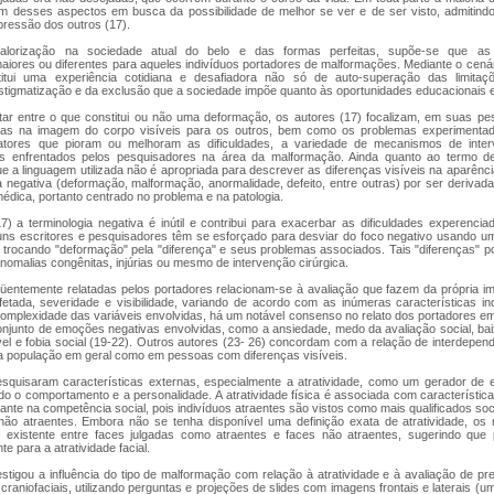
um desses aspectos em busca da possibilidade de melhor se ver e de ser visto, admitindo
pressão dos outros (17).
alorização na sociedade atual do belo e das formas perfeitas, supõe-se que as
maiores ou diferentes para aqueles indivíduos portadores de malformações. Mediante o cená
itui uma experiência cotidiana e desafiadora não só de auto-superação das limit
tigmatização e da exclusão que a sociedade impõe quanto às oportunidades educacionais e 
mitar entre o que constitui ou não uma deformação, os autores (17) focalizam, em suas p
enças na imagem do corpo visíveis para os outros, bem como os problemas experimentad
 fatores que pioram ou melhoram as dificuldades, a variedade de mecanismos de int
s enfrentados pelos pesquisadores na área da malformação. Ainda quanto ao termo 
 a linguagem utilizada não é apropriada para descrever as diferenças visíveis na aparênc
 negativa (deformação, malformação, anormalidade, defeito, entre outras) por ser derivad
édica, portanto centrado no problema e na patologia.
7) a terminologia negativa é inútil e contribui para exacerbar as dificuldades experenci
guns escritores e pesquisadores têm se esforçado para desviar do foco negativo usando u
l, trocando "deformação" pela "diferença" e seus problemas associados. Tais "diferenças" 
omalias congênitas, injúrias ou mesmo de intervenção cirúrgica.
eqüentemente relatadas pelos portadores relacionam-se à avaliação que fazem da própria i
etada, severidade e visibilidade, variando de acordo com as inúmeras características indi
omplexidade das variáveis envolvidas, há um notável consenso no relato dos portadores em 
onjunto de emoções negativas envolvidas, como a ansiedade, medo da avaliação social, ba
el e fobia social (19-22). Outros autores (23- 26) concordam com a relação de interdepen
na população em geral como em pessoas com diferenças visíveis.
squisaram características externas, especialmente a atratividade, como um gerador de 
do o comportamento e a personalidade. A atratividade física é associada com característica
te na competência social, pois indivíduos atraentes são vistos como mais qualificados so
não atraentes. Embora não se tenha disponível uma definição exata de atratividade, os
 existente entre faces julgadas como atraentes e faces não atraentes, sugerindo qu
te para a atratividade facial.
estigou a influência do tipo de malformação com relação à atratividade e à avaliação de p
aniofaciais, utilizando perguntas e projeções de slides com imagens frontais e laterais (u