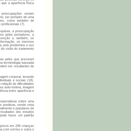
 que a aparência física
 preocupações seriam
rio, ser portador de uma
ações, como também de
profissionais (7).
esquisas, a preocupação
os pelos portadores, a
ervenção e, também, os
deformação, os mesmos
ia, pois predomina o uso
a da visão do tratamento
adas pelos que precisam
ma terminologia baseada
podem ser resultantes de
magem corporal, levando
viduais e sociais (18).
relação às dificuldades
ixa auto-estima, imagem
dência entre aparência e
expectativas sobre uma
s positivas, sendo vista
cialmente e populares do
 resultados dos estudos
e pode haver um padrão
rejuízos em 208 crianças
ma com sorriso e outra o