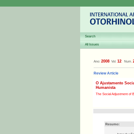
Search
All Issues
2008
12
Ano:
Vol.
Num.
Review Article
O Ajustamento Socia
Humanista
The Social Adjustment of B
Resumo: