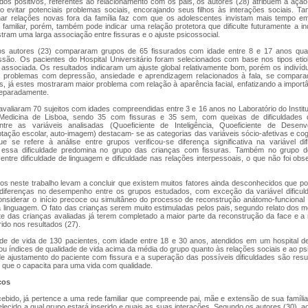
dos positivos, referentes ao relacionamento com os pais, os autores (28) atribuem à ação 
 evitar potenciais problemas sociais, encorajando seus filhos às interações sociais. 
mar relações novas fora da família faz com que os adolescentes invistam mais tempo em
 familiar, porém, também pode indicar uma relação protetora que dificulte futuramente a i
tram uma larga associação entre fissuras e o ajuste psicossocial.
os autores (23) compararam grupos de 65 fissurados com idade entre 8 e 17 anos qu
são. Os pacientes do Hospital Universitário foram selecionados com base nos tipos etio
associada. Os resultados indicaram um ajuste global relativamente bom, porém os indivídu
 problemas com depressão, ansiedade e aprendizagem relacionados à fala, se compar
ais, já estes mostraram maior problema com relação à aparência facial, enfatizando a impo
eparadamente.
avaliaram 70 sujeitos com idades compreendidas entre 3 e 16 anos no Laboratório do Instit
Medicina de Lisboa, sendo 35 com fissuras e 35 sem, com queixas de dificuldades
tre as variáveis analisadas (Quoeficiente de Inteligência, Quoeficiente de Desenvo
ptação escolar, auto-imagem) destacam- se as categorias das variáveis sócio-afetivas e co
e se refere à análise entre grupos verificou-se diferença significativa na variável di
e essa dificuldade predomina no grupo das crianças com fissuras. Também no grupo d
 entre dificuldade de linguagem e dificuldade nas relações interpessoais, o que não foi o
dos neste trabalho levam a concluir que existem muitos fatores ainda desconhecidos que po
diferenças no desempenho entre os grupos estudados, com exceção da variável dificuld
onsiderar o início precoce ou simultâneo do processo de reconstrução anátomo-funcional 
 linguagem. O fato das crianças serem muito estimuladas pelos pais, segundo relato dos
te das crianças avaliadas já terem completado a maior parte da reconstrução da face e a 
rido nos resultados (27).
ade de vida de 130 pacientes, com idade entre 18 e 30 anos, atendidos em um hospital de 
ou índices de qualidade de vida acima da média do grupo quanto às relações sociais e ao ps
e ajustamento do paciente com fissura e a superação das possíveis dificuldades são res
nte que o capacita para uma vida com qualidade.
cos
cebido, já pertence a uma rede familiar que compreende pai, mãe e extensão de sua famíli
elecido a qual grupo estará inserido e quais as suas interações. Segundo os autores (30), ao