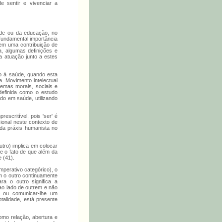
 sentir e vivenciar a
úde ou da educação, no
 fundamental importância
 em uma contribuição de
a, algumas definições e
ua atuação junto a estes
do à saúde, quando esta
a. Movimento intelectual
lemas morais, sociais e
definida como o estudo
do em saúde, utilizando
escritível, pois 'ser' é
sional neste contexto de
 da práxis humanista no
utro) implica em colocar
ce o fato de que além da
 (41).
mperativo categórico), o
m o outro continuamente
a o outro significa a
ao lado de outrem e não
o ou comunicar-lhe um
alidade, está presente
omo relação, abertura e