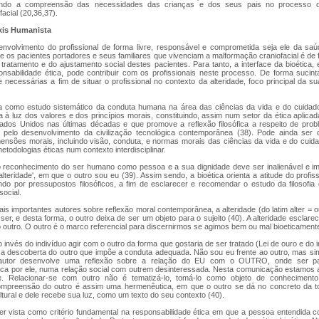
cando a compreensão das necessidades das crianças e dos seus pais no processo de
acial (20,36,37).
áxis Humanista
nvolvimento do profissional de forma livre, responsável e comprometida seja ele da sa
e os pacientes portadores e seus familiares que vivenciam a malformação craniofacial é de
tratamento e do ajustamento social destes pacientes. Para tanto, a interface da bioética,
onsabilidade ética, pode contribuir com os profissionais neste processo. De forma sucint
 necessárias a fim de situar o profissional no contexto da alteridade, foco principal da s
ida como estudo sistemático da conduta humana na área das ciências da vida e do cuida
à luz dos valores e dos princípios morais, constituindo, assim num setor da ética aplicad
ados Unidos nas últimas décadas e que promove a reflexão filosófica a respeito de prob
s pelo desenvolvimento da civilização tecnológica contemporânea (38). Pode ainda ser 
mensões morais, incluindo visão, conduta, e normas morais das ciências da vida e do cuida
todologias éticas num contexto interdisciplinar.
o reconhecimento do ser humano como pessoa e a sua dignidade deve ser inalienável e impr
lteridade', em que o outro sou eu (39). Assim sendo, a bioética orienta a atitude do profis
ando por pressupostos filosóficos, a fim de esclarecer e recomendar o estudo da filosofia
social.
 importantes autores sobre reflexão moral contemporânea, a alteridade (do latim alter = o
 ser, e desta forma, o outro deixa de ser um objeto para o sujeito (40). A alteridade esclare
o outro. O outro é o marco referencial para discernirmos se agimos bem ou mal bioeticamente
 invés do indivíduo agir com o outro da forma que gostaria de ser tratado (Lei de ouro e do i
 a descoberta do outro que impõe a conduta adequada. Não sou eu frente ao outro, mas si
autor desenvolve uma reflexão sobre a relação do EU com o OUTRO, onde ser par
tica por ele, numa relação social com outrem desinteressada. Nesta comunicação estamos 
e. Relacionar-se com outro não é tematizá-lo, tomá-lo como objeto de conheciment
mpreensão do outro é assim uma hermenêutica, em que o outro se dá no concreto da tot
tural e dele recebe sua luz, como um texto do seu contexto (40).
ser vista como critério fundamental na responsabilidade ética em que a pessoa entendida c