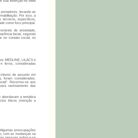
 e sua inserção no meio
s portadores, levando as
eabilitação. Por isso, a
 técnicos, específicos,
ade como foco principal.
voráveis de ansiedade,
arência facial, segundo
r no contato social, no
ônicos MEDLINE, LILACS e
e livros, consideradas
critores de assunto em
, foram considerados:
social". Recorreu-se aos
para rastreamento das
e abordavam a temática
ectos éticos (menção a
). Algumas preocupações
sso, com as mudanças na
 das pessoas esforça-se