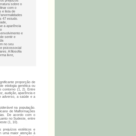
 os prejuízos
eratura sobre o
linar com o
e lista de
: "anormalidades
s 47 estudo.
dade,
ue a aparência
no
senvolvimento e
e sentir e
 da
rem no seu
e psicossocial
es. A filosofia
rma livre,
gnificante proporção de
e etiologia genética ou
 contorno (1, 2). Entre
oz, audição, aparência e
 e adverso, a saúde e a
siderável na população.
ricano de Malformações
árias. De acordo com o
quanto no Sudeste, entre
este (1, 10).
 prejuízos estéticos e
em uma maior atenção à