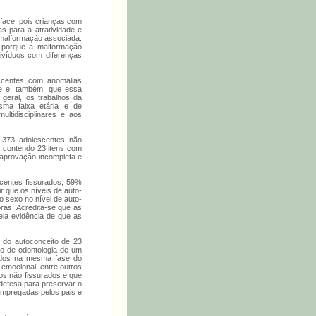
 face, pois crianças com
s para a atratividade e
 malformação associada.
a porque a malformação
divíduos com diferenças
escentes com anomalias
ce e, também, que essa
geral, os trabalhos da
sma faixa etária e de
ltidisciplinares e aos
e 373 adolescentes não
, contendo 23 itens com
saprovação incompleta e
centes fissurados, 59%
r que os níveis de auto-
o sexo no nível de auto-
oras. Acredita-se que as
ela evidência de que as
s do autoconceito de 23
to de odontologia de um
todos na mesma fase do
e emocional, entre outros
os não fissurados e que
defesa para preservar o
 empregadas pelos pais e