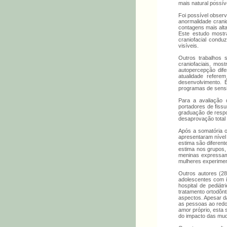
mais natural possív
Foi possível observ
anormalidade crani
contagens mais alt
Este estudo mostr
craniofacial condu
visíveis.
Outros trabalhos 
craniofaciais, mos
autopercepção dif
atualidade refer
desenvolvimento. 
programas de sensi
Para a avaliação 
portadores de fiss
graduação de respo
desaprovação total 
Após a somatória o
apresentaram nível 
estima são diferent
estima nos grupos, 
meninas expressam 
mulheres experimen
Outros autores (28
adolescentes com i
hospital de pediát
tratamento ortodônti
aspectos. Apesar d
as pessoas ao redo
amor próprio, esta 
do impacto das muda