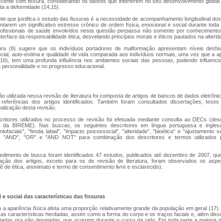
scente com fissura, considerando os fatores que interferem no seu desenvolvimento global
sta a deformidade (14,15).
nte que justifica o estudo das fissuras é a necessidade de acompanhamento longitudinal do
ntarem um significativo estresse crônico de ordem física, emocional e social durante toda r
rofissionais de saúde envolvidos nesta questão perpassa não somente por conhecimentos
erface da responsabilidade ética, desvelando princípios morais e éticos pautados na alterid
atura (8) sugere que os indivíduos portadores de malformação apresentam níveis desfa
ocial, auto-estima e qualidade de vida comparada aos indivíduos normais, uma vez que a ap
 16), tem uma profunda influência nos ambientes sociais das pessoas, podendo influencia
 personalidade e no progresso educacional.
ão utilizada nessa revisão de literatura foi composta de artigos de bancos de dados eletr
referências dos artigos identificados. Também foram consultados dissertações, teses 
ealização desta revisão.
ritores utilizados no processo de revisão foi efetuada mediante consulta ao DECs (des
 da BIREME). Nas buscas, os seguintes descritores em língua portuguesa e inglesa
iofaciais", "fenda labial", "impacto psicossocial", "alteridade", "bioética" e "ajustamento 
os "AND", "OR" e "AND NOT" para combinação dos descritores e termos utilizados 
edimento de busca foram identificados 47 estudos, publicados até dezembro de 2007, qu
iação dos artigos, exceto para os de revisão de literatura, foram observados os asp
 de ética, anonimato e termo de consentimento livre e esclarecido).
 e social das características das fissuras
a aparência física afeta uma proporção relativamente grande da população em geral (17
as características herdadas, assim como a forma do corpo e os traços faciais e, além di
jadas ora não desejadas, que ocorrem durante o curso da vida. Em toda parte a maioria