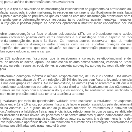
el) para a análise da impressão dos oito avaliadores.
ar que o tipo e a severidade da malformação influenciaram no julgamento da atratividade da
ofacial associada à outra malformação receberam contagens significativamente mais baixa
as para a avaliação de prejuízo do que as crianças com uma malformação craniofacial sem
a ainda que a deformação evoca respostas tanto positivas quanto negativas: negativ
z à rejeição e positiva porque as pessoas aprendem a mostrar maior condolência por in
sobre autopercepção da face e ajuste psicossocial (27), em pré-adolescentes e adol
traram correlação positiva entre estas anomalias e a insatisfação com o aspecto da fa
ere da percepção dos pais e familiares. Os mesmos autores observaram que, de modo 
em cada vez menos diferenças entre crianças com fissura e outras crianças da me
É opinião dos autores que esta situação se deve à intervenção precoce de equipes mu
bilização e educação neste campo.
de 235 adolescentes fissurados que já receberam a correção estético-funcional e d
ura, de ambos os sexos, aplicou-se uma escala de auto-estima francesa, validada no Brasil
stas, ou seja, respostas equivalentes à completa aprovação, aprovação, neutralidade, de
(24).
btiveram a contagem máxima e mínima, respectivamente, de 115 e 23 pontos. Dos adoles
de auto-estima abaixo de 67, em relação a 26,1% dos jovens sem fissura, levando a conclui
es nos dois grupos estudados. No mesmo estudo, as autoras (24) observaram a influência d
sendo que adolescentes portadoras de fissura diferiram significativamente das não portad
maior insatisfação com a aparência do que os meninos, tal sentimento seria justificado p
tam maior pressão social para ter uma aparência atraente.
) avaliaram por meio de questionário, validado entre escolares australianos, os aspecto
dade entre 12 e 16 anos, portadores fissura de lábio e palato, assistidos pelo departamen
rico na Austrália. Os sujeitos do estudo já haviam recebido os tratamentos e estavam 
co. Avaliou-se a habilidade física, aparência física, relacionamento com os pais, estabilidad
as diferenças faciais óbvias, os pacientes se achavam atraentes quando comparados com 
r deles compartilhavam esta visão. Segundo os autores, ao contrário de um mecanismo de 
satisfação com a aparência física é um fenômeno resultante das estratégias encorajadoras
nças possibilitadas pelo tratamento cirúrgico.