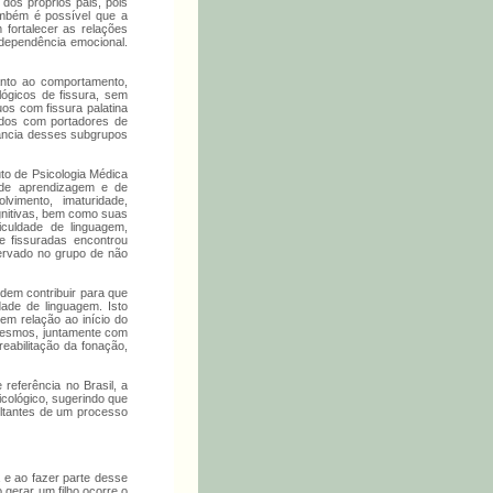
dos próprios pais, pois
Também é possível que a
 fortalecer as relações
ndependência emocional.
anto ao comportamento,
lógicos de fissura, sem
os com fissura palatina
ados com portadores de
rtância desses subgrupos
uto de Psicologia Médica
 de aprendizagem e de
lvimento, imaturidade,
gnitivas, bem como suas
ficuldade de linguagem,
e fissuradas encontrou
bservado no grupo de não
dem contribuir para que
ade de linguagem. Isto
em relação ao início do
 mesmos, juntamente com
reabilitação da fonação,
referência no Brasil, a
icológico, sugerindo que
ultantes de um processo
a e ao fazer parte desse
 gerar um filho ocorre o