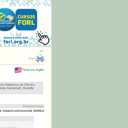
18
Print:
Texto em Inglês
rto Haidamus de Oliveira
rela Gardenal2, Danielle
Palavras-chave:
l, impacto psicossocial, bioética