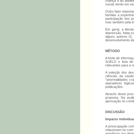
criança e ao adole
social, tendo em vi
Outro fator importa
famílias a experime
participação dos p
mas também pela int
Em geral, a liter
depressão, fobia s
alguns autores (5,
desenvolvimento da
MÉTODO
A fonte de informaç
SciELO e lista de 
relevantes para a r
A seleção dos desc
ciências da saúde
"anormalidades cran
operadores lógic
publicações.
Através deste proc
proposta. Na aval
aprovação no comitê
DISCUSSÃO
Impacto individual
A preocupação com 
relacionam-se com 
aparência ora dese