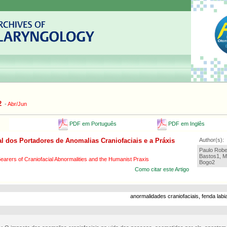
2
-
Abr/Jun
PDF em Português
PDF em Inglês
l dos Portadores de Anomalias Craniofaciais e a Práxis
Author(s):
Paulo Robe
Bastos1, Mi
earers of Craniofacial Abnormalities and the Humanist Praxis
Bogo2
Como citar este Artigo
anormalidades craniofaciais, fenda labia