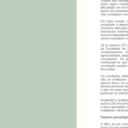
Quanto aos resulta
estes agem visando
dificuldade em for
dentro do ambiente
Tais resultados mos
Em outro estudo, 
ansiedade e depres
nenhuma alteração 
mostraram maiores
fissuras labiopalat
serem estudados s
Já os autores (27) 
da Faculdade de 
comportamento. En
agressividade, ada
correlações. No qu
verificando-se qu
correlação positiva
fissuradas.
Os resultados obti
não se verifiquem 
parece óbvio, se c
desenvolvimento da
o fato da maior par
poderiam ter interfe
Avaliando a qualid
autora (29) encontr
a boa capacidade d
reabilitador eficie
Fatores psicológi
O filho, ao ser con
grupo já está estab