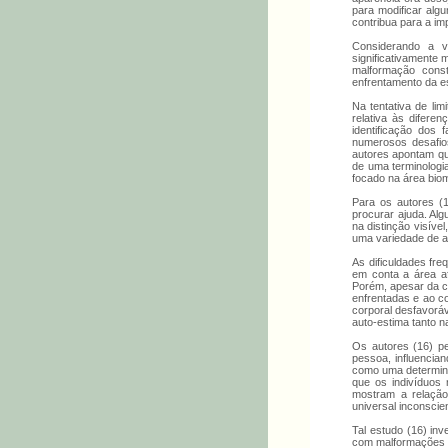
para modificar alg
contribua para a im
Considerando a v
significativamente 
malformação const
enfrentamento da es
Na tentativa de li
relativa às difer
identificação dos
numerosos desafio
autores apontam que
de uma terminologia
focado na área biom
Para os autores (1
procurar ajuda. Al
na distinção visíve
uma variedade de an
As dificuldades fr
em conta a área af
Porém, apesar da c
enfrentadas e ao c
corporal desfavoráv
auto-estima tanto 
Os autores (16) pe
pessoa, influencian
como uma determinan
que os indivíduos 
mostram a relação
universal inconscien
Tal estudo (16) inv
com malformações cr