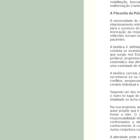
reabilitação, bus
malformação craniof
A Filosofia da Pr
A necessidade do e
relacionamento entr
para o sucesso do 
teorização da resp
reflexões tornam-se
pacientes.
A bioética é defin
conduta se examina 
que surgiu nos Est
jurídicos proposto
sistemático das di
uma variedade de me
A bioética cerceia 
reconhecer-se na 'a
conflitos, perpass
cenário individual e 
Segundo um dos mais
o outro no lugar do
totalidade se acha 
Na sua proposta, ao
autor propõe que é
frente a mim. O 
responsabilidade é
confrontados a el
conhecimento. A co
numa conjuntura cul
A alteridade pode 