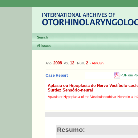
Search
All Issues
2008
12
2
Ano:
Vol.
Num.
-
Abr/Jun
PDF em Por
Case Report
Aplasia ou Hipoplasia do Nervo Vestíbulo-coc
Surdez Sensório-neural
Aplasia or Hypoplasia of the Vestibulocochlear Nerve in a In
Resumo: