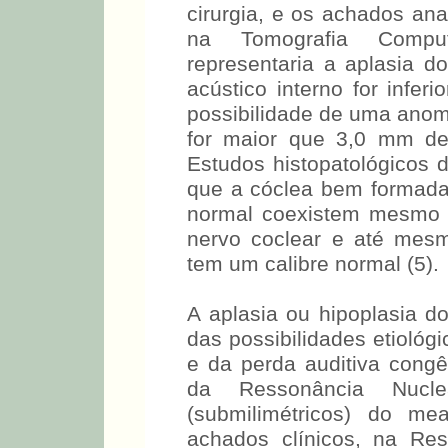
cirurgia, e os achados an
na Tomografia Comput
representaria a aplasia d
acústico interno for infe
possibilidade de uma anoma
for maior que 3,0 mm dev
Estudos histopatológicos
que a cóclea bem formada
normal coexistem mesmo n
nervo coclear e até mes
tem um calibre normal (5).
A aplasia ou hipoplasia d
das possibilidades etiológ
e da perda auditiva congê
da Ressonância Nucle
(submilimétricos) do me
achados clínicos, na Re