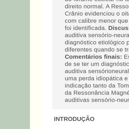
direito normal. A Ress
Crânio evidenciou o oi
com calibre menor que o
foi identificada.
Discus
auditiva sensório-neura
diagnóstico etiológico
diferentes quando se t
Comentários finais:
Es
de se ter um diagnósti
auditiva sensórioneura
uma perda idiopática e
indicação tanto da To
da Ressonância Magnét
auditivas sensório-neur
INTRODUÇÃO