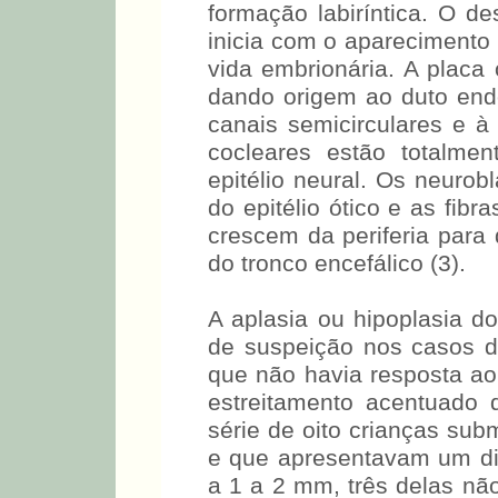
formação labiríntica. O 
inicia com o aparecimento 
vida embrionária. A placa 
dando origem ao duto endol
canais semicirculares e 
cocleares estão totalme
epitélio neural. Os neurob
do epitélio ótico e as fib
crescem da periferia para 
do tronco encefálico (3).
A aplasia ou hipoplasia do
de suspeição nos casos d
que não havia resposta ao
estreitamento acentuado
série de oito crianças sub
e que apresentavam um di
a 1 a 2 mm, três delas n