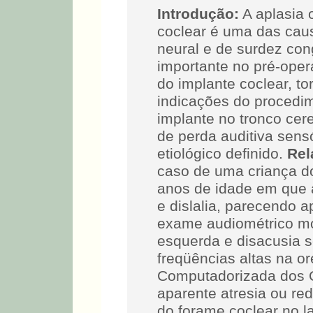
Introdução:
A aplasia 
coclear é uma das caus
neural e de surdez con
importante no pré-opera
do implante coclear, t
indicações do procedim
implante no tronco cer
de perda auditiva sens
etiológico definido.
Rel
caso de uma criança do
anos de idade em que 
e dislalia, parecendo a
exame audiométrico mos
esquerda e disacusia 
freqüências altas na or
Computadorizada dos 
aparente atresia ou red
do forame coclear no l