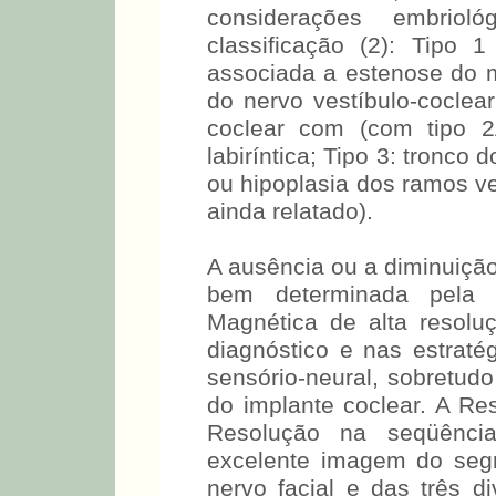
considerações embriol
classificação (2): Tipo 1
associada a estenose do me
do nervo vestíbulo-coclea
coclear com (com tipo 2
labiríntica; Tipo 3: tronco
ou hipoplasia dos ramos ves
ainda relatado).
A ausência ou a diminuição
bem determinada pela 
Magnética de alta resolu
diagnóstico e nas estraté
sensório-neural, sobretud
do implante coclear. A Re
Resolução na seqüênc
excelente imagem do segme
nervo facial e das três di