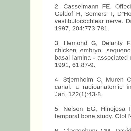
2. Casselmann FE, Offec
Geldof H, Somers T, D"Ho
vestibulocochlear nerve. D
1997, 204:773-781.
3. Hemond G, Delanty FJ
chicken embryo: sequence
basal lamina - associated
1991, 61:87-9.
4. Stjernholm C, Muren C
canal: a radioanatomic in
Jan, 122(1):43-8.
5. Nelson EG, Hinojosa R
temporal bone study. Otol N
6. Glastonbury CM, Davi