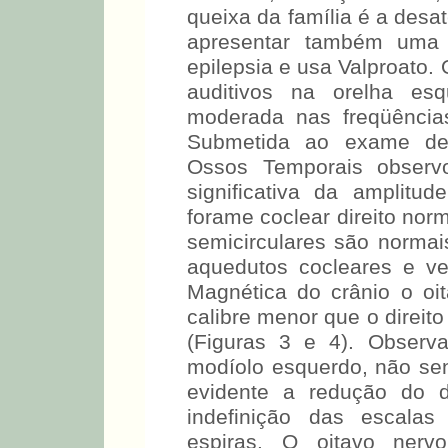
queixa da família é a desat
apresentar também uma a
epilepsia e usa Valproato.
auditivos na orelha esq
moderada nas freqüências 
Submetida ao exame de
Ossos Temporais observo
significativa da amplit
forame coclear direito norm
semicirculares são norm
aquedutos cocleares e ve
Magnética do crânio o oi
calibre menor que o direito
(Figuras 3 e 4). Observ
modíolo esquerdo, não sen
evidente a redução do d
indefinição das escalas
espiras. O oitavo nervo