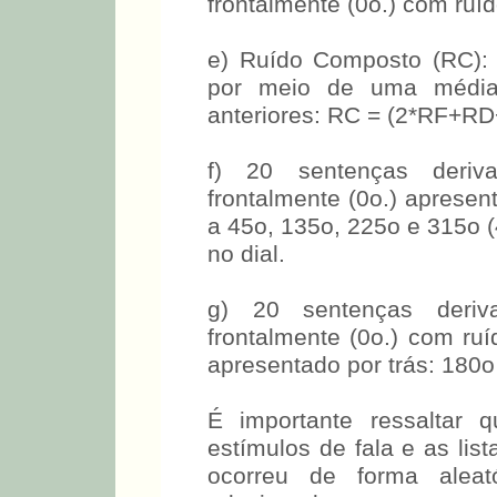
frontalmente (0o.) com ruí
e) Ruído Composto (RC): 
por meio de uma média
anteriores: RC = (2*RF+RD
f) 20 sentenças deriv
frontalmente (0o.) apresen
a 45o, 135o, 225o e 315o (
no dial.
g) 20 sentenças deriv
frontalmente (0o.) com ru
apresentado por trás: 180o
É importante ressaltar 
estímulos de fala e as list
ocorreu de forma aleató