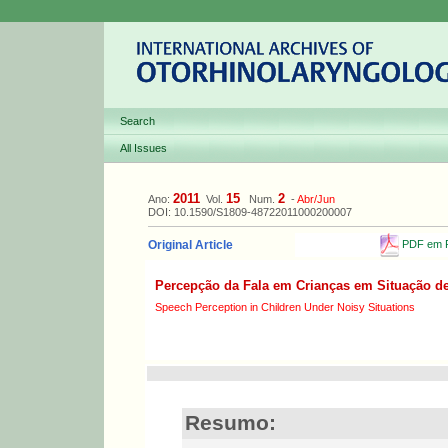
Search
All Issues
2011
15
2
Ano:
Vol.
Num.
-
Abr/Jun
DOI: 10.1590/S1809-48722011000200007
PDF em P
Original Article
Percepção da Fala em Crianças em Situação d
Speech Perception in Children Under Noisy Situations
Resumo: