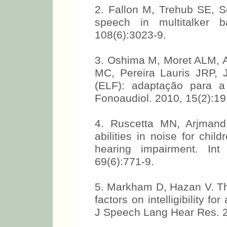
2. Fallon M, Trehub SE, S
speech in multitalker
108(6):3023-9.
3. Oshima M, Moret ALM, 
MC, Pereira Lauris JRP, 
(ELF): adaptação para a
Fonoaudiol. 2010, 15(2):19
4. Ruscetta MN, Arjmand
abilities in noise for chil
hearing impairment. Int
69(6):771-9.
5. Markham D, Hazan V. The 
factors on intelligibility fo
J Speech Lang Hear Res. 2