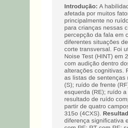
Introdução:
A habilida
afetada por muitos fato
principalmente no ruí
para crianças nessas 
percepção da fala em 
diferentes situações de
corte transversal. Foi u
Noise Test (HINT) em 2
com audição dentro do
alterações cognitivas.
as listas de sentenças 
(S); ruído de frente (RF
esquerda (RE); ruído a
resultado de ruído com
partir de quatro camp
315o (4CXS).
Resulta
diferença significativa
com RF; RT com RF; se