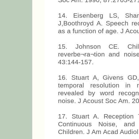
Soc Am. 1990, 87:2705-27
14. Eisenberg LS, Sha
J,Boothroyd A. Speech rec
as a function of age. J Ac
15. Johnson CE. Child
reverbe¬ra¬tion and noi
43:144-157.
16. Stuart A, Givens GD
temporal resolution in 
revealed by word recogni
noise. J Acoust Soc Am. 2
17. Stuart A. Reception 
Continuous Noise, and 
Children. J Am Acad Audiol