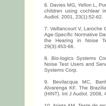
6. Davies MG, Yellon L, Pu
children using cochlear
Audiol. 2001, 23(1):52-62.
7. Vaillancourt V, Laroche 
Age-Specific Normative Dat
the Hearing in Noise Te
29(3):453-66.
8. Bio-logics Systems Co
Noise Test Users and Serv
Systems Corp.
9. Bevilacqua MC, Ban
Alvarenga KF. The Brazili
(HINT). Int J Audiol. 2008,
10. Arieta AM. Teste de re