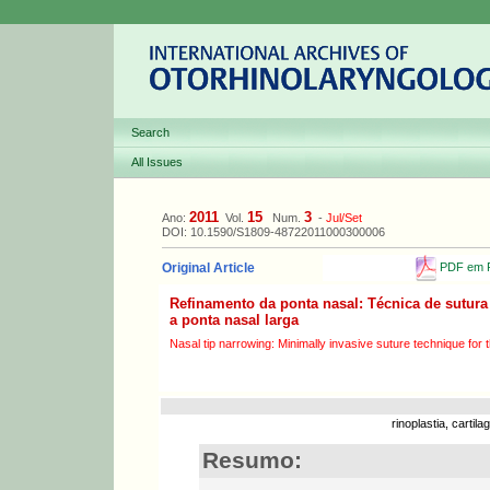
Search
All Issues
2011
15
3
Ano:
Vol.
Num.
-
Jul/Set
DOI: 10.1590/S1809-48722011000300006
PDF em P
Original Article
Refinamento da ponta nasal: Técnica de sutur
a ponta nasal larga
Nasal tip narrowing: Minimally invasive suture technique for t
rinoplastia, carti
Resumo: