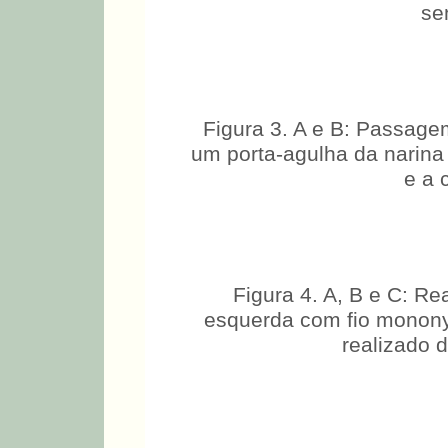
se
Figura 3. A e B: Passage
um porta-agulha da narina 
e a 
Figura 4. A, B e C: Re
esquerda com fio mononyl
realizado d