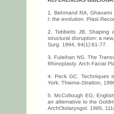
REFERÊNCIAS BIBLIOGR
1. Behmand RA, Ghavami A,
I: the evolution. Plast Rec
2. Tebbetts JB. Shaping a
structural disruption: a ne
Surg. 1994, 94(1):61-77.
3. Fuleihan NS. The Transv
Rhinoplasty. Arch Facial Pl
4. Peck GC. Techniques in
York: Thieme-Stratton, 199
5. McCollough EG, English 
an alternative to the Goldm
ArchOtolaryngol. 1985, 111