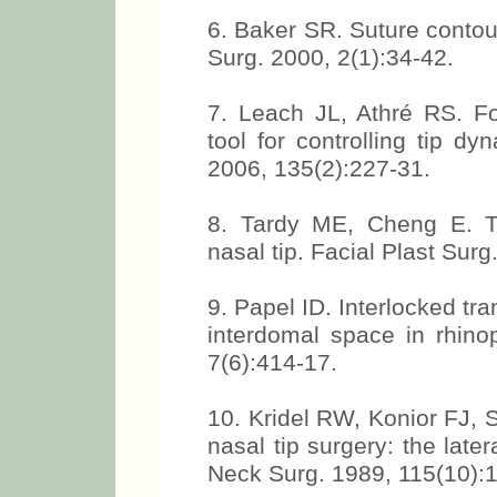
6. Baker SR. Suture contour
Surg. 2000, 2(1):34-42.
7. Leach JL, Athré RS. Fou
tool for controlling tip d
2006, 135(2):227-31.
8. Tardy ME, Cheng E. T
nasal tip. Facial Plast Surg
9. Papel ID. Interlocked tr
interdomal space in rhinop
7(6):414-17.
10. Kridel RW, Konior FJ,
nasal tip surgery: the late
Neck Surg. 1989, 115(10):