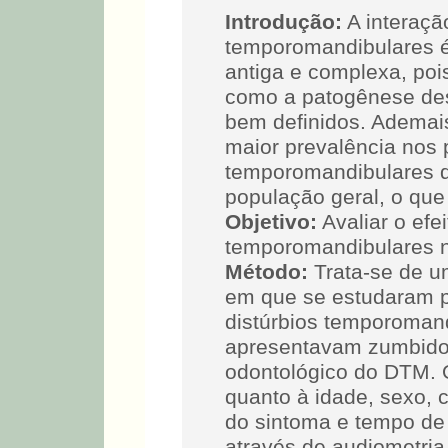
Introdução:
A interaçã
temporomandibulares 
antiga e complexa, pois
como a patogênese des
bem definidos. Ademai
maior prevalência nos 
temporomandibulares 
população geral, o que
Objetivo:
Avaliar o efe
temporomandibulares 
Método:
Trata-se de um
em que se estudaram p
distúrbios temporoman
apresentavam zumbido 
odontológico do DTM. 
quanto à idade, sexo, 
do sintoma e tempo de 
através de audiometria