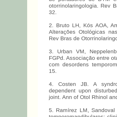
otorrinolaringologia. Rev B
32.
2. Bruto LH, Kós AOA, A
Alterações Otológicas n
Rev Bras de Otorrinolaringo
3. Urban VM, Neppelenb
FGPd. Associação entre ota
com desordens temporoma
15.
4. Costen JB. A syndr
dependent upon disturbed
joint. Ann of Otol Rhinol a
5. Ramírez LM, Sandoval 
temporomandibulares: clini