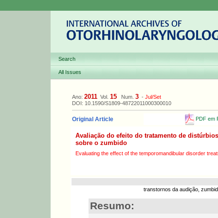
Search
All Issues
2011
15
3
Ano:
Vol.
Num.
-
Jul/Set
DOI: 10.1590/S1809-48722011000300010
PDF em P
Original Article
Avaliação do efeito do tratamento de distúrbi
sobre o zumbido
Evaluating the effect of the temporomandibular disorder treat
transtornos da audição, zumbid
Resumo: