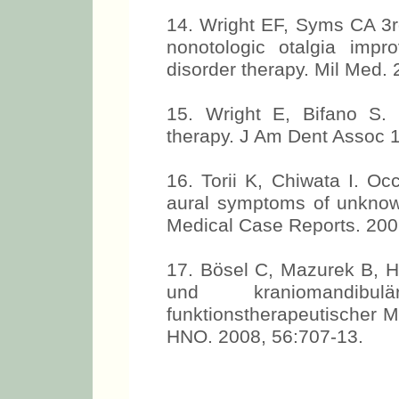
14. Wright EF, Syms CA 3rd
nonotologic otalgia imp
disorder therapy. Mil Med.
15. Wright E, Bifano S.
therapy. J Am Dent Assoc 
16. Torii K, Chiwata I. Oc
aural symptoms of unknown
Medical Case Reports. 200
17. Bösel C, Mazurek B, Ha
und kraniomandibul
funktionstherapeutischer 
HNO. 2008, 56:707-13.