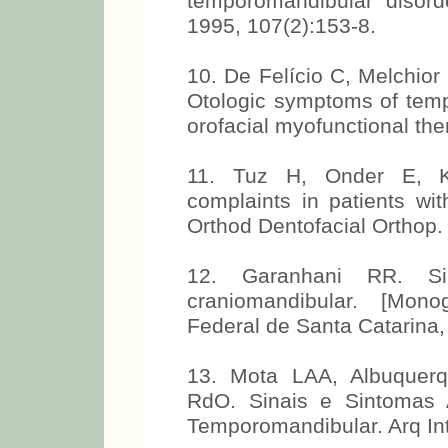
temporomandibular disor
1995, 107(2):153-8.
10. De Felício C, Melchior
Otologic symptoms of temp
orofacial myofunctional the
11. Tuz H, Onder E, Ki
complaints in patients wi
Orthod Dentofacial Orthop.
12. Garanhani RR. Sin
craniomandibular. [Monog
Federal de Santa Catarina,
13. Mota LAA, Albuquer
RdO. Sinais e Sintomas 
Temporomandibular. Arq Int 