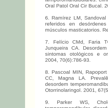
Oral Patol Oral Cir Bucal. 
6. Ramírez LM, Sandoval 
referidos en desórdenes
músculos masticatorios. R
7. Felício CMd, Faria
Junqueira CA. Desordem 
sintomas otológicos e oro
2004, 70(6):786-93.
8. Pascoal MIN, Rapopor
CC, Magna LA. Prevalê
desordem temperomandibu
Otorrinolaringol. 2001, 67(
9. Parker WS, Chole