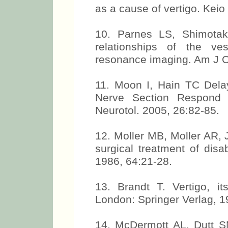
as a cause of vertigo. Kei
10. Parnes LS, Shimotak
relationships of the ve
resonance imaging. Am J O
11. Moon I, Hain TC Delay
Nerve Section Respond t
Neurotol. 2005, 26:82-85.
12. Moller MB, Moller AR, 
surgical treatment of disa
1986, 64:21-28.
13. Brandt T. Vertigo, i
London: Springer Verlag, 1
14. McDermott AL, Dutt S