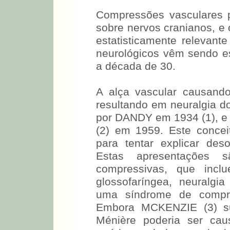
Compressões vasculares 
sobre nervos cranianos, e
estatisticamente relevan
neurológicos vêm sendo e
a década de 30.
A alça vascular causand
resultando em neuralgia do
por DANDY em 1934 (1)
MIKLOS (2) em 1959. Est
ampliado para tentar ex
cranianos. Estas apre
síndromes compressivas,
neuralgia glossofarínge
recentemente, uma síndro
coclear. Embora MCKENZI
de Ménière poderia ser 