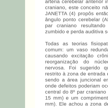
artéria cerebelar anterior 
craniano, este conceito nã
JANETTA (4) propôs então
ângulo ponto cerebelar (A
par craniano resultand
zumbido e perda auditiva s
Todas as teorias fisiop
comum: um vaso redunda
causando excitação crôn
reorganização do núcl
nervosa. Foi sugerido q
restrito à zona de entrada
sendo a área juncional ent
onde defeitos poderiam o
central do 8º par crania
15 mm) e um comprimento
mm). Ele achou a zona de