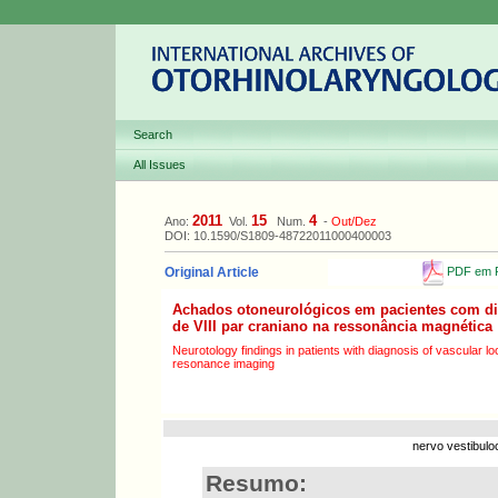
Search
All Issues
2011
15
4
Ano:
Vol.
Num.
-
Out/Dez
DOI: 10.1590/S1809-48722011000400003
PDF em P
Original Article
Achados otoneurológicos em pacientes com di
de VIII par craniano na ressonância magnética
Neurotology findings in patients with diagnosis of vascular lo
resonance imaging
nervo vestibulo
Resumo: