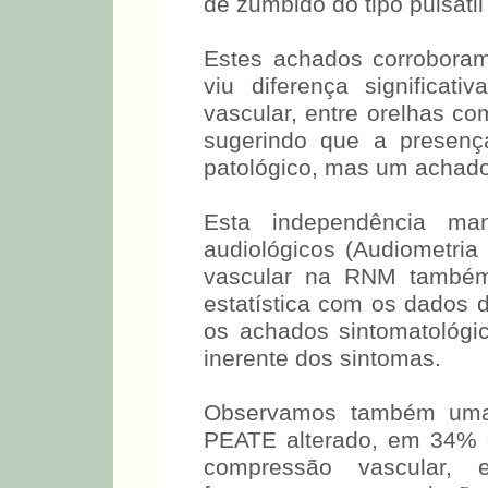
de zumbido do tipo pulsátil
Estes achados corrobora
viu diferença significa
vascular, entre orelhas co
sugerindo que a presen
patológico, mas um achad
Esta independência ma
audiológicos (Audiometri
vascular na RNM também 
estatística com os dados d
os achados sintomatológi
inerente dos sintomas.
Observamos também uma i
PEATE alterado, em 34% d
compressão vascular, 