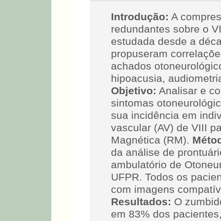
Introdução:
A compres
redundantes sobre o VI
estudada desde a déca
propuseram correlaçõe
achados otoneurológic
hipoacusia, audiometria
Objetivo:
Analisar e co
sintomas otoneurológic
sua incidência em indi
vascular (AV) de VIII 
Magnética (RM).
Méto
da análise de prontuár
ambulatório de Otoneur
UFPR. Todos os pacie
com imagens compatíve
Resultados:
O zumbido
em 83% dos pacientes,