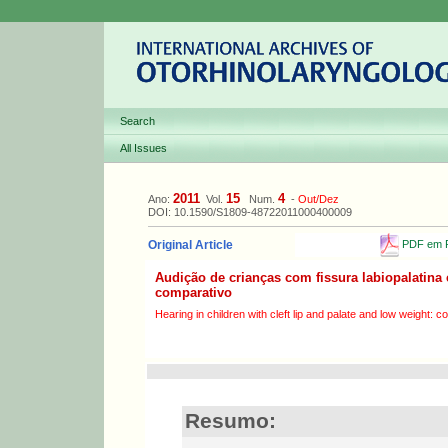
Search
All Issues
2011
15
4
Ano:
Vol.
Num.
-
Out/Dez
DOI: 10.1590/S1809-48722011000400009
PDF em P
Original Article
Audição de crianças com fissura labiopalatina 
comparativo
Hearing in children with cleft lip and palate and low weight: 
Resumo: