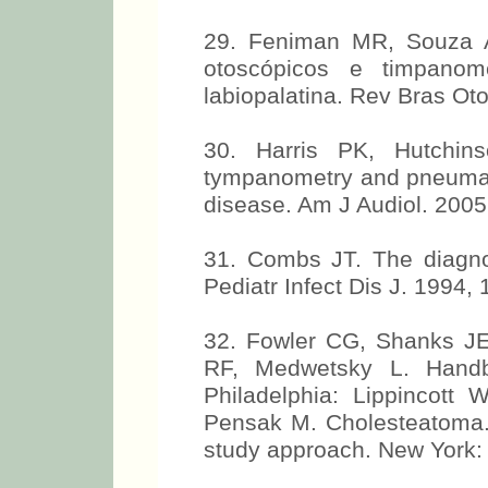
29. Feniman MR, Souza A
otoscópicos e timpanom
labiopalatina. Rev Bras Oto
30. Harris PK, Hutchi
tympanometry and pneumati
disease. Am J Audiol. 2005
31. Combs JT. The diagnos
Pediatr Infect Dis J. 1994,
32. Fowler CG, Shanks JE
RF, Medwetsky L. Handbo
Philadelphia: Lippincott 
Pensak M. Cholesteatoma. 
study approach. New York: