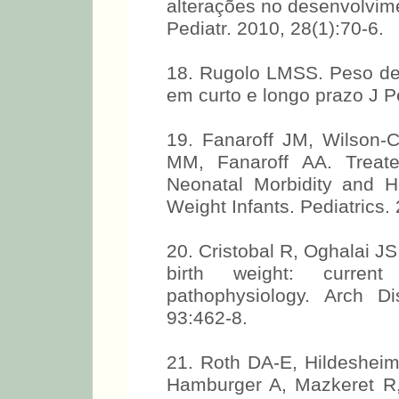
alterações no desenvolvime
Pediatr. 2010, 28(1):70-6.
18. Rugolo LMSS. Peso de
em curto e longo prazo J Pe
19. Fanaroff JM, Wilson-
MM, Fanaroff AA. Treate
Neonatal Morbidity and H
Weight Infants. Pediatrics.
20. Cristobal R, Oghalai JS.
birth weight: curren
pathophysiology. Arch D
93:462-8.
21. Roth DA-E, Hildeshei
Hamburger A, Mazkeret R,