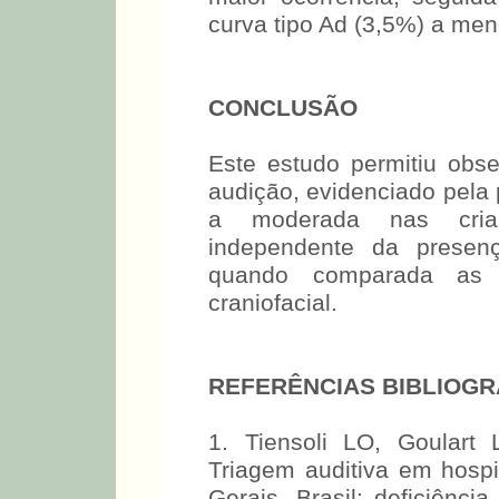
curva tipo Ad (3,5%) a men
CONCLUSÃO
Este estudo permitiu ob
audição, evidenciado pela 
a moderada nas crianç
independente da presen
quando comparada as 
craniofacial.
REFERÊNCIAS BIBLIOGR
1. Tiensoli LO, Goular
Triagem auditiva em hospi
Gerais, Brasil: deficiênci