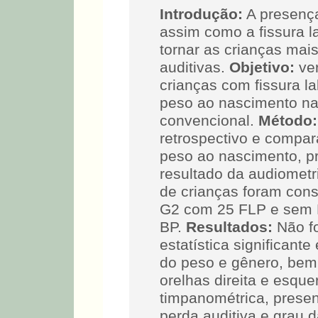
Introdução:
A presença
assim como a fissura l
tornar as crianças mai
auditivas.
Objetivo:
ver
crianças com fissura l
peso ao nascimento na
convencional.
Método:
retrospectivo e compar
peso ao nascimento, p
resultado da audiometr
de crianças foram cons
G2 com 25 FLP e sem 
BP.
Resultados:
Não fo
estatística significan
do peso e gênero, bem
orelhas direita e esque
timpanométrica, presen
perda auditiva e grau d