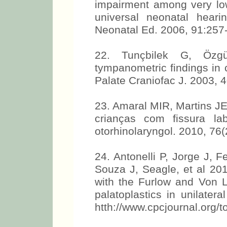
impairment among very low
universal neonatal heari
Neonatal Ed. 2006, 91:257
22. Tunçbilek G, Özgü
tympanometric findings in ch
Palate Craniofac J. 2003, 4
23. Amaral MIR, Martins J
crianças com fissura lab
otorhinolaryngol. 2010, 76(
24. Antonelli P, Jorge J, 
Souza J, Seagle, et al 20
with the Furlow and Von L
palatoplastics in unilatera
htth://www.cpcjournal.org/t