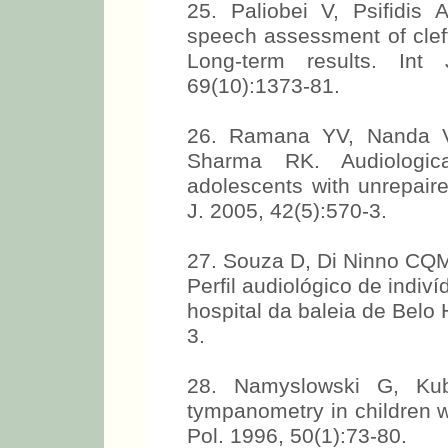
25. Paliobei V, Psifidis
speech assessment of cleft 
Long-term results. Int 
69(10):1373-81.
26. Ramana YV, Nanda V,
Sharma RK. Audiologica
adolescents with unrepaire
J. 2005, 42(5):570-3.
27. Souza D, Di Ninno CQM
Perfil audiológico de indiv
hospital da baleia de Belo
3.
28. Namyslowski G, Ku
tympanometry in children wi
Pol. 1996, 50(1):73-80.